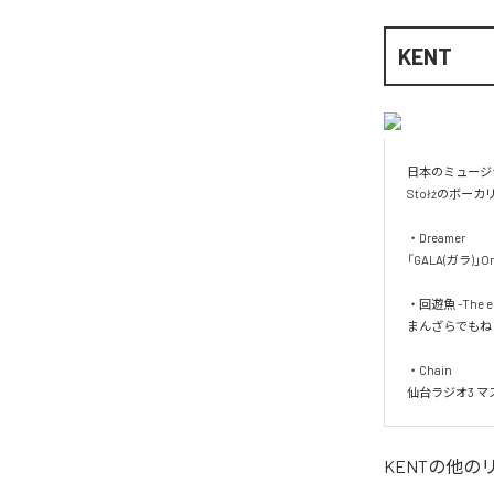
KENT
日本のミュージシ
Stołźのボーカ
・Dreamer

「GALA(ガラ)」Or
・回遊魚 -The end
まんざらでもねぇ
・Chain

仙台ラジオ3 
KENT
の他の