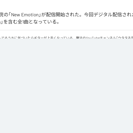
の「New Emotion」が配信開始された。今回デジタル配信さ
tion」を含む全1曲となっている。
でるうちに気づいたらギターが上手くなっている、魔法のYouTubeチャンネル「ウタタネ
ーの登場です。

ーコード・マイナーコードを覚えた人向けに、メジャーコード・マイナーコードのみで作られて
用にも使える、シンプルな楽曲となっております。

楽院YouTubeまたは公式サイトからダウンロードできます。
otion
」は、
Apple Music
、
Spotify
、
LINE MUSIC
、
YouTube Music
の音楽配信サービスで聴くことができる。
ス：
New Emotion