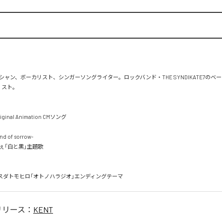
ャン、ボーカリスト、シンガーソングライター。ロックバンド・THE SYNDIKATE7のベ
リスト。

iginal Animation CMソング

 of sorrow-

「白と黒」主題歌

マスダトモヒロ「オトノハラジオ」エンディングテーマ
リリース：
KENT