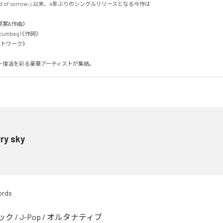
end of sorrow-』以来、4年ぶりのシングルリリースとなる今作は

《原案&作曲》

mbag)《作詞》

ワーク》

ト復活を彩る豪華アーティストが集結。
ry sky
ords
ック
/
J-Pop
/
オルタナティブ