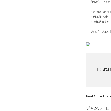
『回遊魚 -The 
・strobolight
・勝本隆介/麦(Scu
・神郷詩音《アート
ソロプロジェク
1
：
Star
Beat Sound Rec
ジャンル：
ロ