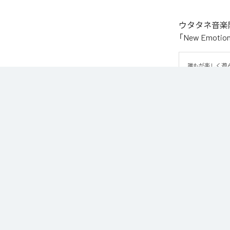
ウタタネ音楽院
「New Emo
誰もが楽しく遊ん
味良いロックナンバ
この曲はメジャ
ロックの編曲学習
譜面はウタタネ音
なお「
New Em
Unlimited
など
各配信サービ