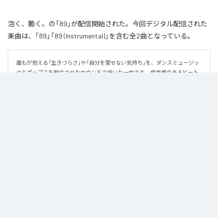
泡く、脆く。の「89」が配信開始された。今回デジタル配信された
楽曲は、「89」「89 (Instrumental)」を含む全2曲となっている。
誰もが抱える「生きづらさ」や「自分を愛せない気持ち」を、ダンスミュージッ
クとポップスを融合させたサウンドで描いた一曲です。 疾走感のあるビート
と繊細な歌詞が交差し、苦しさの中にも小さな希望を見つけ出していく。 「味
方だよ」というメッセージが、心にそっと寄り添う作品です。
なお「
89
」は、
Apple Music
、
Spotify
、
LINE MUSIC
、
YouTube Music
、
Amazon Music Unlimited
などの音楽配信サービスで聴くことができ
る。
各配信サービス：
89