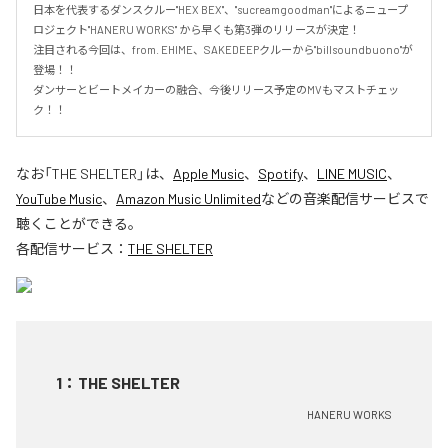
日本を代表するダンスクルー"HEX BEX"、"sucreamgoodman"によるニュープ
ロジェクト"HANERU WORKS" から早くも第3弾のリリースが決定！

注目される今回は、from. EHIME、SAKEDEEPクルーから"billsoundbuono"が
登場！！

ダンサーとビートメイカーの融合、今後リリース予定のMVもマストチェッ
ク！！
なお「
THE SHELTER
」は、
Apple Music
、
Spotify
、
LINE MUSIC
、
YouTube Music
、
Amazon Music Unlimited
などの音楽配信サービスで
聴くことができる。
各配信サービス：
THE SHELTER
1
：
THE SHELTER
HANERU WORKS