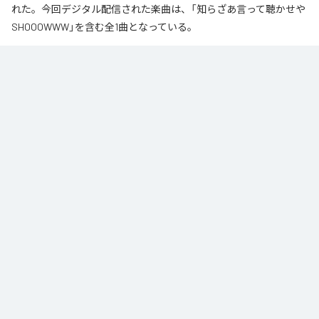
れた。今回デジタル配信された楽曲は、「知らざあ言って聴かせや
SHOOOWWW」を含む全1曲となっている。
なお「
知らざあ言って聴かせやSHOOOWWW
」は、
Apple Music
、
Spotify
、
LINE MUSIC
、
YouTube Music
、
Amazon Music Unlimited
など
の音楽配信サービスで聴くことができる。
各配信サービス：
知らざあ言って聴かせやSHOOOWWW
1
：
知らざあ言って聴かせやSHOOOWWW
DoNYKooR
ACIDBOYSCLUB