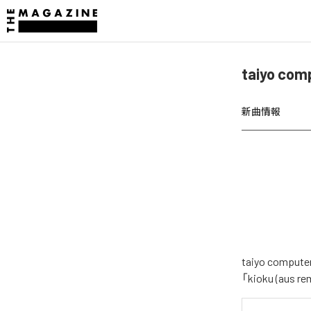
taiyo c
新曲情報
taiyo com
「kioku (a