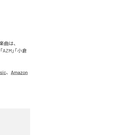
た楽曲は、
+」「AZM」「小倉
sic
、
Amazon