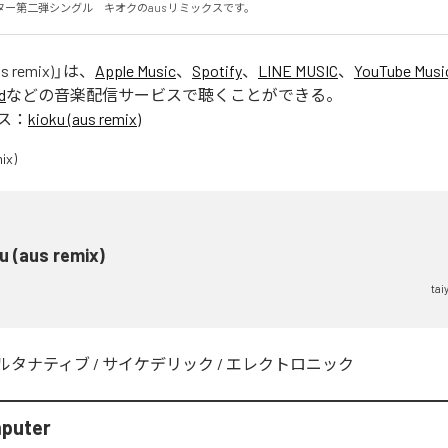
ー第二弾シングル　キオクのaus リミックスです。
us remix)
」は、
Apple Music
、
Spotify
、
LINE MUSIC
、
YouTube Musi
d
などの音楽配信サービスで聴くことができる。
ス：
kioku (aus remix)
u (aus remix)
tai
ルタナティブ
/
サイケデリック
/
エレクトロニック
mputer