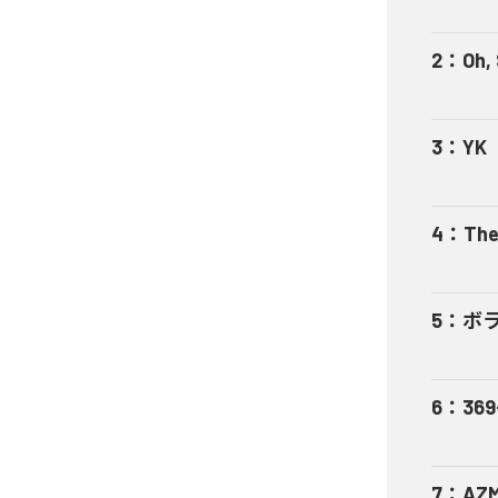
2
：
Oh,
3
：
YK
4
：
The
5
：
ボ
6
：
369
7
：
AZ