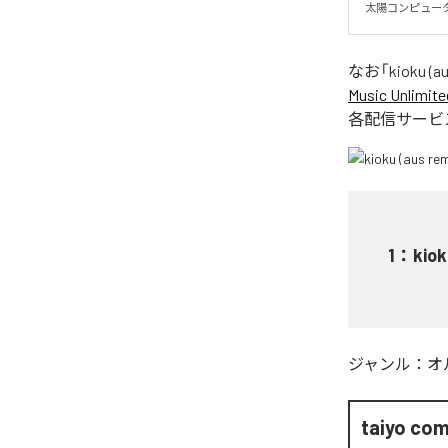
太陽コンピュータ
なお「
kioku (a
Music Unlimite
各配信サービ
1
：
kiok
ジャンル：
オ
taiyo co