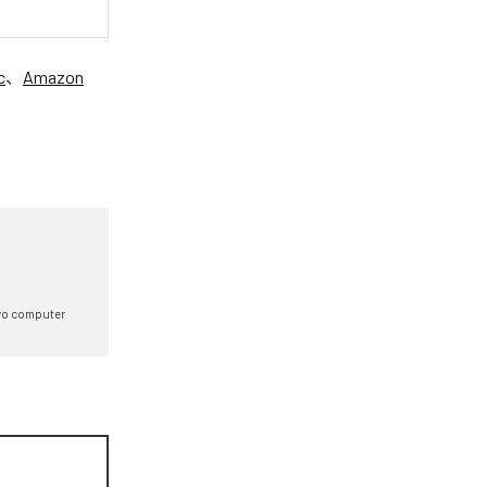
c
、
Amazon
yo computer