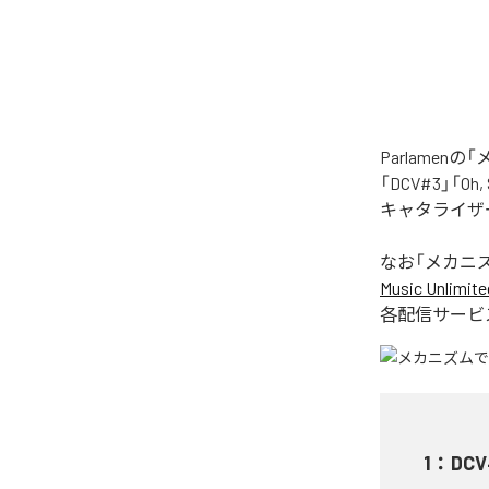
Parlame
「DCV#3」「Oh
キャタライザー
なお「
メカニ
Music Unlimite
各配信サービ
1
：
DCV