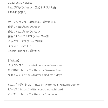
2022.05.30 Release

Razzプロダクション　公式オリジナル曲

「あふれる想い」

歌：ミソラソラ、星那柚花、兎野えまる

作詞：Razzプロダクション

作曲：Razzプロダクション

編曲：ピーピP / デスクトップ林間

ミックス：デスクトップ林間

イラスト：ハナモト

Special Thanks：愛沢めう

【Twitter】

ミソラソラ：https://twitter.com/misorasora_

星那柚花：https://twitter.com/Yuzuka_Razz

兎野えまる：https://twitter.com/Emarudayo

Razz プロダクション：https://twitter.com/Razz_production

ピーピP：https://twitter.com/kimoto_hiroaki

ハナモト：https://twitter.com/_hanamoto