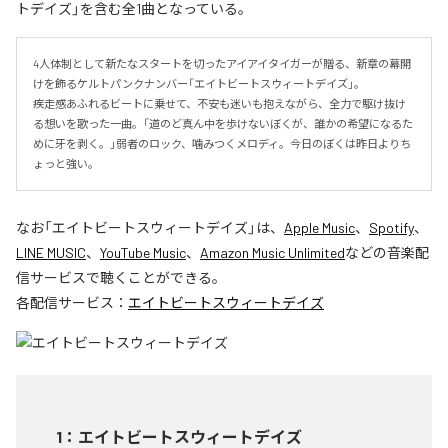
トデイズ」を含む全1曲となっている。
4人体制として新たなスタートを切ったアイアイタイガーが贈る、新章の幕開
けを飾るケルトパンクナンバー「エイトビートスウィートデイズ」。

疾走感あふれるビートに乗せて、不安も迷いも抱えながら、全力で駆け抜け
る想いを歌った一曲。「道のど真ん中を歩けないぼくが、誰かの希望になるた
めに牙を剥く。」弱者のロック、噛みつくメロディ。今日のぼくは昨日よりち
ょっと強い。
なお「
エイトビートスウィートデイズ
」は、
Apple Music
、
Spotify
、
LINE MUSIC
、
YouTube Music
、
Amazon Music Unlimited
などの音楽配
信サービスで聴くことができる。
各配信サービス：
エイトビートスウィートデイズ
1
：
エイトビートスウィートデイズ