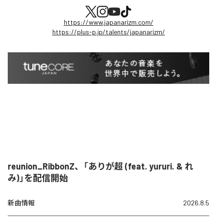
https://www.japanarizm.com/
https://plus-p.jp/talents/japanarizm/
reunion_RibbonZ、「ありが超 (feat. yururi. & れ
み)」を配信開始
新曲情報
2026.8.5