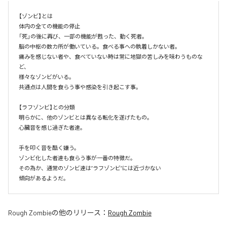
【ゾンビ】とは

体内の全ての機能の停止

「死」の後に再び、一部の機能が甦った、動く死者。

脳の中枢の数カ所が働いている。食べる事への執着しかない者。

痛みを感じない者や、食べていない時は常に地獄の苦しみを味わうものな
ど、

様々なゾンビがいる。

共通点は人間を食らう事や感染を引き起こす事。

【ラフゾンビ】との分類

明らかに、他のゾンビとは異なる転化を遂げたもの。

心臓音を感じ過ぎた者達。

手を叩く音を酷く嫌う。

ゾンビ化した者達も食らう事が一番の特徴だ。

その為か、通常のゾンビ達は”ラフゾンビ”には近づかない

傾向があるようだ。
Rough Zombie
の他のリリース：
Rough Zombie