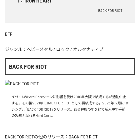
1
：
IRON HEART
BACK FOR RIOT
BFR
ジャンル：
ヘビーメタル
/
ロック
/
オルタナティブ
BACK FOR RIOT
NYやLAのHard Coreシーンに影響を受け2010年大阪で結成するが活動中止
する。その後2021年にBACK FOR RIOTとして再結成する。2023年12月に1st
シングル「BACK FOR RIOT」をリリース。ある程度の年を経て新人中年手前
の攻撃力溢れるHard Core。
BACK FOR RIOT
の他のリリース：
BACK FOR RIOT