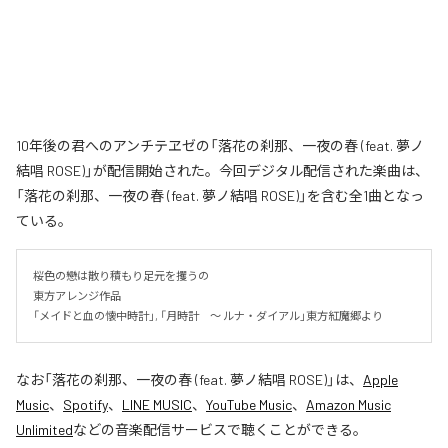
10年後の君へのアンチテヱゼの「落花の刹那、一夜の春 (feat. 夢ノ
結唱 ROSE)」が配信開始された。今回デジタル配信された楽曲は、
「落花の刹那、一夜の春 (feat. 夢ノ結唱 ROSE)」を含む全1曲となっ
ている。
桜色の戀は散り積もり足元を攫うの

東方アレンジ作品

「メイドと血の懐中時計」, 「月時計　～ ルナ・ダイアル」東方紅魔郷より
なお「
落花の刹那、一夜の春 (feat. 夢ノ結唱 ROSE)
」は、
Apple
Music
、
Spotify
、
LINE MUSIC
、
YouTube Music
、
Amazon Music
Unlimited
などの音楽配信サービスで聴くことができる。