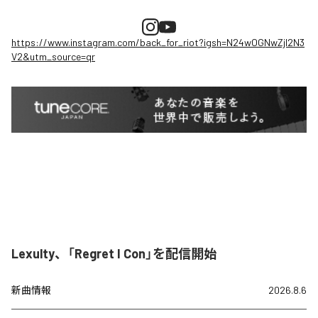
https://www.instagram.com/back_for_riot?igsh=N24wOGNwZjI2N3
V2&utm_source=qr
Lexulty、「Regret I Con」を配信開始
新曲情報
2026.8.6