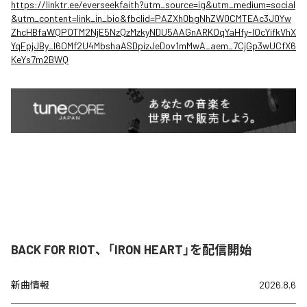
https://linktr.ee/everseekfaith?utm_source=ig&utm_medium=social
&utm_content=link_in_bio&fbclid=PAZXh0bgNhZW0CMTEAc3J0Yw
ZhcHBfaWQPOTM2NjE5NzQzMzkyNDU5AAGnARKOqYaHfy-lOcYifkVhX
YqFpjJBy_l6OMf2U4MbshaASDpizJeDov1mMwA_aem_7CjGp3wUCfX6
KeYs7m2BWQ
BACK FOR RIOT、「IRON HEART」を配信開始
新曲情報
2026.8.6