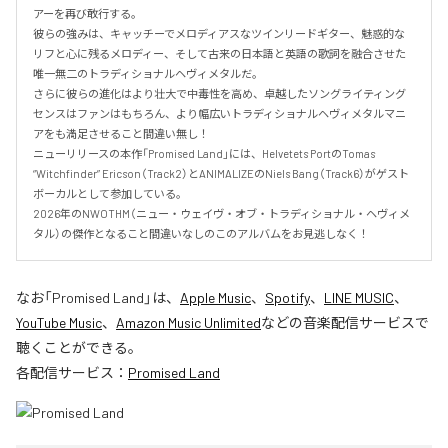
アーを再び敢行する。

彼らの強みは、キャッチーでメロディアスなツインリードギター、魅惑的な
リフと心に残るメロディー、そして古来の日本語と英語の歌詞を融合させた
唯一無二のトラディショナルヘヴィメタルだ。

さらに彼らの進化はより壮大で中毒性を高め、卓越したソングライティング
センスはファンはもちろん、より幅広いトラディショナルヘヴィメタルマニ
アをも満足させること間違い無し！

ニューリリースの本作「Promised Land」には、Helvetets PortのTomas 
“Witchfinder” Ericson（Track2）とANIMALIZEのNiels Bang（Track6）がゲスト
ボーカルとして参加している。

2026年のNWOTHM（ニュー・ウェイヴ・オブ・トラディショナル・ヘヴィメ
タル）の傑作となること間違いなしのこのアルバムをお見逃しなく！
なお「
Promised Land
」は、
Apple Music
、
Spotify
、
LINE MUSIC
、
YouTube Music
、
Amazon Music Unlimited
などの音楽配信サービスで
聴くことができる。
各配信サービス：
Promised Land