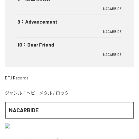
NACARBIDE
9
：
Advancement
NACARBIDE
10
：
Dear Friend
NACARBIDE
DFJ Records
ジャンル：
ヘビーメタル
/
ロック
NACARBIDE