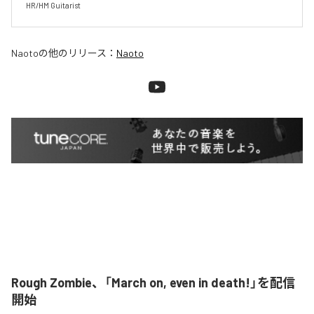
HR/HM Guitarist
Naoto
の他のリリース：
Naoto
Rough Zombie、「March on, even in death!」を配信
開始