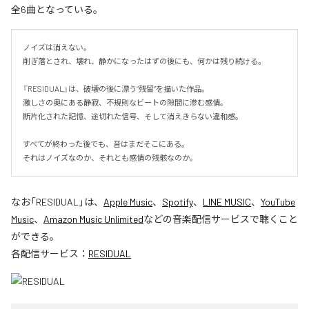
全6曲となっている。
ノイズは消えない。

削ぎ落とされ、壊れ、静かになったはずの後にも、何かは残り続ける。

『RESIDUAL』は、破壊の後に漂う“残留”を描いた作品。

激しさの奥にある静寂、不規則なビートの隙間に滲む感情。

断片化された記憶、途切れた信号、そして消えきらない違和感。

すべてが終わった後でも、音はまだそこにある。

それはノイズなのか、それとも感情の残骸なのか。
なお「
RESIDUAL
」は、
Apple Music
、
Spotify
、
LINE MUSIC
、
YouTube
Music
、
Amazon Music Unlimited
などの音楽配信サービスで聴くこと
ができる。
各配信サービス：
RESIDUAL