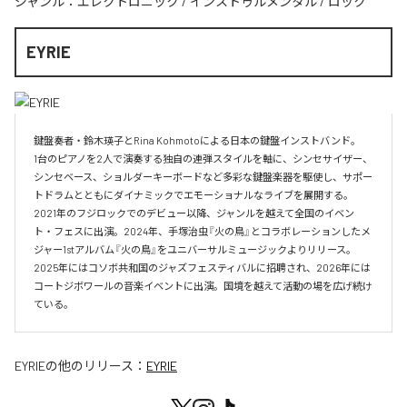
ジャンル：
エレクトロニック
/
インストゥルメンタル
/
ロック
EYRIE
鍵盤奏者・鈴木瑛子とRina Kohmotoによる日本の鍵盤インストバンド。

1台のピアノを2人で演奏する独自の連弾スタイルを軸に、シンセサイザー、
シンセベース、ショルダーキーボードなど多彩な鍵盤楽器を駆使し、サポー
トドラムとともにダイナミックでエモーショナルなライブを展開する。

2021年のフジロックでのデビュー以降、ジャンルを越えて全国のイベン
ト・フェスに出演。2024年、手塚治虫『火の鳥』とコラボレーションしたメ
ジャー1stアルバム『火の鳥』をユニバーサルミュージックよりリリース。

2025年にはコソボ共和国のジャズフェスティバルに招聘され、2026年には
コートジボワールの音楽イベントに出演。国境を越えて活動の場を広げ続け
ている。​
EYRIE
の他のリリース：
EYRIE