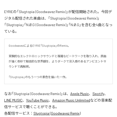
EYRIEの「Slugtopia (Goodwavez Remix)」が配信開始された。今回デ
ジタル配信された楽曲は、「Slugtopia (Goodwavez Remix)」
「Slugtopia」「N.Ø.G (Goodwavez Remix)」「N.Ø.G」を含む全4曲となっ
ている。
GoodwavezによるEYRIE「Slugtopia」のRemix。

実験的なエレクトロニックサウンドと複雑なビートワークを取り入れ、原曲
が描く奇妙で魅惑的な世界観を、よりダークで没入感のあるアンビエントサ
ウンドで再解釈。

「Slugtopia」のもう一つの景色を描いた一作。
なお「
Slugtopia (Goodwavez Remix)
」は、
Apple Music
、
Spotify
、
LINE MUSIC
、
YouTube Music
、
Amazon Music Unlimited
などの音楽配
信サービスで聴くことができる。
各配信サービス：
Slugtopia (Goodwavez Remix)