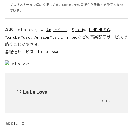
プスリスナーまで幅広く楽しめる、Kick Ru5hの音楽性を象徴する作品となっ
ている。
なお「
La La Love
」は、
Apple Music
、
Spotify
、
LINE MUSIC
、
YouTube Music
、
Amazon Music Unlimited
などの音楽配信サービスで
聴くことができる。
各配信サービス：
La La Love
1
：
La La Love
Kick Ru5h
B@STUDIO