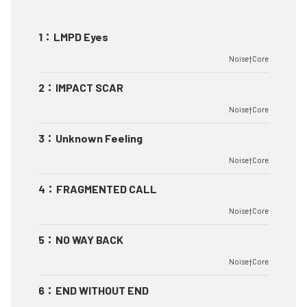
1
：
LMPD Eyes
Noise†Core
2
：
IMPACT SCAR
Noise†Core
3
：
Unknown Feeling
Noise†Core
4
：
FRAGMENTED CALL
Noise†Core
5
：
NO WAY BACK
Noise†Core
6
：
END WITHOUT END