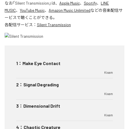
なお「
Silent Transmission
」は、
Apple Music
、
Spotify
、
LINE
MUSIC
、
YouTube Music
、
Amazon Music Unlimited
などの音楽配信サ
ービスで聴くことができる。
各配信サービス：
Silent Transmission
1
：
Make Eye Contact
Kixam
2
：
Signal Degrading
Kixam
3
：
Dimensional Drift
Kixam
4
：
Chaotic Creature