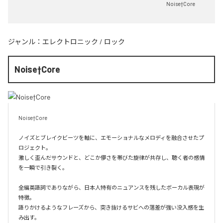
Noise†Core
ジャンル：
エレクトロニック
/
ロック
Noise†Core
Noise†Core

ノイズとブレイクビーツを軸に、エモーショナルなメロディを融合させたプ
ロジェクト。

激しく歪んだサウンドと、どこか儚さを帯びた旋律が共存し、聴く者の感情
を一瞬で引き裂く。

全編英語詞でありながら、日本人特有のニュアンスを残したボーカル表現が
特徴。

語りかけるようなフレーズから、突き抜けるサビへの落差が強い没入感を生
み出す。
