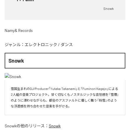
Snowk
Namy& Records
ジャンル：
エレクトロニック
/
ダンス
Snowk
雪国生まれのDJ/Producer「Yutaka Takanami」と「Fuminori Kagajo」による
2人組の音楽プロジェクト。甘く切なくもノスタルジックな哀愁感を『雪煙』
のように漂わせながらも、都会のアスファルトに優しく舞う『粉雪』のよう
な浮遊感を持ち合わせた音楽を手がける。
Snowk
の他のリリース：
Snowk