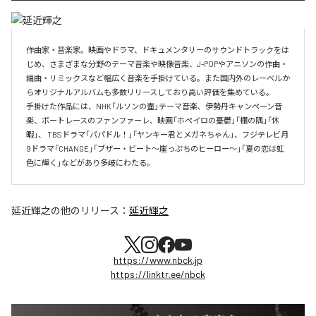
作曲家・音楽家。映画やドラマ、ドキュメンタリーのサウンドトラックをは
じめ、さまざまな分野のテーマ音楽や映像音楽、J-POPやアニソンの作曲・
編曲・リミックスなど幅広く音楽を手掛けている。また国内外のレーベルか
らオリジナルアルバムも多数リリースしており高い評価を集めている。

手掛けた作品には、NHK「ルソンの壷」テーマ音楽、伊勢丹キャンペーン音
楽、ボートレースのファンファーレ、映画「ホペイロの憂鬱」「棚の隅」「休
暇」、 TBSドラマ「パパドル！」「ヤンキー君とメガネちゃん」、フジテレビ月
9ドラマ「CHANGE」「ブザー・ビート～崖っぷちのヒーロー～」「夏の恋は虹
色に輝く」などがあり多岐にわたる。
延近輝之
の他のリリース：
延近輝之
https://www.nbck.jp
https://linktr.ee/nbck