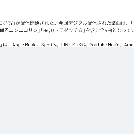
「NIC♡RY」が配信開始された。今回デジタル配信された楽曲は、「P
踊るニンニコリン」「Hey!!トモダッチ☆」を含む全4曲となって
」は、
Apple Music
、
Spotify
、
LINE MUSIC
、
YouTube Music
、
Amaz
の音楽配信サービスで聴くことができる。
ス：
NIC♡RY
CE
マグッタイム