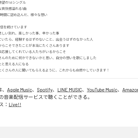
待望の1stシングル

爽快感溢れる1曲

時間に詰め込んだ、様々な想い

信を続けています

しい別れ、楽しかった事、辛かった事

ていたら、経験するはずのないこと、出会うはずのなかった人

らこそできたことが本当にたくさんあります

応援してくれている人たちがいるからこそ

さんのために何かできないかと思い、自分の想いを歌にしました

と思える人になる

たくさんの人に聞いてもらえるように、これからも命燃やしていきます！
は、
Apple Music
、
Spotify
、
LINE MUSIC
、
YouTube Music
、
Amazon
の音楽配信サービスで聴くことができる。
ス：
Live!!