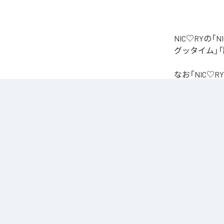
NIC♡RYの
グッタイム」「
なお「
NIC♡RY
Unlimited
など
各配信サービ
1
：
PEA
2
：
サ