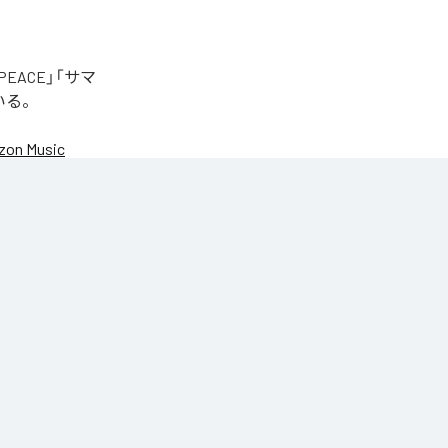
EACE」「サマ
いる。
on Music
NIC♡RY
NIC♡RY