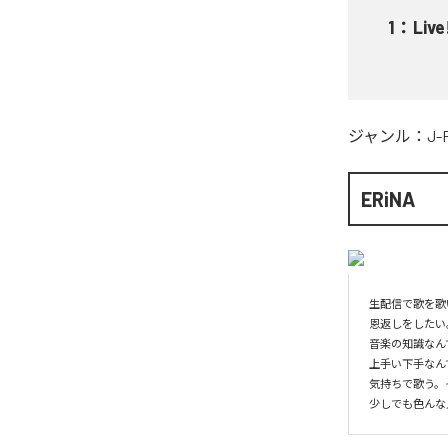
1
：
Live
ジャンル：
J-
ERiNA
生配信で歌を歌
恩返しをしたい
音楽の知識なん
上手い下手なん
気持ちで歌う。そ
少しでも色んな