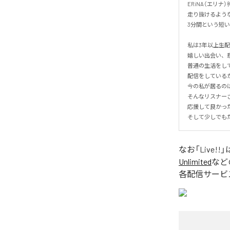
ERiNA（エリナ）
走り抜けるような
3分間という短い
私は3年以上生配
嬉しい出会い、悲
普通の生活をし
配信をしているか
今の私が居るのは
そんなリスナー
応援して良かった
そして少しでも
なお「
Live!!
」
Unlimited
など
各配信サービ