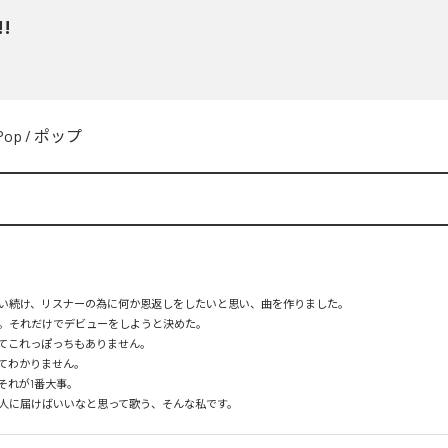
!!
Pop
/
ポップ
い続け、リスナーの為に何か恩返しをしたいと思い、曲を作りました。

。それだけでデビューをしようと決めた。

てこれっぽっちもありません。

てわかりません。

れが1番大事。

人に届けばいいなと思って歌う、そんな私です。