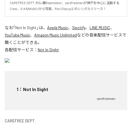
CAREFREE DEPT.のDJ兼Beatmaker、carefreemanが神戸を中心に活動する
Crew、G-KANKAKUから写楽、Reo Skaugとのシングルリリース！
なお「
Not In Sight
」は、
Apple Music
、
Spotify
、
LINE MUSIC
、
YouTube Music
、
Amazon Music Unlimited
などの音楽配信サービスで
聴くことができる。
各配信サービス：
Not In Sight
1
：
Not In Sight
carefreeman
CAREFREE DEPT.