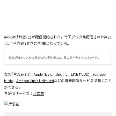
miollyの「片恋花」が配信開始された。今回デジタル配信された楽曲
は、「片恋花」を含む全1曲となっている。
誰もが知っている"片想い”の心情を描いた、夏のダイナミックバラード。
なお「
片恋花
」は、
Apple Music
、
Spotify
、
LINE MUSIC
、
YouTube
Music
、
Amazon Music Unlimited
などの音楽配信サービスで聴くこと
ができる。
各配信サービス：
片恋花