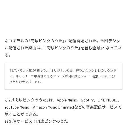
ネコキラルの「肉球ピンクのうた」が配信開始された。今回デジタ
ル配信された楽曲は、「肉球ピンクのうた」を含む全1曲となってい
る。
TikTokで大人気の「猫キラル」オリジナル楽曲！軽やかなウクレレのサウンド
に、キャッチーで中毒性のあるフレーズが耳に残るショート動画・BGMにぴ
ったりのナンバーです。
なお「
肉球ピンクのうた
」は、
Apple Music
、
Spotify
、
LINE MUSIC
、
YouTube Music
、
Amazon Music Unlimited
などの音楽配信サービスで
聴くことができる。
各配信サービス：
肉球ピンクのうた