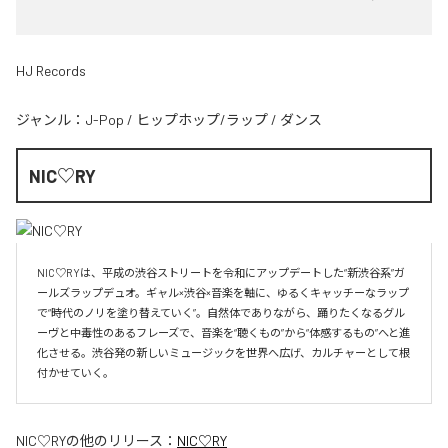
HJ Records
ジャンル：
J-Pop
/
ヒップホップ/ラップ
/
ダンス
NIC♡RY
NIC♡RYは、平成の渋谷ストリートを令和にアップデートした“新渋谷系”ガ
ールズラップデュオ。ギャル×渋谷×音楽を軸に、ゆるくキャッチーなラップ
で“時代のノリを塗り替えていく”。自然体でありながら、踊りたくなるグル
ーヴと中毒性のあるフレーズで、音楽を“聴くもの”から“体感するもの”へと進
化させる。渋谷発の新しいミュージックを世界へ広げ、カルチャーとして根
付かせていく。
NIC♡RY
の他のリリース：
NIC♡RY