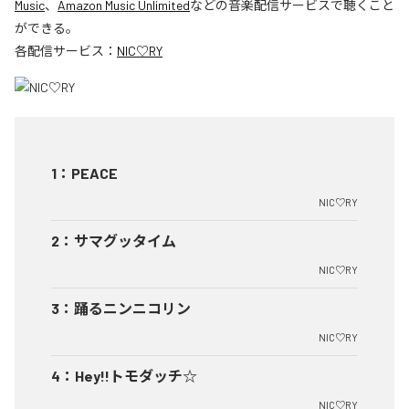
Music
、
Amazon Music Unlimited
などの音楽配信サービスで聴くこと
ができる。
各配信サービス：
NIC♡RY
1
：
PEACE
NIC♡RY
2
：
サマグッタイム
NIC♡RY
3
：
踊るニンニコリン
NIC♡RY
4
：
Hey!!トモダッチ☆
NIC♡RY