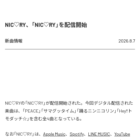
NIC♡RY、「NIC♡RY」を配信開始
新曲情報
2026.8.7
NIC♡RYの「NIC♡RY」が配信開始された。今回デジタル配信された
楽曲は、「PEACE」「サマグッタイム」「踊るニンニコリン」「Hey!!ト
モダッチ☆」を含む全4曲となっている。
なお「
NIC♡RY
」は、
Apple Music
、
Spotify
、
LINE MUSIC
、
YouTube