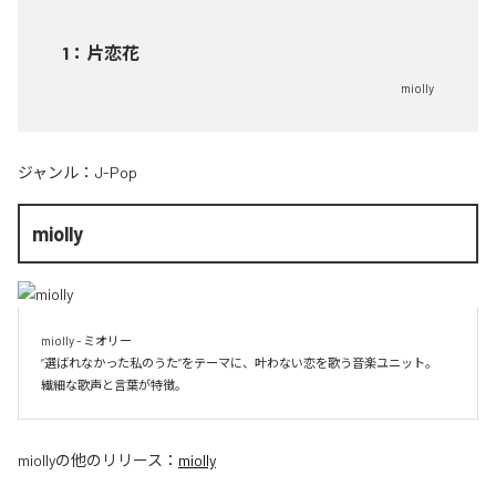
1
：
片恋花
miolly
ジャンル：
J-Pop
miolly
miolly - ミオリー

”選ばれなかった私のうた”をテーマに、叶わない恋を歌う音楽ユニット。

miolly
の他のリリース：
miolly