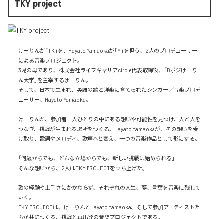
TKY project
けーりんが「TK」を、Hayato Yamaokaが「Y」を担う、2人のプロデューサー
による音楽プロジェクト。

3児の母であり、株式会社ライフキャリアcircle代表取締役、「Bポジけーり
ん大学」を主宰するけーりん。

そして、日本で生まれ、英語の歌と洋楽に育てられたシンガー／音楽プロデ
ューサー、Hayato Yamaoka。

けーりんが、参加者一人ひとりの中にある想いや可能性を見つけ、人と人を
つなぎ、挑戦が生まれる場所をつくる。Hayato Yamaokaが、その想いを受
け取り、歌詞やメロディ、歌声へと変え、一つの音楽作品として形にする。

「何歳からでも、どんな立場からでも、新しい挑戦は始められる」

そんな想いから、2人はTKY PROJECTを立ち上げた。

歌の経験や上手さにかかわらず、それぞれの人生、夢、言葉を音楽に残して
いく。

TKY PROJECTは、けーりんとHayato Yamaoka、そして参加アーティストた
ちが共につくる、挑戦と再出発の音楽プロジェクトである。