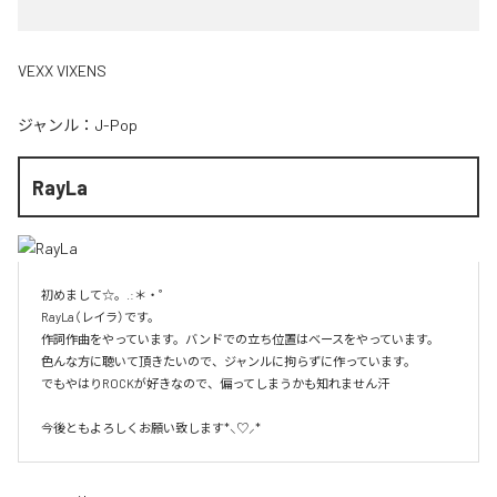
VEXX VIXENS
ジャンル：
J-Pop
RayLa
初めまして☆。.:＊・゜

RayLa（レイラ）です。

作詞作曲をやっています。バンドでの立ち位置はベースをやっています。

色んな方に聴いて頂きたいので、ジャンルに拘らずに作っています。

でもやはりROCKが好きなので、偏ってしまうかも知れません汗

今後ともよろしくお願い致します*⸜♡⸝*