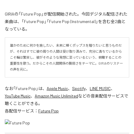
GIRIAの「Future Pop」が配信開始された。今回デジタル配信された
楽曲は、「Future Pop」「Future Pop (Instrumental)」を含む全2曲と
なっている。
誰かのために何かを施したい、未来に輝くポップスを贈りたいと思うものだ
が、それはすでに彼の周りの人間は受け取り済みで、充分に満ちているから
こそ輪は繁栄し、彼がそのような発想に至っているという、俯瞰することの
重要性を歌う。だからこその人間関係の脆弱さをテーマに。GIRIAのリスナー
の声を元に。
なお「
Future Pop
」は、
Apple Music
、
Spotify
、
LINE MUSIC
、
YouTube Music
、
Amazon Music Unlimited
などの音楽配信サービスで
聴くことができる。
各配信サービス：
Future Pop