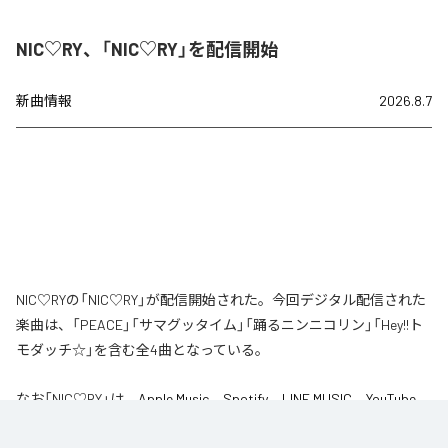
NIC♡RY、「NIC♡RY」を配信開始
新曲情報
2026.8.7
NIC♡RYの「NIC♡RY」が配信開始された。今回デジタル配信された
楽曲は、「PEACE」「サマグッタイム」「踊るニンニコリン」「Hey!!ト
モダッチ☆」を含む全4曲となっている。
なお「
NIC♡RY
」は、
Apple Music
、
Spotify
、
LINE MUSIC
、
YouTube
Music
、
Amazon Music Unlimited
などの音楽配信サービスで聴くこと