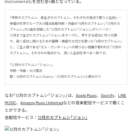
(Instrumental)」を含む全4曲となっている。
「早世のカブトムシ、長生きのカブトムシ。それぞれの視点で歌う人生訓――」

幸福の科学グループ大川隆法総裁作詞・作曲の「6月のカブトムシ」「13月のカ
ブトムシ」の2曲を収録した「12月のカブトムシ『ジョン』」がリリース！

12月まで生きたカブトムシ「ジョン」をテーマに、早すぎる成功に伴う代償
や、長く成功し続けるための鍛錬・精進の大切さを歌った「6月のカブトムシ」
と、ご主人様である「エル・カンターレ」への限りない感謝が歌われた「13月の
カブトムシ」。それぞれの視点から、深い人生訓を学べる一枚です。

「12月のカブトムシ『ジョン』」

作詞・作曲：大川隆法

歌：〔6月のカブトムシ〕Ayano／〔13月のカブトムシ〕小原ゆかり
なお「
12月のカブトムシ「ジョン」
」は、
Apple Music
、
Spotify
、
LINE
MUSIC
、
Amazon Music Unlimited
などの音楽配信サービスで聴くこ
とができる。
各配信サービス：
12月のカブトムシ「ジョン」