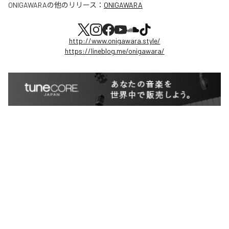
ONIGAWARA
の他のリリース：
ONIGAWARA
http://www.onigawara.style/
https://lineblog.me/onigawara/