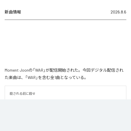
新曲情報
2026.8.6
Moment Joonの「WAR」が配信開始された。今回デジタル配信され
た楽曲は、「WAR」を含む全1曲となっている。
殺される前に殺せ
なお「
WAR
」は、
Apple Music
、
Spotify
、
LINE MUSIC
、
YouTube
Music
、
Amazon Music Unlimited
などの音楽配信サービスで聴くこと
ができる。