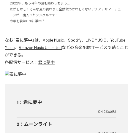
2022年、もう今年の夏も終わっちまう…

だがしかし！そんな夏の終わりに全然似つかわしくないアチアチサマーチュ
ーンが二曲入ったシングルです！

今年も君はONIに夢中？
なお「
君に夢中
」は、
Apple Music
、
Spotify
、
LINE MUSIC
、
YouTube
Music
、
Amazon Music Unlimited
などの音楽配信サービスで聴くこと
ができる。
各配信サービス：
君に夢中
1
：
君に夢中
ONIGAWARA
2
：
ムーンライト