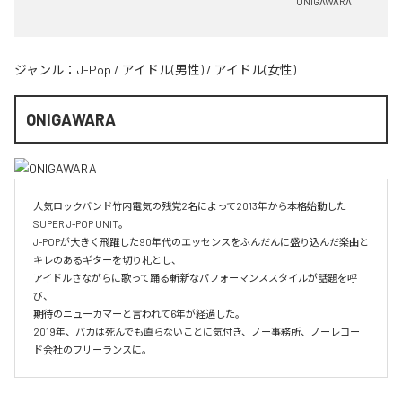
ONIGAWARA
ジャンル：
J-Pop
/
アイドル(男性)
/
アイドル(女性)
ONIGAWARA
人気ロックバンド竹内電気の残党2名によって2013年から本格始動した
SUPER J-POP UNIT。

J-POPが大きく飛躍した90年代のエッセンスをふんだんに盛り込んだ楽曲と
キレのあるギターを切り札とし、

アイドルさながらに歌って踊る斬新なパフォーマンススタイルが話題を呼
び、

期待のニューカマーと言われて6年が経過した。

2019年、バカは死んでも直らないことに気付き、ノー事務所、ノーレコー
ド会社のフリーランスに。