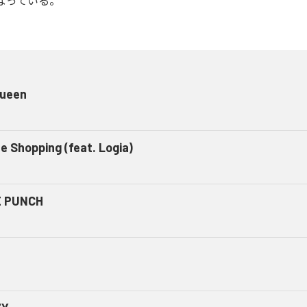
となっている。
ueen
ze Shopping (feat. Logia)
 PUNCH