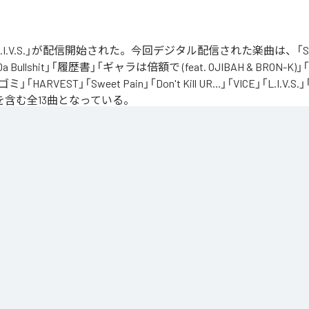
の「L.I.V.S.」が配信開始された。今回デジタル配信された楽曲は、「Sinn
 Da Bullshit」「履歴書」「ギャラは倍額で (feat. OJIBAH & BRON-K)」「
「ゴミ」「HARVEST」「Sweet Pain」「Don't Kill UR...」「VICE」「L.I
を含む全13曲となっている。
、自分のこれまでの人生と未来を改めて考え直したタイミングに「Life Is Very Short」
の「L.I.V.S.」はLife Is Very Shortの頭文字を取ったものである。今作は本来、NORIK
だった作品であり、予定より早く出所が叶った為、お蔵入りになりそうだったが聴きたいと
リースが決定したキャリア12枚目のアルバムとなってる。
」は、
Apple Music
、
Spotify
、
LINE MUSIC
、
YouTube Music
、
Amazo
の音楽配信サービスで聴くことができる。
ス：
L.I.V.S.