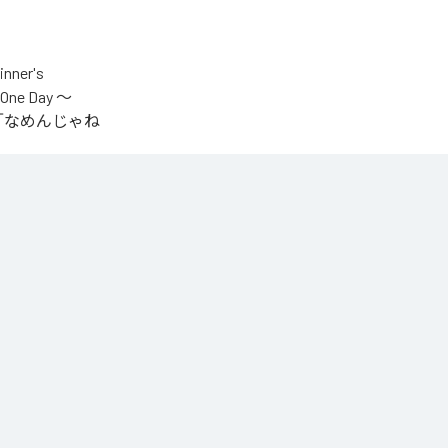
er's
One Day ～
.V.S.」「なめんじゃね
をテーマに制作され
IYOが収監中にリリ
言うファンの声
n Music