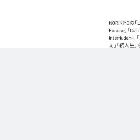
NORIKIYO
Excuse」「Cut
Interrlude～」
ぇ」「続人生」
自身が難病に罹患し
たアルバム。タイトル
ースされる予定
に応える形でリ
なお「
L.I.V.S.
Unlimited
など
各配信サービ