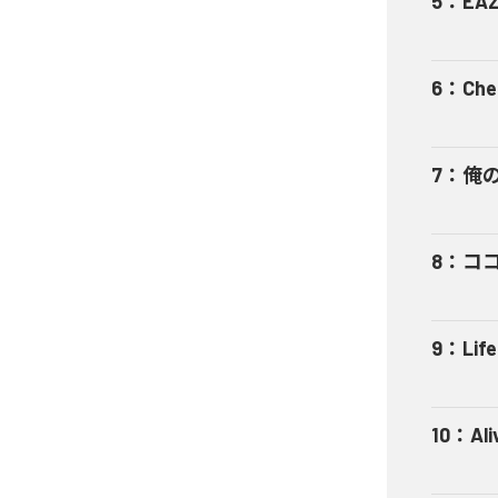
5
：
EA
6
：
Che
7
：
俺
8
：
ココロ
9
：
Life
10
：
Ali