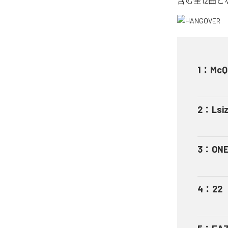
含む全12曲
1
：
McQ
2
：
Lsi
3
：
ONE
4
：
22