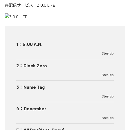
各配信サービス：
Z.O.O LIFE
1
：
5:00 A.M.
Steelsip
2
：
Clock Zero
Steelsip
3
：
Name Tag
Steelsip
4
：
December
Steelsip
5
：
All Day (feat. Deey)