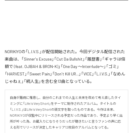
NORIKIYOの「L.I.V.S.」が配信開始された。今回デジタル配信された
楽曲は、「Sinner's Excuse」「Cut Da Bullshit」「履歴書」「ギャラは倍
額で (feat. OJIBAH & BRON-K)」「One Day ～Interrlude～」「ゴミ」
「HARVEST」「Sweet Pain」「Don't Kill UR...」「VICE」「L.I.V.S.」「なめん
じゃねぇ」「続人生」を含む全13曲となっている。
自身が難病に罹患し、自分のこれまでの人生と未来を改めて考え直したタイ
ミングに「Life Is Very Short」をテーマに制作されたアルバム。タイトルの
「L.I.V.S.」はLife Is Very Shortの頭文字を取ったものである。今作は本来、
NORIKIYOが収監中にリリースされる予定だった作品であり、予定より早く出
所が叶った為、お蔵入りになりそうだったが聴きたいと言うファンの声に応
える形でリリースが決定したキャリア12枚目のアルバムとなってる。