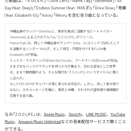
た楽曲は、「5:00 A.M.」「Clock Zero」「Name Tag」「December」「All
Day (feat. Deey)」「Endless Summer (feat. YAYA子)」「Drive Slow」「発展
(feat. Elizabeth-G)」「Voice」「Nikon」を含む全10曲となっている。
沖縄出身のラッパー Steelsipと、東京を拠点に活動するビートメイカー 
Tatwoineによるコラボアルバム 『Z.O.O LIFE』 がリリース。

Featuringには、同じく沖縄出身のラッパー Deey、DJユニット「凸凹」として
も活動するシンガー YAYA子、そして埼玉・戸田をREPするFLOW者 
Elizabeth-Gが参加。

ミックス・マスタリングはKat'z Deli Studio、アートワークは$hirawが担当。

さまざまなバックグラウンドを持つ人々が集まり、交わる混沌とした世界
は、まるで動物園のよう。そんな現代を『Z.O.O LIFE』というタイトルに落と
し込んだ。

"ALL EYES ON ME"――ラッパーは常に見られる存在だ。しかし、決して見せ物で
はない。そのメッセージを軸に、東京と沖縄、それぞれの空気感や価値観が
交差する全10曲。
なお「
Z.O.O LIFE
」は、
Apple Music
、
Spotify
、
LINE MUSIC
、
YouTube
Music
、
Amazon Music Unlimited
などの音楽配信サービスで聴くこと
ができる。