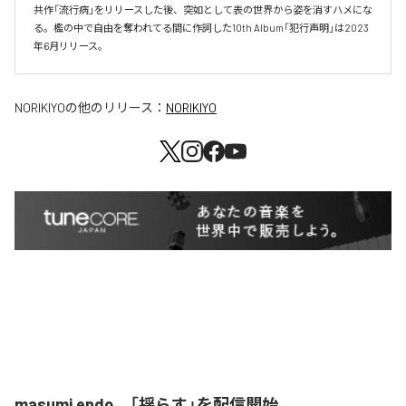
共作「流行病」をリリースした後、突如として表の世界から姿を消すハメにな
る。檻の中で自由を奪われてる間に作詞した10th Album「犯行声明」は2023
年6月リリース。
NORIKIYO
の他のリリース：
NORIKIYO
masumi endo、「揺らす」を配信開始