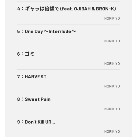
4
：
ギャラは倍額で (feat. OJIBAH & BRON-K)
NORIKIYO
5
：
One Day ～Interrlude～
NORIKIYO
6
：
ゴミ
NORIKIYO
7
：
HARVEST
NORIKIYO
8
：
Sweet Pain
NORIKIYO
9
：
Don't Kill UR...
NORIKIYO