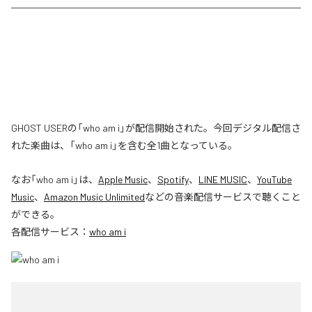
GHOST USERの「who am i」が配信開始された。今回デジタル配信さ
れた楽曲は、「who am i」を含む全1曲となっている。
なお「
who am i
」は、
Apple Music
、
Spotify
、
LINE MUSIC
、
YouTube
Music
、
Amazon Music Unlimited
などの音楽配信サービスで聴くこと
ができる。
各配信サービス：
who am i