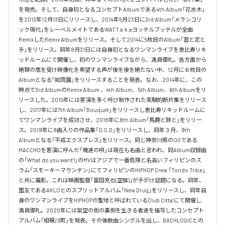
を発売。そして、自身初となるコンセプトAlbumである4th Album「花水木」
を2013年12月13日にリリースし、2014年5月23日に3rd Album「メランコリ
ック現代」をレーベルメイトであるWATT a.k.aヨッテルブッテルが全曲
RemixしたRemix Albumをリリース。そして2014に5枚目のAlbum「雲と泥と
手」をリリース。同年8月31日には自身初となるワンマンライブを恵比寿リキ
ッドルームにて開催し、初のワンマンライブながら、満員御礼。各方面から
絶賛の嵐を受け映像化を希望する声が後を後を絶たない中、12月に６枚目の
Albumとなる「如雨露」をリリースすることを発表。なお、2014年に、この
時点で3rd AlbumのRemix Album 、4th Album、5th Album、6th Albumをリ
リースした。2015年には客演を多く呼び制作された実験的断片集をリリース
し、2017年には7th Album「Bouquet」をリリースし恵比寿リキッドルームに
てワンマンライブを成功させ、2018年に8th Album「馬鹿と鋏と」をリリー
ス。2019年に9曲入りの作品集「O.S.D」をリリースし、同年３月、9th 
Albumとなる「平成エクスプレス」をリリース。同じ神奈川県のOGである
MACCHOを客演に呼んだ「俺達の唄」は現在も名曲と言われ、同Album収録曲
の「What do you want?」のMVはアジアで一番危険と名高いフィリピンのス
ラム「スモーキーマウンテン」にてフィリピンのHIPHOP Crew 「Tondo Tribe」
と共に撮影。これは映画監督「富田克也(空族)」が手がけ話題になる。同年、
盟友であるAKLOとのスプリットアルバム「New Drug」をリリースし、同年自
身のワンマンライブをHIPHOPの聖地と呼ばれているClub Citta’にて開催し
満員御礼。2020年には架空の街の裏側を生きる者達を描写したコンセプト
アルバム「相模川町」を発表。その後数曲シングルを出し、BACHLOGICとの