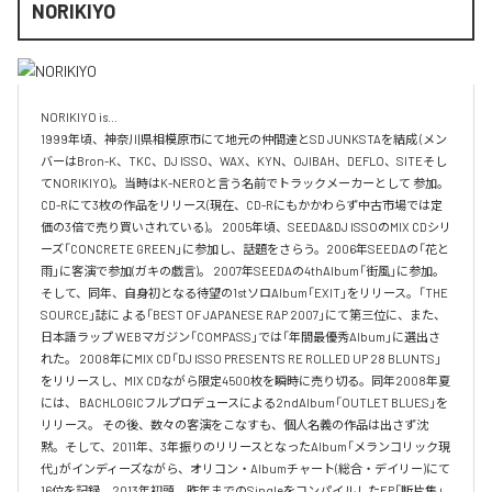
NORIKIYO
NORIKIYO is...　 

1999年頃、神奈川県相模原市にて地元の仲間達とSD JUNKSTAを結成 (メン
バーはBron-K、TKC、DJ ISSO、WAX、KYN、OJIBAH、DEFLO、SITEそし
てNORIKIYO)。当時はK-NEROと言う名前でトラックメーカーとして 参加。
CD-Rにて3枚の作品をリリース(現在、CD-Rにもかかわらず中古市場では定
価の3倍で売り買いされている)。 2005年頃、SEEDA&DJ ISSOのMIX CDシリ
ーズ「CONCRETE GREEN」に参加し、話題をさらう。2006年SEEDAの「花と
雨」に客演で参加(ガキの戯言)。 2007年SEEDAの4thAlbum「街風」に参加。
そして、同年、自身初となる待望の1stソロAlbum「EXIT」をリリース。「THE 
SOURCE」誌に よる「BEST OF JAPANESE RAP 2007」にて第三位に、また、
日本語ラップ WEBマガジン「COMPASS」では「年間最優秀Album」に選出さ
れた。 2008年にMIX CD「DJ ISSO PRESENTS RE ROLLED UP 28 BLUNTS」 
をリリースし、MIX CDながら限定4500枚を瞬時に売り切る。同年2008年夏
には、 BACHLOGICフルプロデュースによる2ndAlbum「OUTLET BLUES」を
リリース。 その後、数々の客演をこなすも、個人名義の作品は出さず沈
黙。そして、2011年、3年振りのリリースとなったAlbum「メランコリック現
代」がインディーズながら、オリコン・Albumチャート(総合・デイリー)にて
16位を記録。2013年初頭、昨年までのSingleをコンパイルしたEP「断片集」