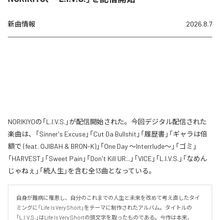
新曲情報
2026.8.7
NORIKIYOの「L.I.V.S.」が配信開始された。今回デジタル配信された
楽曲は、「Sinner's Excuse」「Cut Da Bullshit」「履歴書」「ギャラは倍
額で (feat. OJIBAH & BRON-K)」「One Day ～Interrlude～」「ゴミ」
「HARVEST」「Sweet Pain」「Don't Kill UR...」「VICE」「L.I.V.S.」「なめん
じゃねぇ」「続人生」を含む全13曲となっている。
自身が難病に罹患し、自分のこれまでの人生と未来を改めて考え直したタイ
ミングに「Life Is Very Short」をテーマに制作されたアルバム。タイトルの
「L.I.V.S.」はLife Is Very Shortの頭文字を取ったものである。今作は本来、