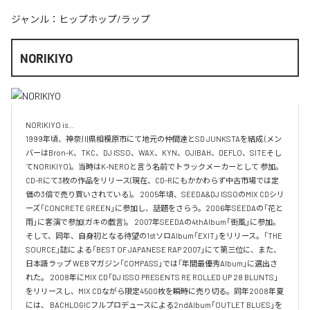
ジャンル：
ヒップホップ/ラップ
NORIKIYO
NORIKIYO is...　 

1999年頃、神奈川県相模原市にて地元の仲間達とSD JUNKSTAを結成 (メン
バーはBron-K、TKC、DJ ISSO、WAX、KYN、OJIBAH、DEFLO、SITEそし
てNORIKIYO)。当時はK-NEROと言う名前でトラックメーカーとして 参加。
CD-Rにて3枚の作品をリリース(現在、CD-Rにもかかわらず中古市場では定
価の3倍で売り買いされている)。 2005年頃、SEEDA&DJ ISSOのMIX CDシリ
ーズ「CONCRETE GREEN」に参加し、話題をさらう。2006年SEEDAの「花と
雨」に客演で参加(ガキの戯言)。 2007年SEEDAの4thAlbum「街風」に参加。
そして、同年、自身初となる待望の1stソロAlbum「EXIT」をリリース。「THE 
SOURCE」誌に よる「BEST OF JAPANESE RAP 2007」にて第三位に、また、
日本語ラップ WEBマガジン「COMPASS」では「年間最優秀Album」に選出さ
れた。 2008年にMIX CD「DJ ISSO PRESENTS RE ROLLED UP 28 BLUNTS」 
をリリースし、MIX CDながら限定4500枚を瞬時に売り切る。同年2008年夏
には、 BACHLOGICフルプロデュースによる2ndAlbum「OUTLET BLUES」を