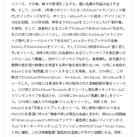
リリース。 その後、数々の客演をこなすも、個人名義の作品は出さず沈
黙。そして、2011年、3年振りのリリースとなったAlbum「メランコリック現
代」がインディーズながら、オリコン・Albumチャート(総合・デイリー)にて
16位を記録。2013年初頭、昨年までのSingleをコンパイルしたEP「断片集」
を発売。そして、自身初となるコンセプトAlbumである4th Album「花水木」
を2013年12月13日にリリースし、2014年5月23日に3rd Album「メランコリ
ック現代」をレーベルメイトであるWATT a.k.aヨッテルブッテルが全曲
RemixしたRemix Albumをリリース。そして2014に5枚目のAlbum「雲と泥と
手」をリリース。同年8月31日には自身初となるワンマンライブを恵比寿リキ
ッドルームにて開催し、初のワンマンライブながら、満員御礼。各方面から
絶賛の嵐を受け映像化を希望する声が後を後を絶たない中、12月に６枚目の
Albumとなる「如雨露」をリリースすることを発表。なお、2014年に、この
時点で3rd AlbumのRemix Album 、4th Album、5th Album、6th Albumをリ
リースした。2015年には客演を多く呼び制作された実験的断片集をリリース
し、2017年には7th Album「Bouquet」をリリースし恵比寿リキッドルームに
てワンマンライブを成功させ、2018年に8th Album「馬鹿と鋏と」をリリー
ス。2019年に9曲入りの作品集「O.S.D」をリリースし、同年３月、9th 
Albumとなる「平成エクスプレス」をリリース。同じ神奈川県のOGである
MACCHOを客演に呼んだ「俺達の唄」は現在も名曲と言われ、同Album収録曲
の「What do you want?」のMVはアジアで一番危険と名高いフィリピンのス
ラム「スモーキーマウンテン」にてフィリピンのHIPHOP Crew 「Tondo Tribe」
と共に撮影。これは映画監督「富田克也(空族)」が手がけ話題になる。同年、