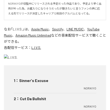
NORIKIYOが収監中にリリースされる予定だった作品であり、予定より早く出
所が叶った為、お蔵入りになりそうだったが聴きたいと言うファンの声に応
える形でリリースが決定したキャリア12枚目のアルバムとなってる。
なお「
L.I.V.S.
」は、
Apple Music
、
Spotify
、
LINE MUSIC
、
YouTube
Music
、
Amazon Music Unlimited
などの音楽配信サービスで聴くこと
ができる。
各配信サービス：
L.I.V.S.
1
：
Sinner's Excuse
NORIKIYO
2
：
Cut Da Bullshit
NORIKIYO