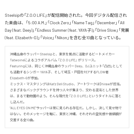
Steelsipの「Z.O.O LIFE」が配信開始された。今回デジタル配信され
た楽曲は、「5:00 A.M.」「Clock Zero」「Name Tag」「December」「All
Day (feat. Deey)」「Endless Summer (feat. YAYA子)」「Drive Slow」「発展
(feat. Elizabeth-G)」「Voice」「Nikon」を含む全10曲となっている。
沖縄出身のラッパー Steelsipと、東京を拠点に活動するビートメイカー 
Tatwoineによるコラボアルバム 『Z.O.O LIFE』 がリリース。

Featuringには、同じく沖縄出身のラッパー Deey、DJユニット「凸凹」として
も活動するシンガー YAYA子、そして埼玉・戸田をREPするFLOW者 
Elizabeth-Gが参加。

ミックス・マスタリングはKat'z Deli Studio、アートワークは$hirawが担当。

さまざまなバックグラウンドを持つ人々が集まり、交わる混沌とした世界
は、まるで動物園のよう。そんな現代を『Z.O.O LIFE』というタイトルに落と
し込んだ。

"ALL EYES ON ME"――ラッパーは常に見られる存在だ。しかし、決して見せ物で
はない。そのメッセージを軸に、東京と沖縄、それぞれの空気感や価値観が
交差する全10曲。