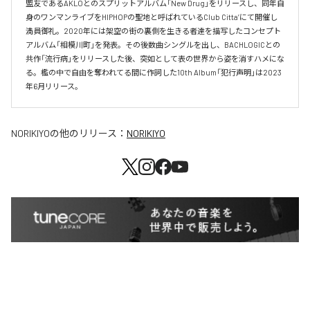
盟友であるAKLOとのスプリットアルバム「New Drug」をリリースし、同年自
身のワンマンライブをHIPHOPの聖地と呼ばれているClub Citta’にて開催し
満員御礼。2020年には架空の街の裏側を生きる者達を描写したコンセプト
アルバム「相模川町」を発表。その後数曲シングルを出し、BACHLOGICとの
共作「流行病」をリリースした後、突如として表の世界から姿を消すハメにな
る。檻の中で自由を奪われてる間に作詞した10th Album「犯行声明」は2023
年6月リリース。
NORIKIYO
の他のリリース：
NORIKIYO