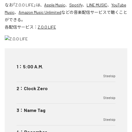
なお「
Z.O.O LIFE
」は、
Apple Music
、
Spotify
、
LINE MUSIC
、
YouTube
Music
、
Amazon Music Unlimited
などの音楽配信サービスで聴くこと
ができる。
各配信サービス：
Z.O.O LIFE
1
：
5:00 A.M.
Steelsip
2
：
Clock Zero
Steelsip
3
：
Name Tag
Steelsip
4
：
December