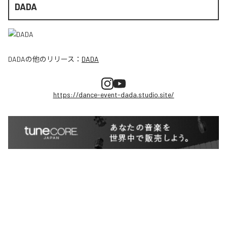
DADA
DADA
の他のリリース：
DADA
https://dance-event-dada.studio.site/