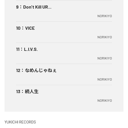
9
：
Don't Kill UR...
NORIKIYO
10
：
VICE
NORIKIYO
11
：
L.I.V.S.
NORIKIYO
12
：
なめんじゃねぇ
NORIKIYO
13
：
続人生
NORIKIYO
YUKICHI RECORDS