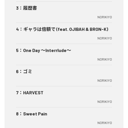
3
：
履歴書
NORIKIYO
4
：
ギャラは倍額で (feat. OJIBAH & BRON-K)
NORIKIYO
5
：
One Day ～Interrlude～
NORIKIYO
6
：
ゴミ
NORIKIYO
7
：
HARVEST
NORIKIYO
8
：
Sweet Pain
NORIKIYO