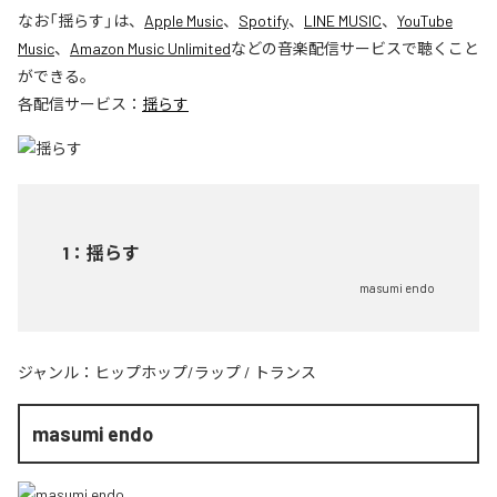
なお「
揺らす
」は、
Apple Music
、
Spotify
、
LINE MUSIC
、
YouTube
Music
、
Amazon Music Unlimited
などの音楽配信サービスで聴くこと
ができる。
各配信サービス：
揺らす
1
：
揺らす
masumi endo
ジャンル：
ヒップホップ/ラップ
/
トランス
masumi endo