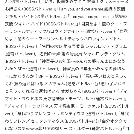
ん (通常バトルver.)」「いま、仮面を外すとき 奪還！クリスティーヌ
お姉さん (BOSSバトルver.)」「I am you, and you are me.認識の狭間
ジキル・ハイド (通常バトルver.)」「I am you, and you are me.認識の
狭間 ジキル・ハイド (BOSSバトルver.)」「目覚めよ！闇のクー・フ
ーリン～ルナティックハロウィンナイト～ (通常バトルver.)」「目覚
めよ！闇のクー・フーリン～ルナティックハロウィンナイト～
(BOSSバトルver.)」「名門の末妹 第６号委員 シャルロッテ・グリム
(通常バトルver.)」「名門の末妹 第６号委員 シャルロッテ・グリム
(BOSSバトルver.)」「神官長のお年玉～みんなの夢ほんまにかなう
んか？SP～ (通常バトルver.)」「神官長のお年玉～みんなの夢ほん
まにかなうんか？SP～ (BOSSバトルver.)」「悪い子いねえと言って
くれ 振り返ればいる オガちゃん (通常バトルver.)」「悪い子いねえ
と言ってくれ 振り返ればいる オガちゃん (BOSSバトルver.)」「ディ
マイト・ラウドネス 天才音楽家・モーツァルト (通常バトルver.)」
「ディマイト・ラウドネス 天才音楽家・モーツァルト (BOSSバトル
ver.)」「身代わりフレンズ セリヌンティウス (通常バトルver.)」「身代
わりフレンズ セリヌンティウス (BOSSバトルver.)」「自分オタクで
はないのでｗｗｗ非リアの壁サー スィルダー (通常バトルver.)」「自