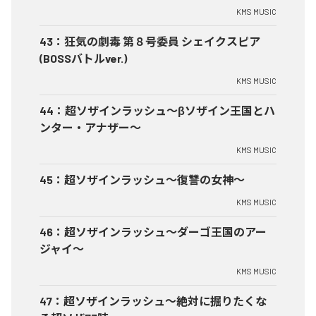
KMS MUSIC
43
：
狂気の劇毒 第８号委員 シェイクスピア
(BOSSバトルver.)
KMS MUSIC
44
：
超ソザインラッシュ～βソザイン王国とハ
ンター・アナザー～
KMS MUSIC
45
：
超ソザインラッシュ～復讐の女神～
KMS MUSIC
46
：
超ソザインラッシュ～ダーゴ王国のアー
ジャイ～
KMS MUSIC
47
：
超ソザインラッシュ～絶対に掘りたくな