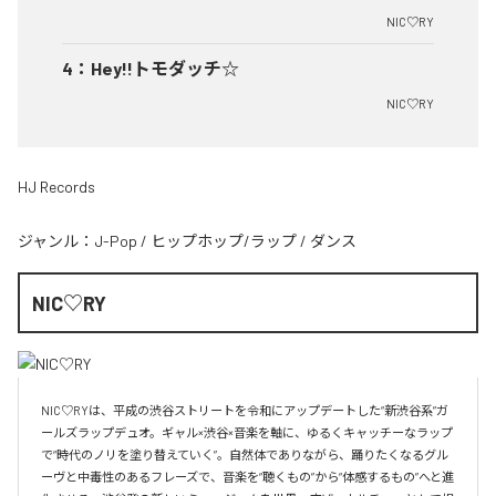
NIC♡RY
4
：
Hey!!トモダッチ☆
NIC♡RY
HJ Records
ジャンル：
J-Pop
/
ヒップホップ/ラップ
/
ダンス
NIC♡RY
NIC♡RYは、平成の渋谷ストリートを令和にアップデートした“新渋谷系”ガ
ールズラップデュオ。ギャル×渋谷×音楽を軸に、ゆるくキャッチーなラップ
で“時代のノリを塗り替えていく”。自然体でありながら、踊りたくなるグル
ーヴと中毒性のあるフレーズで、音楽を“聴くもの”から“体感するもの”へと進