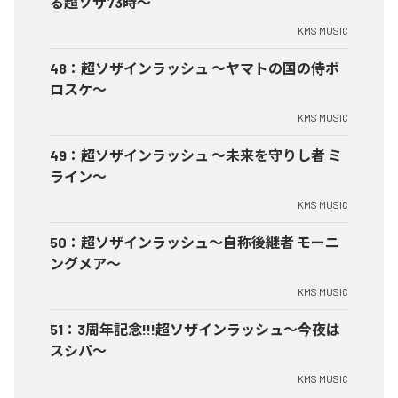
る超ソザ73時～
KMS MUSIC
48
：
超ソザインラッシュ ～ヤマトの国の侍ボ
ロスケ～
KMS MUSIC
49
：
超ソザインラッシュ ～未来を守りし者 ミ
ライン～
KMS MUSIC
50
：
超ソザインラッシュ～自称後継者 モーニ
ングメア～
KMS MUSIC
51
：
3周年記念!!!超ソザインラッシュ～今夜は
スシパ～
KMS MUSIC