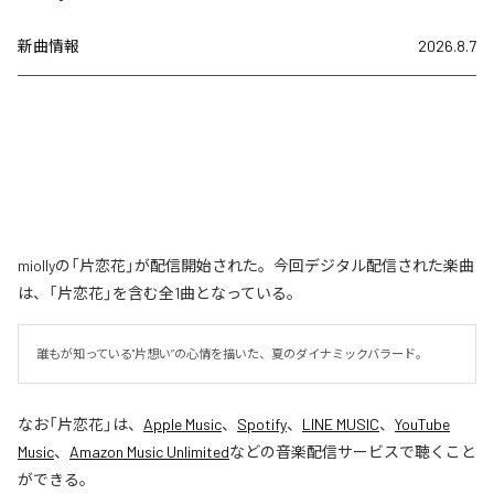
新曲情報
2026.8.7
miollyの「片恋花」が配信開始された。今回デジタル配信された楽曲
は、「片恋花」を含む全1曲となっている。
誰もが知っている"片想い”の心情を描いた、夏のダイナミックバラード。
なお「
片恋花
」は、
Apple Music
、
Spotify
、
LINE MUSIC
、
YouTube
Music
、
Amazon Music Unlimited
などの音楽配信サービスで聴くこと
ができる。