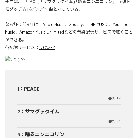
楽曲は、「PEACE」「サマグッタイム」「踊るニンニコリン」「Hey!!ト
モダッチ☆」を含む全4曲となっている。
なお「
NIC♡RY
」は、
Apple Music
、
Spotify
、
LINE MUSIC
、
YouTube
Music
、
Amazon Music Unlimited
などの音楽配信サービスで聴くこと
ができる。
各配信サービス：
NIC♡RY
1
：
PEACE
NIC♡RY
2
：
サマグッタイム
NIC♡RY
3
：
踊るニンニコリン