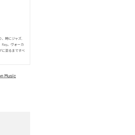
、時にジャズ,
Ray。ヴォーカ
グに至るまですべ
n Music