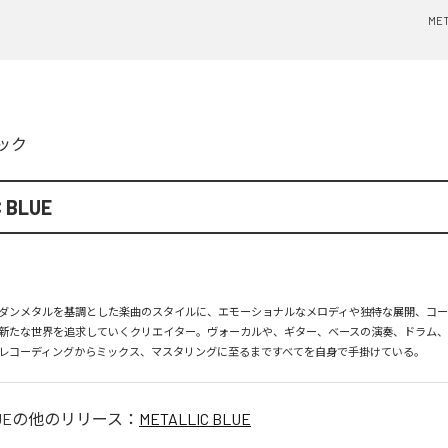
MET
ック
 BLUE
ダンメタルを基調とした楽曲のスタイルに、エモーショナルなメロディや独特な展開、コ
新たな世界を追求していくクリエイター。ヴォーカルや、ギター、ベースの演奏、ドラム
レコーディングからミックス、マスタリングに至るまですべてを自身で手掛けている。
UE
の他のリリース：
METALLIC BLUE