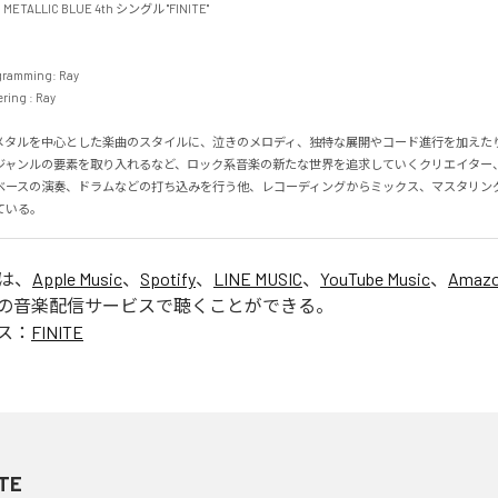
TALLIC BLUE 4th シングル "FINITE" 

gramming: Ray 

ng : Ray 

メタルを中心とした楽曲のスタイルに、泣きのメロディ、独特な展開やコード進行を加えたり
ジャンルの要素を取り入れるなど、ロック系音楽の新たな世界を追求していくクリエイター、
ベースの演奏、ドラムなどの打ち込みを行う他、レコーディングからミックス、マスタリン
ている。
」は、
Apple Music
、
Spotify
、
LINE MUSIC
、
YouTube Music
、
Amazo
の音楽配信サービスで聴くことができる。
ス：
FINITE
ITE