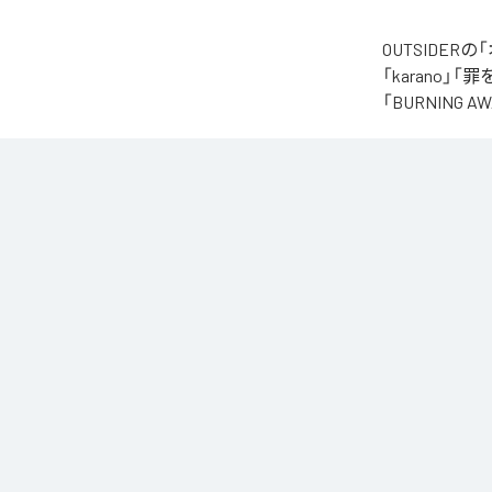
OUTSIDE
「karano」「
「BURNING
なお「
オクル
Music Unlimite
各配信サービ
1
：
kar
2
：
罪