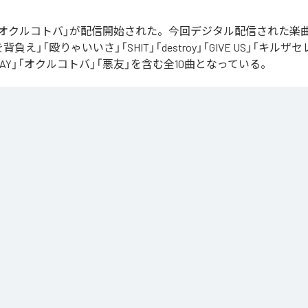
Rの「オクルコトバ」が配信開始された。今回デジタル配信された楽
罪を背負え」「殴りゃいいさ」「SHIT」「destroy」「GIVE US」「キルザ
 AWAY」「オクルコトバ」「悪友」を含む全10曲となっている。
コトバ
」は、
Apple Music
、
Spotify
、
LINE MUSIC
、
YouTube Music
d
などの音楽配信サービスで聴くことができる。
ス：
オクルコトバ
ano
を背負え