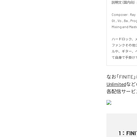
説明文（国内向） : ME
Composer : Ray 

Gt., Vo., Ba., Pro
Mixing and Masteri
ハードロック、
ファンクその他
ルや、ギター、
て自身で手掛け
なお「
FINITE
Unlimited
など
各配信サービ
1
：
FIN