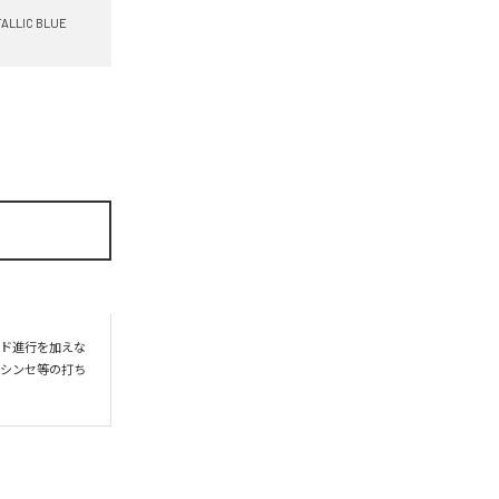
ALLIC BLUE
ード進行を加えな
、シンセ等の打ち