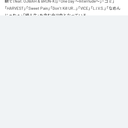
額で (feat. OJIBAH & BRON-K)」「One Day ～Interrlude～」「ゴミ」
「HARVEST」「Sweet Pain」「Don't Kill UR...」「VICE」「L.I.V.S.」「なめん
じゃねぇ」「続人生」を含む全13曲となっている。
自身が難病に罹患し、自分のこれまでの人生と未来を改めて考え直したタイ
ミングに「Life Is Very Short」をテーマに制作されたアルバム。タイトルの
「L.I.V.S.」はLife Is Very Shortの頭文字を取ったものである。今作は本来、
NORIKIYOが収監中にリリースされる予定だった作品であり、予定より早く出
所が叶った為、お蔵入りになりそうだったが聴きたいと言うファンの声に応
える形でリリースが決定したキャリア12枚目のアルバムとなってる。
なお「
L.I.V.S.
」は、
Apple Music
、
Spotify
、
LINE MUSIC
、
YouTube
Music
、
Amazon Music Unlimited
などの音楽配信サービスで聴くこと
ができる。
各配信サービス：
L.I.V.S.