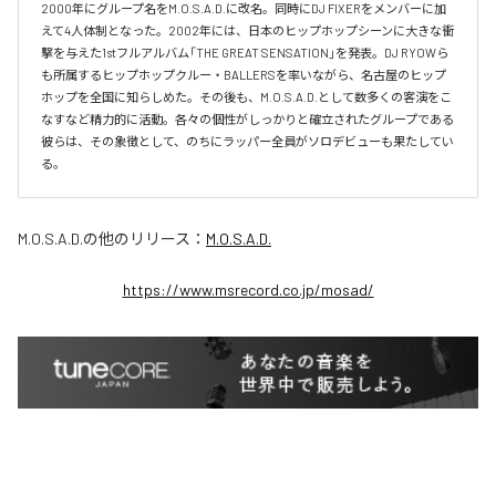
2000年にグループ名をM.O.S.A.D.に改名。同時にDJ FIXERをメンバーに加
えて4人体制となった。2002年には、日本のヒップホップシーンに大きな衝
撃を与えた1stフルアルバム「THE GREAT SENSATION」を発表。DJ RYOWら
も所属するヒップホップクルー・BALLERSを率いながら、名古屋のヒップ
ホップを全国に知らしめた。その後も、M.O.S.A.D.として数多くの客演をこ
なすなど精力的に活動。各々の個性がしっかりと確立されたグループである
彼らは、その象徴として、のちにラッパー全員がソロデビューも果たしてい
M.O.S.A.D.
の他のリリース：
M.O.S.A.D.
https://www.msrecord.co.jp/mosad/