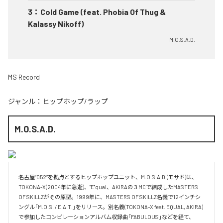
3
：
Cold Game (feat. Phobia Of Thug &
Kalassy Nikoff)
M.O.S.A.D.
MS Record
ジャンル：
ヒップホップ/ラップ
M.O.S.A.D.
名古屋“052”を拠点とするヒップホップユニット、M.O.S.A.D.(モサド)は、
TOKONA-X(2004年に急逝)、"E"qual、AKIRAの３MCで結成したMASTERS 
OF SKILLZがその原型。1999年に、MASTERS OF SKILLZ名義で12インチシ
ングル「M.O.S. / E.A.T.」をリリース。別名義(TOKONA-X feat. EQUAL, AKIRA)
で参加したコンピレーションアルバム収録曲「FABULOUS」などを経て、