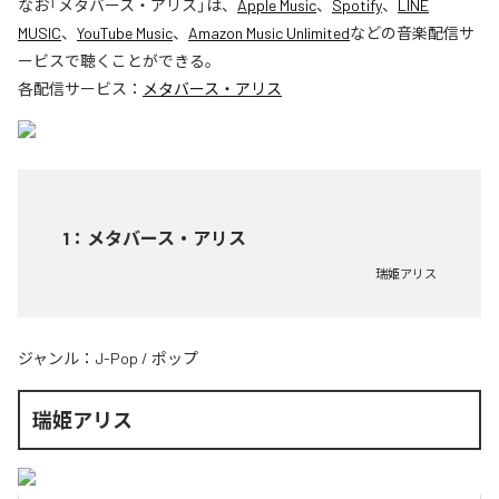
なお「
メタバース・アリス
」は、
Apple Music
、
Spotify
、
LINE
MUSIC
、
YouTube Music
、
Amazon Music Unlimited
などの音楽配信サ
ービスで聴くことができる。
各配信サービス：
メタバース・アリス
1
：
メタバース・アリス
瑞姫アリス
ジャンル：
J-Pop
/
ポップ
瑞姫アリス