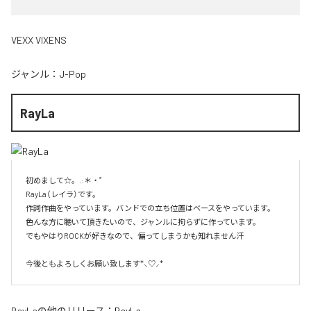
VEXX VIXENS
ジャンル：
J-Pop
RayLa
初めまして☆。.:＊・゜

RayLa（レイラ）です。

作詞作曲をやっています。バンドでの立ち位置はベースをやっています。

色んな方に聴いて頂きたいので、ジャンルに拘らずに作っています。

でもやはりROCKが好きなので、偏ってしまうかも知れません汗

今後ともよろしくお願い致します*⸜♡⸝*
RayLa
の他のリリース：
RayLa