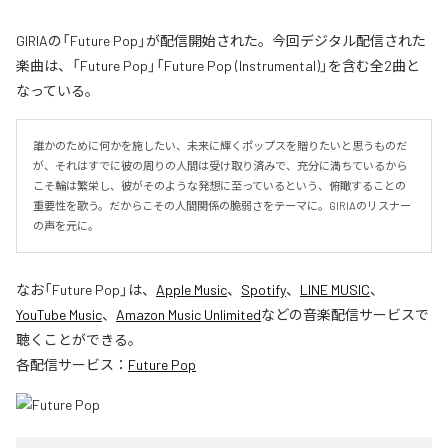
GIRIAの「Future Pop」が配信開始された。今回デジタル配信された
楽曲は、「Future Pop」「Future Pop (Instrumental)」を含む全2曲と
なっている。
誰かのために何かを施したい、未来に輝くポップスを贈りたいと思うものだ
が、それはすでに彼の周りの人間は受け取り済みで、充分に満ちているから
こそ輪は繁栄し、彼がそのような発想に至っているという、俯瞰することの
重要性を歌う。だからこその人間関係の脆弱さをテーマに。GIRIAのリスナー
の声を元に。
なお「
Future Pop
」は、
Apple Music
、
Spotify
、
LINE MUSIC
、
YouTube Music
、
Amazon Music Unlimited
などの音楽配信サービスで
聴くことができる。
各配信サービス：
Future Pop