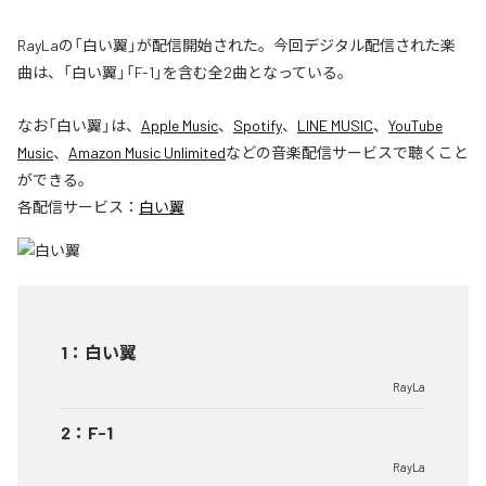
RayLaの「白い翼」が配信開始された。今回デジタル配信された楽
曲は、「白い翼」「F-1」を含む全2曲となっている。
なお「
白い翼
」は、
Apple Music
、
Spotify
、
LINE MUSIC
、
YouTube
Music
、
Amazon Music Unlimited
などの音楽配信サービスで聴くこと
ができる。
各配信サービス：
白い翼
1
：
白い翼
RayLa
2
：
F-1
RayLa