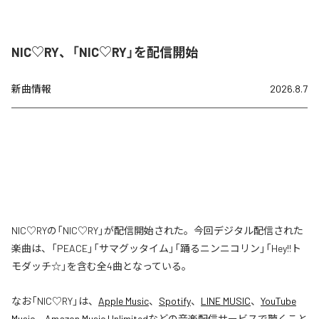
NIC♡RY、「NIC♡RY」を配信開始
新曲情報
2026.8.7
NIC♡RYの「NIC♡RY」が配信開始された。今回デジタル配信された
楽曲は、「PEACE」「サマグッタイム」「踊るニンニコリン」「Hey!!ト
モダッチ☆」を含む全4曲となっている。
なお「
NIC♡RY
」は、
Apple Music
、
Spotify
、
LINE MUSIC
、
YouTube
Music
、
Amazon Music Unlimited
などの音楽配信サービスで聴くこと