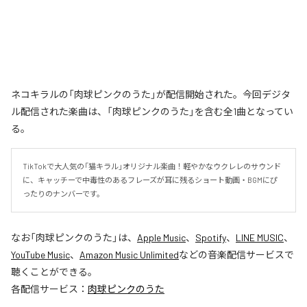
ネコキラルの「肉球ピンクのうた」が配信開始された。今回デジタ
ル配信された楽曲は、「肉球ピンクのうた」を含む全1曲となってい
る。
TikTokで大人気の「猫キラル」オリジナル楽曲！軽やかなウクレレのサウンド
に、キャッチーで中毒性のあるフレーズが耳に残るショート動画・BGMにぴ
ったりのナンバーです。
なお「
肉球ピンクのうた
」は、
Apple Music
、
Spotify
、
LINE MUSIC
、
YouTube Music
、
Amazon Music Unlimited
などの音楽配信サービスで
聴くことができる。
各配信サービス：
肉球ピンクのうた