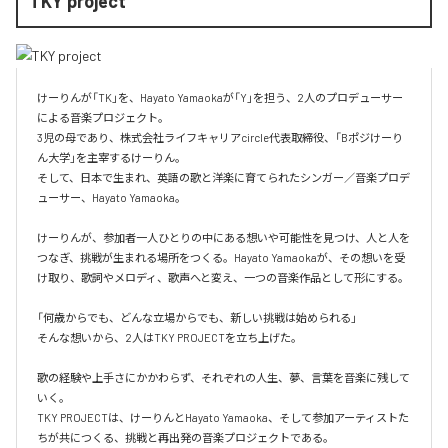
TKY project
けーりんが「TK」を、Hayato Yamaokaが「Y」を担う、2人のプロデューサー
による音楽プロジェクト。

3児の母であり、株式会社ライフキャリアcircle代表取締役、「Bポジけーり
ん大学」を主宰するけーりん。

そして、日本で生まれ、英語の歌と洋楽に育てられたシンガー／音楽プロデ
ューサー、Hayato Yamaoka。

けーりんが、参加者一人ひとりの中にある想いや可能性を見つけ、人と人を
つなぎ、挑戦が生まれる場所をつくる。Hayato Yamaokaが、その想いを受
け取り、歌詞やメロディ、歌声へと変え、一つの音楽作品として形にする。

「何歳からでも、どんな立場からでも、新しい挑戦は始められる」

そんな想いから、2人はTKY PROJECTを立ち上げた。

歌の経験や上手さにかかわらず、それぞれの人生、夢、言葉を音楽に残して
いく。

TKY PROJECTは、けーりんとHayato Yamaoka、そして参加アーティストた
ちが共につくる、挑戦と再出発の音楽プロジェクトである。