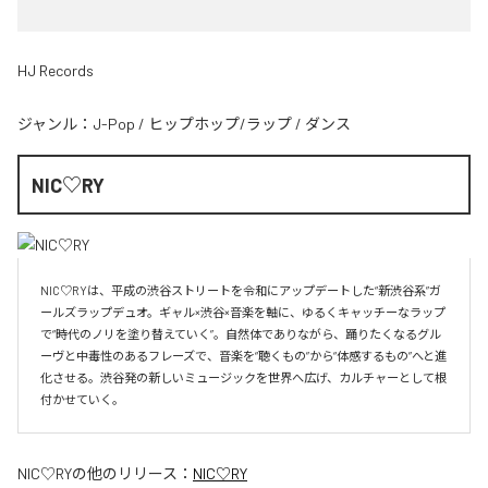
HJ Records
ジャンル：
J-Pop
/
ヒップホップ/ラップ
/
ダンス
NIC♡RY
NIC♡RYは、平成の渋谷ストリートを令和にアップデートした“新渋谷系”ガ
ールズラップデュオ。ギャル×渋谷×音楽を軸に、ゆるくキャッチーなラップ
で“時代のノリを塗り替えていく”。自然体でありながら、踊りたくなるグル
ーヴと中毒性のあるフレーズで、音楽を“聴くもの”から“体感するもの”へと進
化させる。渋谷発の新しいミュージックを世界へ広げ、カルチャーとして根
付かせていく。
NIC♡RY
の他のリリース：
NIC♡RY