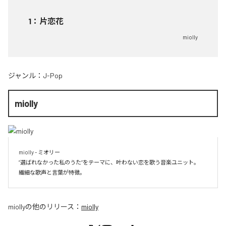
1
：
片恋花
miolly
ジャンル：
J-Pop
miolly
miolly - ミオリー

”選ばれなかった私のうた”をテーマに、叶わない恋を歌う音楽ユニット。

miolly
の他のリリース：
miolly