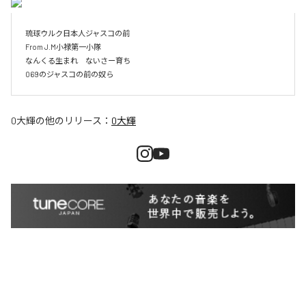
琉球ウルク日本人ジャスコの前

From J.M小禄第一小隊

なんくる生まれ　ないさー育ち

0大輝
の他のリリース：
0大輝