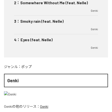
2
：
Somewhere Without Me (feat. Nelle)
Genki
3
：
Smoky rain (feat. Nelle)
Genki
4
：
Eyes (feat. Nelle)
Genki
ジャンル：
ポップ
Genki
Genki
の他のリリース：
Genki