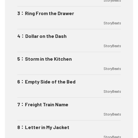
StoryBeats
3
：
Ring From the Drawer
StoryBeats
4
：
Dollar on the Dash
StoryBeats
5
：
Storm in the Kitchen
StoryBeats
6
：
Empty Side of the Bed
StoryBeats
7
：
Freight Train Name
StoryBeats
8
：
Letter in My Jacket
StoryBeats