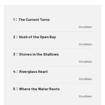
1
：
The Current Turns
StoryBeats
2
：
Hush of the Open Bay
StoryBeats
3
：
Stones in the Shallows
StoryBeats
4
：
Riverglass Heart
StoryBeats
5
：
Where the Water Rests
StoryBeats