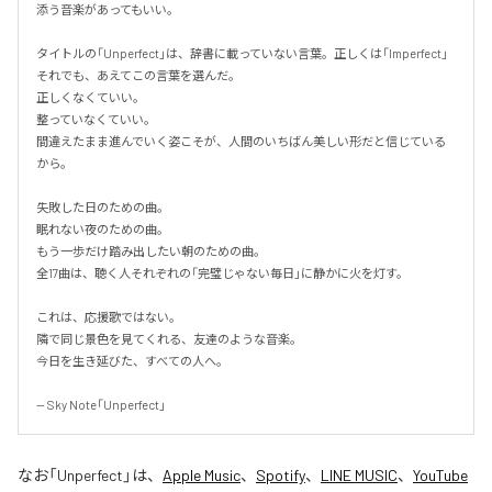
添う音楽があってもいい。

タイトルの「Unperfect」は、辞書に載っていない言葉。正しくは「Imperfect」
それでも、あえてこの言葉を選んだ。

正しくなくていい。

整っていなくていい。

間違えたまま進んでいく姿こそが、人間のいちばん美しい形だと信じている
から。

失敗した日のための曲。

眠れない夜のための曲。

もう一歩だけ踏み出したい朝のための曲。

全17曲は、聴く人それぞれの「完璧じゃない毎日」に静かに火を灯す。

これは、応援歌ではない。

隣で同じ景色を見てくれる、友達のような音楽。

今日を生き延びた、すべての人へ。

-- Sky Note「Unperfect」
なお「
Unperfect
」は、
Apple Music
、
Spotify
、
LINE MUSIC
、
YouTube