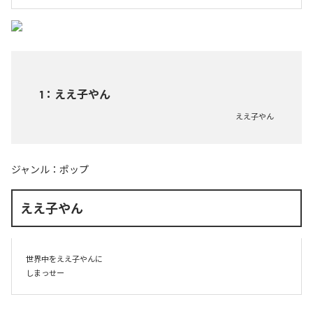
1
：
ええ子やん
ええ子やん
ジャンル：
ポップ
ええ子やん
世界中をええ子やんに

しまっせー