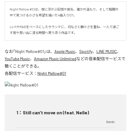
Night Mellow #01は、夜に浮かぶ記憶や喪失、誰かの温もり、そして暗闇の
中で見つける小さな希望を描いた4曲入りEP。

Lo-fiやR&Bをベースにしたサウンドに、切なさと静けさを重ね、一人で過ご
す夜や思い出に浸る時間へ寄り添う作品です。
なお「
Night Mellow#01
」は、
Apple Music
、
Spotify
、
LINE MUSIC
、
YouTube Music
、
Amazon Music Unlimited
などの音楽配信サービスで
聴くことができる。
各配信サービス：
Night Mellow#01
1
：
Still can't move on (feat. Nelle)
Genki