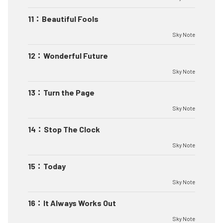
11
：
Beautiful Fools
Sky Note
12
：
Wonderful Future
Sky Note
13
：
Turn the Page
Sky Note
14
：
Stop The Clock
Sky Note
15
：
Today
Sky Note
16
：
It Always Works Out
Sky Note