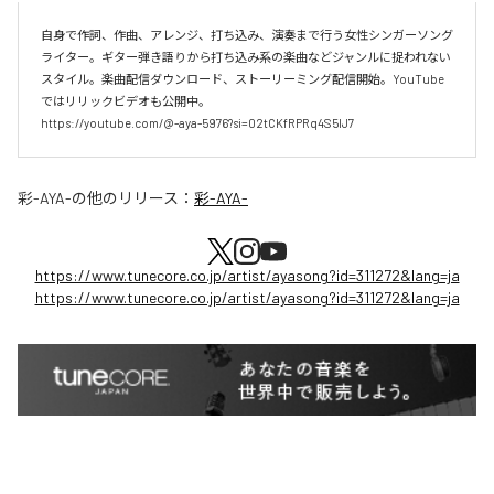
自身で作詞、作曲、アレンジ、打ち込み、演奏まで行う女性シンガーソング
ライター。ギター弾き語りから打ち込み系の楽曲などジャンルに捉われない
スタイル。楽曲配信ダウンロード、ストーリーミング配信開始。YouTube
ではリリックビデオも公開中。

https://youtube.com/@-aya-5976?si=02tCKfRPRq4S5lJ7
彩-AYA-
の他のリリース：
彩-AYA-
https://www.tunecore.co.jp/artist/ayasong?id=311272&lang=ja
https://www.tunecore.co.jp/artist/ayasong?id=311272&lang=ja