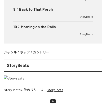
9
：
Back to That Porch
StoryBeats
10
：
Morning on the Rails
StoryBeats
ジャンル：
ポップ
/
カントリー
StoryBeats
StoryBeats
の他のリリース：
StoryBeats