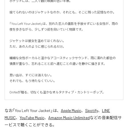
ポケットには、二人で観た映画の古い半券。

捨てられないのはジャケットなのか、それとも、そこに残った記憶なのか。

「You Left Your Jacket」は、別れた恋人の面影を手放せずにいる女性が、雨の
夜を歩きながら、少しずつ前を向いていく物語です。

ジャケットは彼女を温めてはくれない。

ただ、あの人のように感じられるだけ。

繊細な女性ボーカルと温かなアコースティックサウンド、雨に濡れた都会の
情景が重なり、忘れることと前へ進むことの違いを静かに描きます。

思い出は、すぐには消えない。

それでも、もう待たなくていい。

OnNeが贈る、切なくも温かなオルタナティブ・カントリーポップ。
なお「
You Left Your Jacket
」は、
Apple Music
、
Spotify
、
LINE
MUSIC
、
YouTube Music
、
Amazon Music Unlimited
などの音楽配信サ
ービスで聴くことができる。