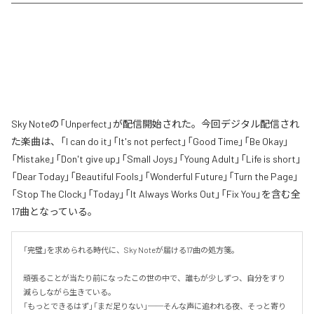
Sky Noteの「Unperfect」が配信開始された。今回デジタル配信され
た楽曲は、「I can do it」「It's not perfect」「Good Time」「Be Okay」
「Mistake」「Don't give up」「Small Joys」「Young Adult」「Life is short」
「Dear Today」「Beautiful Fools」「Wonderful Future」「Turn the Page」
「Stop The Clock」「Today」「It Always Works Out」「Fix You」を含む全
17曲となっている。
「完璧」を求められる時代に、Sky Noteが届ける17曲の処方箋。

頑張ることが当たり前になったこの世の中で、誰もが少しずつ、自分をすり
減らしながら生きている。

「もっとできるはず」「まだ足りない」──そんな声に追われる夜、そっと寄り