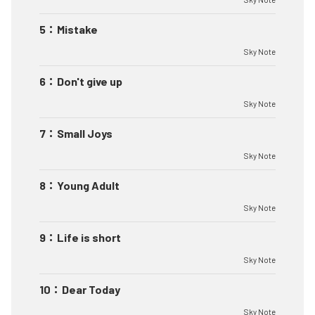
5
：
Mistake
Sky Note
6
：
Don't give up
Sky Note
7
：
Small Joys
Sky Note
8
：
Young Adult
Sky Note
9
：
Life is short
Sky Note
10
：
Dear Today
Sky Note