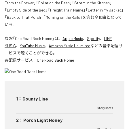
From the Drawer」「Dollar on the Dash」「Storm in the Kitchen」
「Empty Side of the Bed」「Freight Train Name」「Letter in My Jacket」
「Back to That Porch」「Morning on the Rails」を含む全10曲となって
いる。
なお「
One Road Back Home
」は、
Apple Music
、
Spotify
、
LINE
MUSIC
、
YouTube Music
、
Amazon Music Unlimited
などの音楽配信サ
ービスで聴くことができる。
各配信サービス：
One Road Back Home
1
：
County Line
StoryBeats
2
：
Porch Light Honey