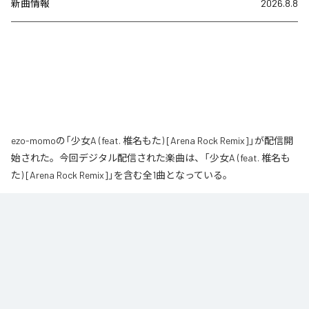
新曲情報
2026.8.8
ezo-momoの「少女A (feat. 椎名もた) [Arena Rock Remix]」が配信開
始された。今回デジタル配信された楽曲は、「少女A (feat. 椎名も
た) [Arena Rock Remix]」を含む全1曲となっている。
椎名もた「少女A」を、壮大なアリーナロックへ再構築した 「Arena Rock 
Remix」。

繊細で静かな歌い出しから、幾重にも重なるギター、力強いベースとライブ
ドラム、感情的なキーボードが一気に広がる爆発的なサビへ。

心音や一瞬の静寂、観客の手拍子とシンガロングを交えながら、原曲に宿る