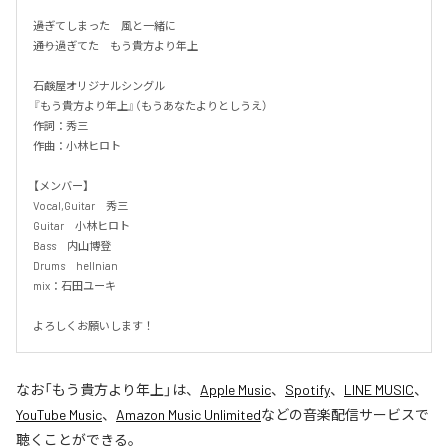
――過ぎてしまった　風と一緒に

――通り過ぎてた　もう貴方より年上

石鹸屋オリジナルシングル

『もう貴方より年上』（もうあなたよりとしうえ）

作詞：秀三

作曲：小林ヒロト

【メンバー】

Vocal,Guitar　秀三

Guitar　小林ヒロト

Bass　内山博登

Drums　hellnian

mix：石田ユーキ

よろしくお願いします！
なお「
もう貴方より年上
」は、
Apple Music
、
Spotify
、
LINE MUSIC
、
YouTube Music
、
Amazon Music Unlimited
などの音楽配信サービスで
聴くことができる。