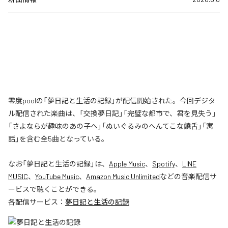
零度poolの「夢日記と生活の記録」が配信開始された。今回デジタ
ル配信された楽曲は、「交換夢日記」「完璧な都市で、君を見失う」
「さよならが趣味のあの子へ」「ぬいぐるみのへんてこな饒舌」「寓
話」を含む全5曲となっている。
なお「
夢日記と生活の記録
」は、
Apple Music
、
Spotify
、
LINE
MUSIC
、
YouTube Music
、
Amazon Music Unlimited
などの音楽配信サ
ービスで聴くことができる。
各配信サービス：
夢日記と生活の記録