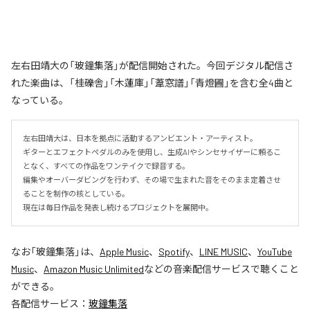
左右田靖大の「玻鐘集落」が配信開始された。今回デジタル配信さ
れた楽曲は、「桂礫舎」「木蓮庫」「葦窓譜」「青燈圃」を含む全4曲と
なっている。
左右田靖大は、日本を拠点に活動するアンビエント・アーティスト。

ギターとエフェクトペダルのみを使用し、生成AIやシンセサイザーに頼るこ
となく、すべての作品をワンテイクで録音する。

編集やオーバーダビングを行わず、その場で生まれた音をそのまま定着させ
ることを制作の核としている。

現在は毎日作品を発表し続けるプロジェクトを展開中。
なお「
玻鐘集落
」は、
Apple Music
、
Spotify
、
LINE MUSIC
、
YouTube
Music
、
Amazon Music Unlimited
などの音楽配信サービスで聴くこと
ができる。
各配信サービス：
玻鐘集落