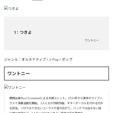
1
：
つきよ
ワントニー
ジャンル：
オルタナティブ
/
J-Pop
/
ポップ
ワントニー
関西出身のjunとzawawaによる夫婦ユニット。2024年から東京のライブハ
ウスで演奏活動を開始。 2人ともが作詞作曲、ギターボーカルを代わる代わ
る担当。ソロではできないコーラスや音の広がり、バンドでは出せない抜