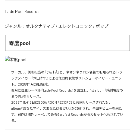
Lade Pool Records
ジャンル：
オルタナティブ
/
エレクトロニック
/
ポップ
零度pool
ボーカル、美術担当の『Ç‰∮Å』と、ネオンネウロン名義でも知られるトラ
ックメイカー『木田昨年』による無政府状態ポストシューゲイザー・ユニッ
ト。2025年1月26日結成。

翌月に自主レーベル『Lade Pool Records』を設立し、1st album『絶対零度の
夏の骨』をリリース。

2025年11月12日にSODA ROOM RECORDSと共同リリースされた3rd 
album『あなたマイナスあなたはせかい』がCD化され、全国デビューを果た
す。同作は海外レーベルであるGerpfast Recordsからカセット化もされてい
る。