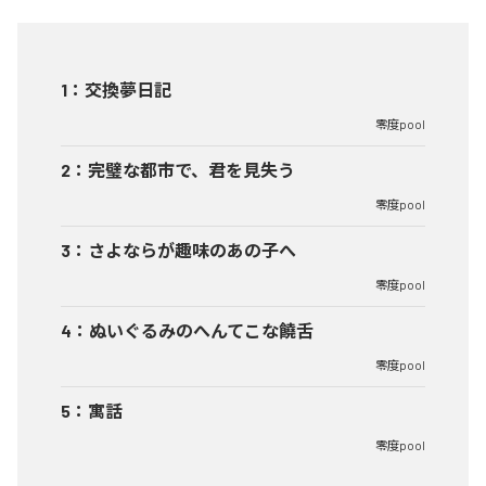
1
：
交換夢日記
零度pool
2
：
完璧な都市で、君を見失う
零度pool
3
：
さよならが趣味のあの子へ
零度pool
4
：
ぬいぐるみのへんてこな饒舌
零度pool
5
：
寓話
零度pool