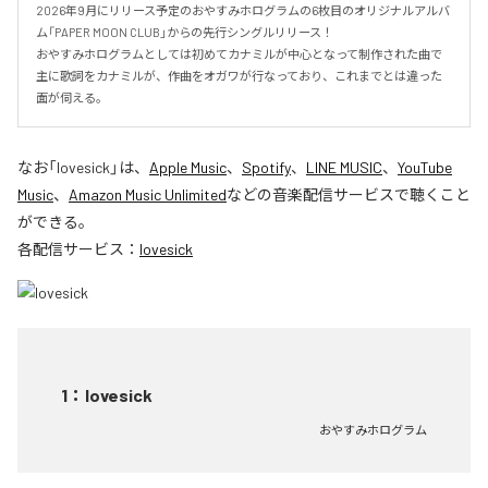
2026年9月にリリース予定のおやすみホログラムの6枚目のオリジナルアルバ
ム「PAPER MOON CLUB」からの先行シングルリリース！

おやすみホログラムとしては初めてカナミルが中心となって制作された曲で
主に歌詞をカナミルが、作曲をオガワが行なっており、これまでとは違った
面が伺える。
なお「
lovesick
」は、
Apple Music
、
Spotify
、
LINE MUSIC
、
YouTube
Music
、
Amazon Music Unlimited
などの音楽配信サービスで聴くこと
ができる。
各配信サービス：
lovesick
1
：
lovesick
おやすみホログラム