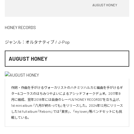
AUGUST HONEY
HONEY RECORDS
ジャンル：
オルタナティブ
/
J-Pop
AUGUST HONEY
作詞・作曲を手がけるヴォーカリストのハチミツハルカと編曲を手がけるギ
ター&コーラスのはちみつやよいによるアシッドフォークデュオ。2017年9
月に結成、翌年2018年には自身のレーベル”HONEY RECORDS"を立ち上げ、
1st mini album 『八月が終わっても』をリリースした。2024年12月にリリース
した1st full album『Reborn』では「東京」、「my lover」等バンドセットにも挑
戦している。