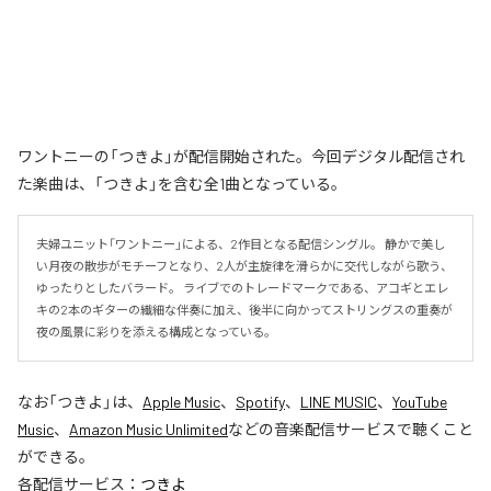
ワントニーの「つきよ」が配信開始された。今回デジタル配信され
た楽曲は、「つきよ」を含む全1曲となっている。
夫婦ユニット「ワントニー」による、2作目となる配信シングル。 静かで美し
い月夜の散歩がモチーフとなり、2人が主旋律を滑らかに交代しながら歌う、
ゆったりとしたバラード。 ライブでのトレードマークである、アコギとエレ
キの2本のギターの繊細な伴奏に加え、後半に向かってストリングスの重奏が
夜の風景に彩りを添える構成となっている。
なお「
つきよ
」は、
Apple Music
、
Spotify
、
LINE MUSIC
、
YouTube
Music
、
Amazon Music Unlimited
などの音楽配信サービスで聴くこと
ができる。
各配信サービス：
つきよ