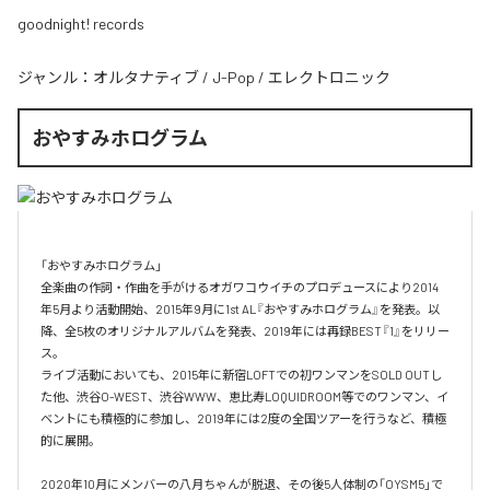
goodnight! records
ジャンル：
オルタナティブ
/
J-Pop
/
エレクトロニック
おやすみホログラム
「おやすみホログラム」

全楽曲の作詞・作曲を⼿がけるオガワコウイチのプロデュースにより2014
年5⽉より活動開始、2015年9⽉に1st AL『おやすみホログラム』を発表。以
降、全5枚のオリジナルアルバムを発表、2019年には再録BEST『1』をリリー
ス。

ライブ活動においても、2015年に新宿LOFTでの初ワンマンをSOLD OUTし
た他、渋⾕O-WEST、渋⾕WWW、恵⽐寿LOQUIDROOM等でのワンマン、イ
ベントにも積極的に参加し、2019年には2度の全国ツアーを⾏うなど、積極
的に展開。

2020年10月にメンバーの八月ちゃんが脱退、その後5人体制の「OYSM5」で