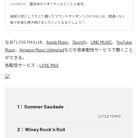
いSONYと、盤自体のクオリティもとことん追求。 

結成30年にしてたどり着いたマウントザイオン「LOVE MAX」は、間違いなく
数十年後も輝き続けるレガシィとなるでしょう♡
なお「
LOVE MAX
」は、
Apple Music
、
Spotify
、
LINE MUSIC
、
YouTube
Music
、
Amazon Music Unlimited
などの音楽配信サービスで聴くこと
ができる。
各配信サービス：
LOVE MAX
1
：
Summer Saudade
LITTLE TEMPO
2
：
Winey Rock'n Roll