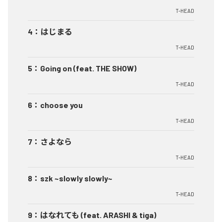
T-HEAD
4
：
はじまる
T-HEAD
5
：
Going on (feat. THE SHOW)
T-HEAD
6
：
choose you
T-HEAD
7
：
さよなら
T-HEAD
8
：
szk ~slowly slowly~
T-HEAD
9
：
はなれても (feat. ARASHI & tiga)