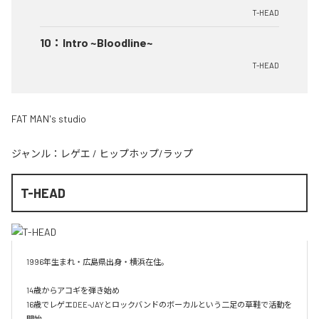
T-HEAD
10
：
Intro ~Bloodline~
T-HEAD
FAT MAN's studio
ジャンル：
レゲエ
/
ヒップホップ/ラップ
T-HEAD
1996年生まれ・広島県出身・横浜在住。

14歳からアコギを弾き始め

16歳でレゲエDEE-JAYとロックバンドのボーカルという二足の草鞋で活動を
開始。
