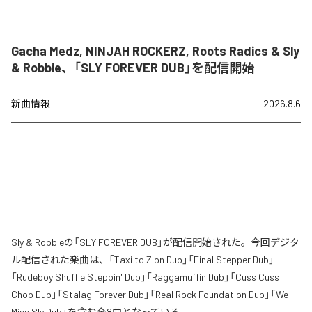
Gacha Medz, NINJAH ROCKERZ, Roots Radics & Sly
& Robbie、「SLY FOREVER DUB」を配信開始
新曲情報
2026.8.6
Sly & Robbieの「SLY FOREVER DUB」が配信開始された。今回デジタ
ル配信された楽曲は、「Taxi to Zion Dub」「Final Stepper Dub」
「Rudeboy Shuffle Steppin' Dub」「Raggamuffin Dub」「Cuss Cuss
Chop Dub」「Stalag Forever Dub」「Real Rock Foundation Dub」「We
Miss Sly Dub」を含む全8曲となっている。