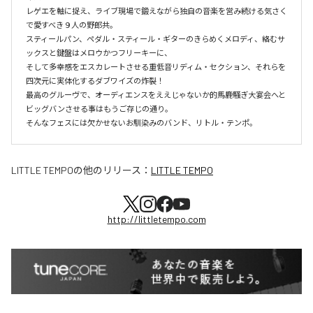
レゲエを軸に捉え、ライブ現場で鍛えながら独自の音楽を営み続ける気さく
で愛すべき９人の野郎共。

スティールパン、ペダル・スティール・ギターのきらめくメロディ、絡むサ
ックスと鍵盤はメロウかつフリーキーに、

そして多幸感をエスカレートさせる重低音リディム・セクション、それらを
四次元に実体化するダブワイズの炸裂！

最高のグルーヴで、オーディエンスをええじゃないか的馬鹿騒ぎ大宴会へと
ビッグバンさせる事はもうご存じの通り。

そんなフェスには欠かせないお馴染みのバンド、リトル・テンポ。
LITTLE TEMPO
の他のリリース：
LITTLE TEMPO
http://littletempo.com