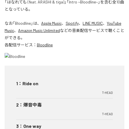
「はなれても (feat. ARASHI & tiga)」「Intro ~Bloodline~」を含む全10曲
となっている。
なお「
Bloodline
」は、
Apple Music
、
Spotify
、
LINE MUSIC
、
YouTube
Music
、
Amazon Music Unlimited
などの音楽配信サービスで聴くこと
ができる。
各配信サービス：
Bloodline
1
：
Ride on
T-HEAD
2
：
爆音中毒
T-HEAD
3
：
One way