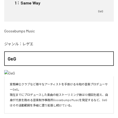
1
：
Same Way
GeG
Goosebumps Music
ジャンル：
レゲエ
GeG
変態紳士クラブなど様々なアーティストを手掛ける令和の音楽プロデューサ
ーGeG。

現在までにプロデュースした楽曲の総ストーリミング数は10億回を超え、自
身が代表を務める音楽制作事務所Goosebumps Musicを発足するなど、GeG
はその活動範囲を多岐に渡り拡張し続けている。