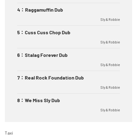
4
：
Raggamuffin Dub
Sly & Robbie
5
：
Cuss Cuss Chop Dub
Sly & Robbie
6
：
Stalag Forever Dub
Sly & Robbie
7
：
Real Rock Foundation Dub
Sly & Robbie
8
：
We Miss Sly Dub
Sly & Robbie
Taxi