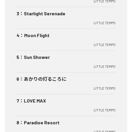
LITTLE TEMPO
3
：
Starlight Serenade
LITTLE TEMPO
4
：
Moon Flight
LITTLE TEMPO
5
：
Sun Shower
LITTLE TEMPO
6
：
あかりの灯るころに
LITTLE TEMPO
7
：
LOVE MAX
LITTLE TEMPO
8
：
Paradise Resort
LITTLE TEMPO