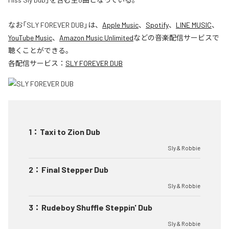
なお「
SLY FOREVER DUB
」は、
Apple Music
、
Spotify
、
LINE MUSIC
、
YouTube Music
、
Amazon Music Unlimited
などの音楽配信サービスで
聴くことができる。
各配信サービス：
SLY FOREVER DUB
1
：
Taxi to Zion Dub
Sly & Robbie
2
：
Final Stepper Dub
Sly & Robbie
3
：
Rudeboy Shuffle Steppin' Dub
Sly & Robbie