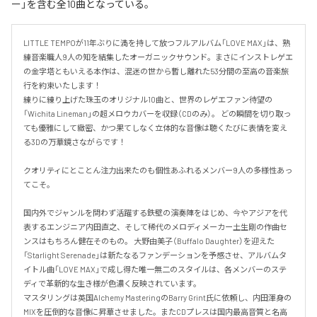
ー」を含む全10曲となっている。
LITTLE TEMPOが11年ぶりに満を持して放つフルアルバム「LOVE MAX」は、熟
練音楽職人9人の知を結集したオーガニックサウンド。まさにインストレゲエ
の金字塔ともいえる本作は、混迷の世から暫し離れた53分間の至高の音楽旅
行を約束いたします！

練りに練り上げた珠玉のオリジナル10曲と、世界のレゲエファン待望の
「Wichita Lineman」の超メロウカバーを収録（CDのみ）。 どの瞬間を切り取っ
ても優雅にして緻密、かつ果てしなく立体的な音像は聴くたびに表情を変え
る3Dの万華鏡さながらです！  

クオリティにとことん注力出来たのも個性あふれるメンバー9人の多様性あっ
てこそ。 

国内外でジャンルを問わず活躍する鉄壁の演奏陣をはじめ、今やアジアを代
表するエンジニア内田直之、そして稀代のメロディメーカー土生剛の作曲セ
ンスはもちろん健在そのもの。 大野由美子（Buffalo Daughter）を迎えた
「Starlight Serenade」は新たなるファンデーションを予感させ、アルバムタ
イトル曲「LOVE MAX」で成し得た唯一無二のスタイルは、各メンバーのステ
ディで革新的な生き様が色濃く反映されています。  

マスタリングは英国Alchemy MasteringのBarry Grint氏に依頼し、内田渾身の
MIXを圧倒的な音像に昇華させました。またCDプレスは国内最高音質と名高