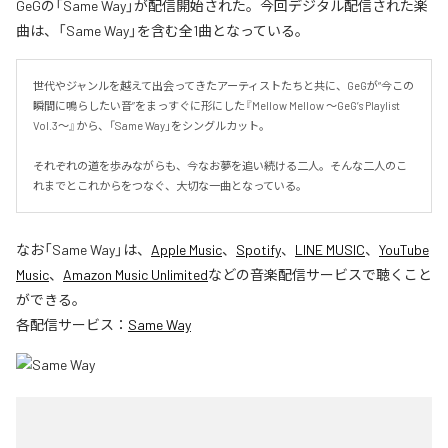
GeGの「Same Way」が配信開始された。今回デジタル配信された楽
曲は、「Same Way」を含む全1曲となっている。
世代やジャンルを越えて出会ってきたアーティストたちと共に、GeGが“今この
瞬間に鳴らしたい音”をまっすぐに形にした『Mellow Mellow ～GeG’s Playlist 
Vol.3～』から、「Same Way」をシングルカット。

それぞれの道を歩みながらも、今なお夢を追い続ける二人。そんな二人のこ
れまでとこれからをつなぐ、大切な一曲となっている。
なお「
Same Way
」は、
Apple Music
、
Spotify
、
LINE MUSIC
、
YouTube
Music
、
Amazon Music Unlimited
などの音楽配信サービスで聴くこと
ができる。
各配信サービス：
Same Way