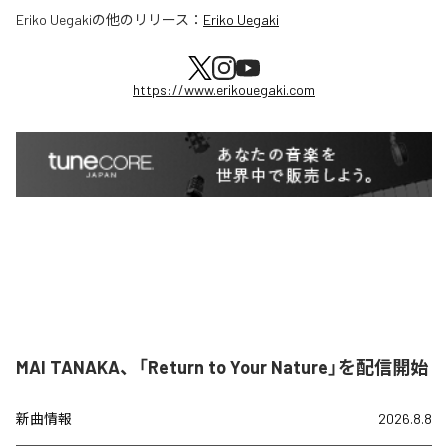
Eriko Uegaki
の他のリリース：
Eriko Uegaki
https://www.erikouegaki.com
MAI TANAKA、「Return to Your Nature」を配信開始
新曲情報
2026.8.8