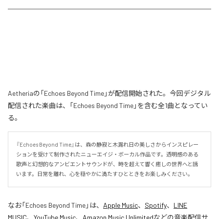
Aetheriaの「Echoes Beyond Time」が配信開始された。今回デジタル
配信された楽曲は、「Echoes Beyond Time」を含む全1曲となってい
る。
『Echoes Beyond Time』は、森の静寂と木漏れ日の美しさからインスピレー
ションを受けて制作されたニューエイジ・ボーカル作品です。透明感のある
歌声と幻想的なアンビエントサウンドが、時を超えて響く癒しの世界へと誘
います。日常を離れ、心を穏やかに満たすひとときをお楽しみください。
なお「
Echoes Beyond Time
」は、
Apple Music
、
Spotify
、
LINE
MUSIC
、
YouTube Music
、
Amazon Music Unlimited
などの音楽配信サ