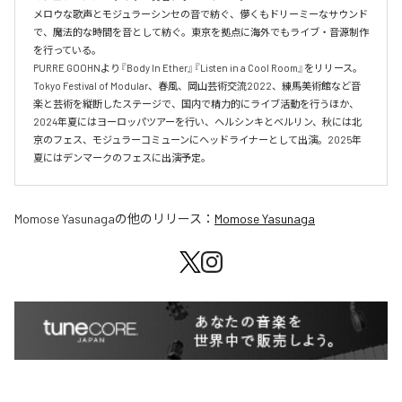
メロウな歌声とモジュラーシンセの音で紡ぐ、儚くもドリーミーなサウンド
で、魔法的な時間を音として紡ぐ。東京を拠点に海外でもライブ・音源制作
を行っている。

PURRE GOOHNより『Body In Ether』『Listen in a Cool Room』をリリース。
Tokyo Festival of Modular、春風、岡山芸術交流2022、練馬美術館など音
楽と芸術を縦断したステージで、国内で精力的にライブ活動を行うほか、
2024年夏にはヨーロッパツアーを行い、ヘルシンキとベルリン、秋には北
京のフェス、モジュラーコミューンにヘッドライナーとして出演。2025年
夏にはデンマークのフェスに出演予定。
Momose Yasunaga
の他のリリース：
Momose Yasunaga