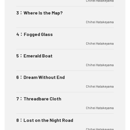
Chihei Hatakeyama
3
：
Where Is the Map?
Chihei Hatakeyama
4
：
Fogged Glass
Chihei Hatakeyama
5
：
Emerald Boat
Chihei Hatakeyama
6
：
Dream Without End
Chihei Hatakeyama
7
：
Threadbare Cloth
Chihei Hatakeyama
8
：
Lost on the Night Road
Chihei Hatakeyama