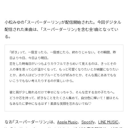
小松みゆの「スーパーダーリン」が配信開始された。今回デジタル
配信された楽曲は、「スーパーダーリン」を含む全1曲となってい
る。
「好き」って、一度言ったら、一度感じたら、終わりじゃない。その瞬間、昨
日より今日、今日より明日。

恋をした時毎日がいつもよりカラフルできらめいて見えるのは、きっとその
人の事を思って心が温かくなって、もっと可愛くなりたいとか綺麗になりたい
とか、あの人はピンクかブルーどちらが好みかとか、そんな風にああでもな
いこうでもない考えたりするのが楽しいから。

彼と肩が少し触れるだけで幸せになっちゃう、そんな恋する女の子たちへ。
どうか芯を持って、好きなことをたくさん集めて、自分色に輝いて！彼はそん
なあなたに夢中になるはず！素直な笑顔を忘れないでね♡
なお「
スーパーダーリン
」は、
Apple Music
、
Spotify
、
LINE MUSIC
、