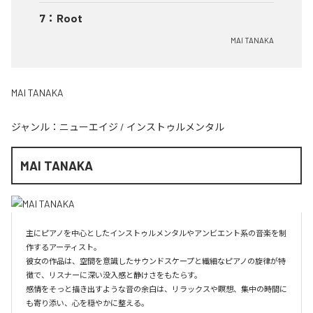
7
：
Root
MAI TANAKA
MAI TANAKA
ジャンル：
ニューエイジ
/
インストゥルメンタル
MAI TANAKA
主にピアノを中心としたインストゥルメンタルやアンビエント系の音楽を制
作するアーティスト。

彼女の作品は、空間を意識したサウンドスケープと繊細なピアノの旋律が特
徴で、リスナーに深い没入感と静けさをもたらす。

感情をそっと描き出すような音の余白は、リラックスや瞑想、集中の時間に
も寄り添い、心を穏やかに整える。
