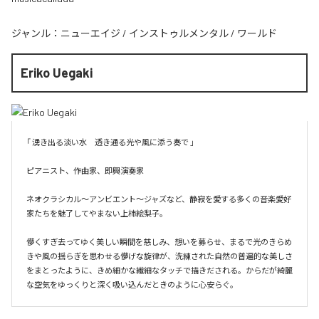
ジャンル：
ニューエイジ
/
インストゥルメンタル
/
ワールド
Eriko Uegaki
「 湧き出る淡い水　透き通る光や風に添う奏で 」

ピアニスト、作曲家、即興演奏家

ネオクラシカル〜アンビエント〜ジャズなど、静寂を愛する多くの音楽愛好
家たちを魅了してやまない上柿絵梨子。

儚くすぎ去ってゆく美しい瞬間を慈しみ、想いを募らせ、まるで光のきらめ
きや風の揺らぎを思わせる儚げな旋律が、洗練された自然の普遍的な美しさ
をまとったように、きめ細かな繊細なタッチで描きだされる。からだが綺麗