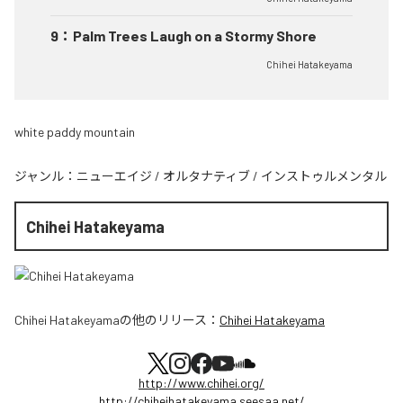
9
：
Palm Trees Laugh on a Stormy Shore
Chihei Hatakeyama
white paddy mountain
ジャンル：
ニューエイジ
/
オルタナティブ
/
インストゥルメンタル
Chihei Hatakeyama
Chihei Hatakeyama
の他のリリース：
Chihei Hatakeyama
http://www.chihei.org/
http://chiheihatakeyama.seesaa.net/