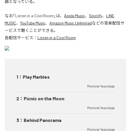
曲となっている。
なお「
Listen in a Cool Room
」は、
Apple Music
、
Spotify
、
LINE
MUSIC
、
YouTube Music
、
Amazon Music Unlimited
などの音楽配信サ
ービスで聴くことができる。
各配信サービス：
Listen in a Cool Room
1
：
Play Marbles
Momose Yasunaga
2
：
Picnic on the Moon
Momose Yasunaga
3
：
Behind Panorama
Momose Yasunaga