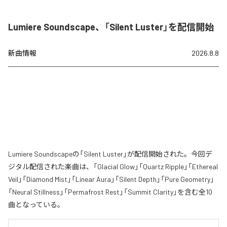
Lumiere Soundscape、「Silent Luster」を配信開始
新曲情報
2026.8.8
Lumiere Soundscapeの「Silent Luster」が配信開始された。今回デ
ジタル配信された楽曲は、「Glacial Glow」「Quartz Ripple」「Ethereal
Veil」「Diamond Mist」「Linear Aura」「Silent Depth」「Pure Geometry」
「Neural Stillness」「Permafrost Rest」「Summit Clarity」を含む全10
曲となっている。