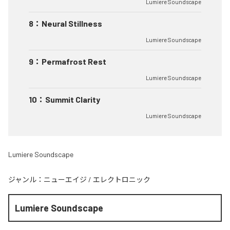
Lumiere Soundscape
8
：
Neural Stillness
Lumiere Soundscape
9
：
Permafrost Rest
Lumiere Soundscape
10
：
Summit Clarity
Lumiere Soundscape
Lumiere Soundscape
ジャンル：
ニューエイジ
/
エレクトロニック
Lumiere Soundscape