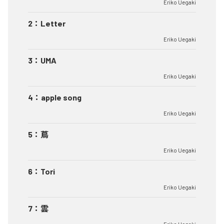
Eriko Uegaki
2
：
Letter
Eriko Uegaki
3
：
UMA
Eriko Uegaki
4
：
apple song
Eriko Uegaki
5
：
蔦
Eriko Uegaki
6
：
Tori
Eriko Uegaki
7
：
雲