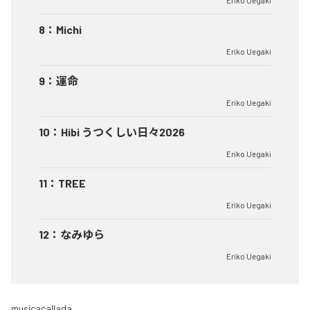
Eriko Uegaki
8
：
Michi
Eriko Uegaki
9
：
運命
Eriko Uegaki
10
：
Hibi うつくしい日々2026
Eriko Uegaki
11
：
TREE
Eriko Uegaki
12
：
なみゆら
Eriko Uegaki
musicacallada