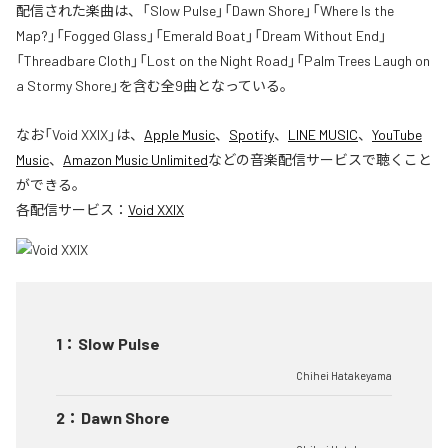
配信された楽曲は、「Slow Pulse」「Dawn Shore」「Where Is the
Map?」「Fogged Glass」「Emerald Boat」「Dream Without End」
「Threadbare Cloth」「Lost on the Night Road」「Palm Trees Laugh on
a Stormy Shore」を含む全9曲となっている。
なお「
Void XXIX
」は、
Apple Music
、
Spotify
、
LINE MUSIC
、
YouTube
Music
、
Amazon Music Unlimited
などの音楽配信サービスで聴くこと
ができる。
各配信サービス：
Void XXIX
1
：
Slow Pulse
Chihei Hatakeyama
2
：
Dawn Shore