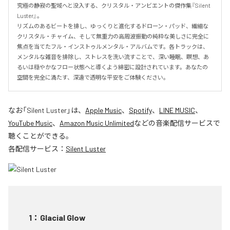
究極の静寂の聖域へと没入する、クリスタル・アンビエントの傑作集『Silent 
Luster』。

リズムのあるビートを排し、ゆっくりと進化するドローン・パッド、繊細な
クリスタル・チャイム、そして無重力の高周波振動の純粋な美しさに完全に
焦点を当てたフル・インストゥルメンタル・アルバムです。各トラックは、
メンタルな雑音を排除し、ストレスを洗い流すことで、深い睡眠、瞑想、あ
るいは穏やかなフロー状態へと導くよう綿密に設計されています。あなたの
空間を完全に満たす、深遠で透明な平安をご体験ください。
なお「
Silent Luster
」は、
Apple Music
、
Spotify
、
LINE MUSIC
、
YouTube Music
、
Amazon Music Unlimited
などの音楽配信サービスで
聴くことができる。
各配信サービス：
Silent Luster
1
：
Glacial Glow