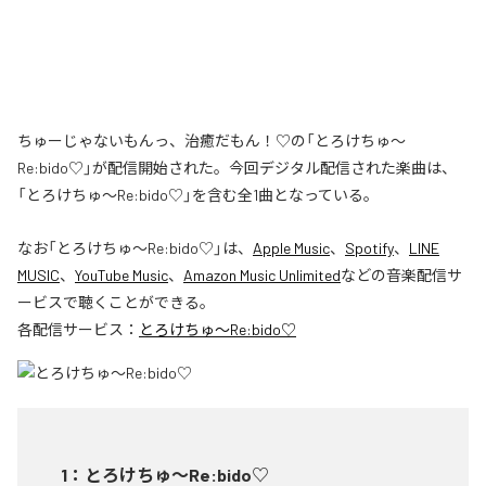
ちゅーじゃないもんっ、治癒だもん！♡の「とろけちゅ〜
Re:bido♡」が配信開始された。今回デジタル配信された楽曲は、
「とろけちゅ〜Re:bido♡」を含む全1曲となっている。
なお「
とろけちゅ〜Re:bido♡
」は、
Apple Music
、
Spotify
、
LINE
MUSIC
、
YouTube Music
、
Amazon Music Unlimited
などの音楽配信サ
ービスで聴くことができる。
各配信サービス：
とろけちゅ〜Re:bido♡
1
：
とろけちゅ〜Re:bido♡