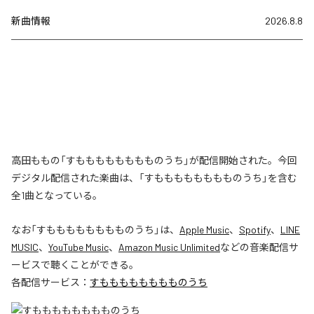
新曲情報
2026.8.8
高田ももの「すもももももももものうち」が配信開始された。今回
デジタル配信された楽曲は、「すもももももももものうち」を含む
全1曲となっている。
なお「
すもももももももものうち
」は、
Apple Music
、
Spotify
、
LINE
MUSIC
、
YouTube Music
、
Amazon Music Unlimited
などの音楽配信サ
ービスで聴くことができる。
各配信サービス：
すもももももももものうち