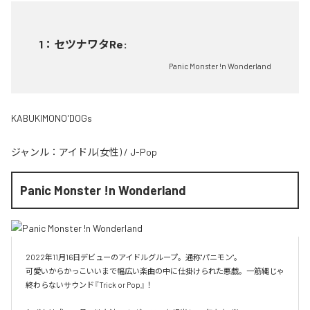
1
：
セツナワタRe:
Panic Monster !n Wonderland
KABUKIMONO'DOGs
ジャンル：
アイドル(女性)
/
J-Pop
Panic Monster !n Wonderland
2022年11月16日デビューのアイドルグループ。通称"パニモン"。

可愛いからかっこいいまで幅広い楽曲の中に仕掛けられた悪戯。一筋縄じゃ
終わらないサウンド『Trick or Pop』！
