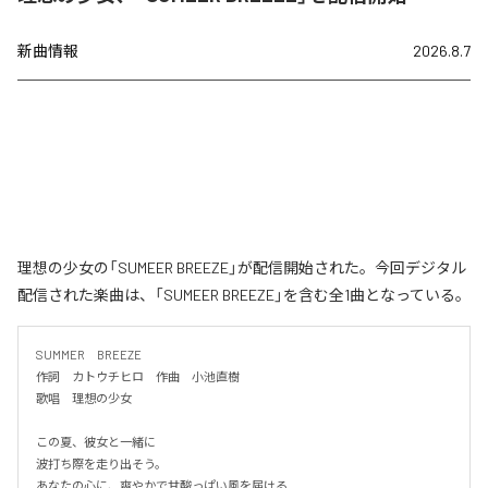
新曲情報
2026.8.7
理想の少女の「SUMEER BREEZE」が配信開始された。今回デジタル
配信された楽曲は、「SUMEER BREEZE」を含む全1曲となっている。
SUMMER　BREEZE

作詞　カトウチヒロ　作曲　小池直樹

歌唱　理想の少女

この夏、彼女と一緒に

波打ち際を走り出そう。

あなたの心に、爽やかで甘酸っぱい風を届ける
