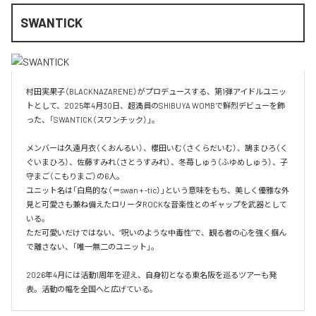
SWANTICK
村田実果子（BLACKNAZARENE）がプロデュースする、第1弾アイドルユニッ
トとして、2025年4月30日、超満員のSHIBUYA WOMBで鮮烈デビューを飾
った、「SWANTICK（スワンチック）」。

メンバーは久遠月衣（くおんるい）、櫻田いむ（さくらだいむ）、鵠まひろ（く
ぐいまひろ）、佐藤すみれ（さとうすみれ）、冬苺しゅう（ふゆめしゅう）、子
守まご（こもりまご）の6人。

ユニット名は「白鳥的な（＝swan + -tic）」という意味をもち、美しく優雅な外
見と可愛さも兼ね備えたロリータROCKな音楽性とのギャップを武器として
いる。

ただ可愛いだけではない、“呪いのような中毒性”で、観る者の心を強く掴ん
で離さない、「唯一無二のユニット」。

2026年4月には活動1周年を迎え、自身初となる東名阪を巡るツアーも発
表。活動の幅を全国へと広げている。