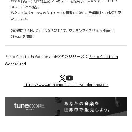
わずか結成５ヶ月で地上波TVレギュラーを担当し、1年たたずにSUMMER 
SONIC2023へ出演。

数々の人気バラエティのタイアップを担当するほか、音楽番組への出演も果
たしている。

2026年11月9日、Spotify O-EASTにて、ワンマンライブ『Scary Monster 
Circus』を開催！
Panic Monster !n Wonderland
の他のリリース：
Panic Monster !n
Wonderland
https://www.panicmonster-in-wonderland.com