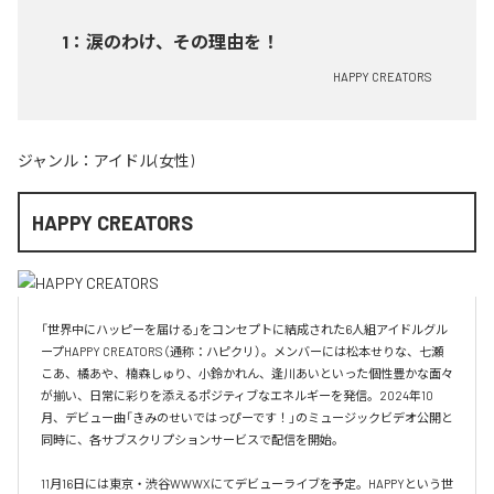
1
：
涙のわけ、その理由を！
HAPPY CREATORS
ジャンル：
アイドル(女性)
HAPPY CREATORS
「世界中にハッピーを届ける」をコンセプトに結成された6人組アイドルグル
ープHAPPY CREATORS（通称：ハピクリ）。メンバーには松本せりな、七瀬
こあ、橘あや、楠森しゅり、小鈴かれん、逢川あいといった個性豊かな面々
が揃い、日常に彩りを添えるポジティブなエネルギーを発信。2024年10
月、デビュー曲「きみのせいではっぴーです！」のミュージックビデオ公開と
同時に、各サブスクリプションサービスで配信を開始。

11月16日には東京・渋谷WWWXにてデビューライブを予定。HAPPYという世