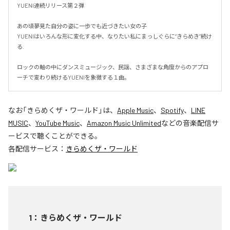
YUENI連続リリース第２弾

あの頃夢見た自分の姿に一歩でも近づきたい女の子

YUENIはいろんな形に変化する中、なりたい私にまっしぐらに”きらめき”続け
る.

ロックの軸の中にダンスミュージック、民謡、さまざまな角度からのアプロ
ーチで変わり続けるYUENIを象徴する１曲。
なお「
きらめくザ・ワールド
」は、
Apple Music
、
Spotify
、
LINE
MUSIC
、
YouTube Music
、
Amazon Music Unlimited
などの音楽配信サ
ービスで聴くことができる。
各配信サービス：
きらめくザ・ワールド
1
：
きらめくザ・ワールド