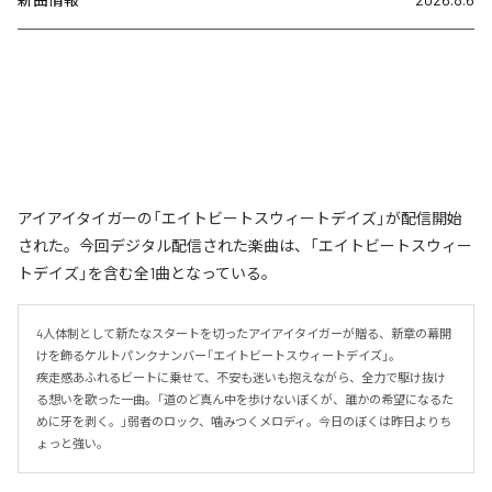
アイアイタイガーの「エイトビートスウィートデイズ」が配信開始
された。今回デジタル配信された楽曲は、「エイトビートスウィー
トデイズ」を含む全1曲となっている。
4人体制として新たなスタートを切ったアイアイタイガーが贈る、新章の幕開
けを飾るケルトパンクナンバー「エイトビートスウィートデイズ」。

疾走感あふれるビートに乗せて、不安も迷いも抱えながら、全力で駆け抜け
る想いを歌った一曲。「道のど真ん中を歩けないぼくが、誰かの希望になるた
めに牙を剥く。」弱者のロック、噛みつくメロディ。今日のぼくは昨日よりち
ょっと強い。