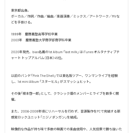
東京都出身。

ボーカル／作詞／作曲／編曲／楽器演奏／ミックス／アートワーク／MVな
どを手掛ける。

1999年　慶應義塾高等学校卒業

2003年　慶應義塾大学商学部商学科卒業

2020年発売、bias名義の1st Album 「last milk」 はiTunes オルタナティブチ
ャート トップアルバム（日本）45位。

以前のバンド「Pink The Shell」では東名阪ツアー、ワンマンライブを経験
し、1st mini Album 「スターヒル」 がスマッシュヒット。

その後「根本啓一郎」として、クラシック畑のメンバーとライブを数多く開
催。

また、2006-2008年頃にリハーサルを行わず、音源製作をPCで完結する新
感覚ロックユニット「ニジノダンガン」を結成。

映像的な作品が持ち味で多数の映画での楽曲使用や、人気投票で勝ち抜いた