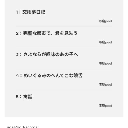
1
：
交換夢日記
零度pool
2
：
完璧な都市で、君を見失う
零度pool
3
：
さよならが趣味のあの子へ
零度pool
4
：
ぬいぐるみのへんてこな饒舌
零度pool
5
：
寓話
零度pool
Lade Pool Records