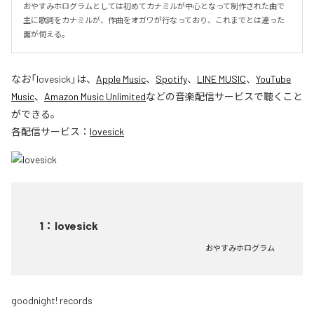
おやすみホログラムとしては初めてカナミルが中心となって制作された曲で
主に歌詞をカナミルが、作曲をオガワが行なっており、これまでとは違った
面が伺える。
なお「
lovesick
」は、
Apple Music
、
Spotify
、
LINE MUSIC
、
YouTube
Music
、
Amazon Music Unlimited
などの音楽配信サービスで聴くこと
ができる。
各配信サービス：
lovesick
1
：
lovesick
おやすみホログラム
goodnight! records