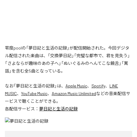
零度poolの「夢日記と生活の記録」が配信開始された。今回デジタ
ル配信された楽曲は、「交換夢日記」「完璧な都市で、君を見失う」
「さよならが趣味のあの子へ」「ぬいぐるみのへんてこな饒舌」「寓
話」を含む全5曲となっている。
なお「
夢日記と生活の記録
」は、
Apple Music
、
Spotify
、
LINE
MUSIC
、
YouTube Music
、
Amazon Music Unlimited
などの音楽配信サ
ービスで聴くことができる。
各配信サービス：
夢日記と生活の記録