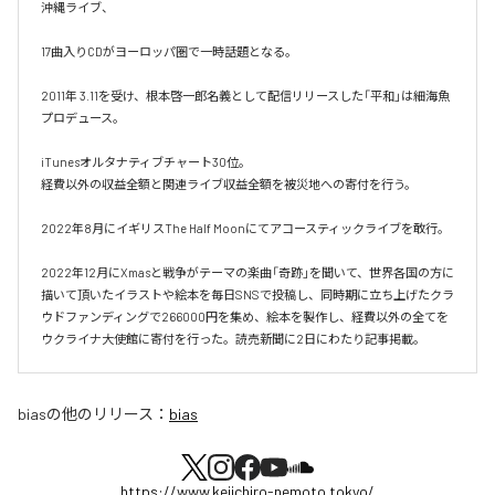
沖縄ライブ、

17曲入りCDがヨーロッパ圏で一時話題となる。

2011年 3.11を受け、根本啓一郎名義として配信リリースした「平和」は細海魚
プロデュース。

iTunesオルタナティブチャート30位。

経費以外の収益全額と関連ライブ収益全額を被災地への寄付を行う。

2022年8月にイギリスThe Half Moonにてアコースティックライブを敢行。

2022年12月にXmasと戦争がテーマの楽曲「奇跡」を聞いて、世界各国の方に
描いて頂いたイラストや絵本を毎日SNSで投稿し、同時期に立ち上げたクラ
ウドファンディングで266000円を集め、絵本を製作し、経費以外の全てを
ウクライナ大使館に寄付を行った。読売新聞に2日にわたり記事掲載。
bias
の他のリリース：
bias
https://www.keiichiro-nemoto.tokyo/