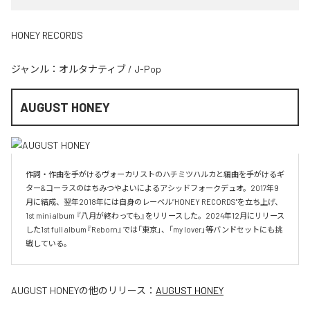
HONEY RECORDS
ジャンル：
オルタナティブ
/
J-Pop
AUGUST HONEY
作詞・作曲を手がけるヴォーカリストのハチミツハルカと編曲を手がけるギ
ター&コーラスのはちみつやよいによるアシッドフォークデュオ。2017年9
月に結成、翌年2018年には自身のレーベル”HONEY RECORDS"を立ち上げ、
1st mini album 『八月が終わっても』をリリースした。2024年12月にリリース
した1st full album『Reborn』では「東京」、「my lover」等バンドセットにも挑
戦している。
AUGUST HONEY
の他のリリース：
AUGUST HONEY