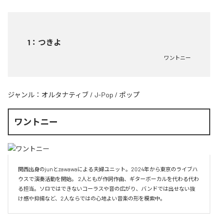
1
：
つきよ
ワントニー
ジャンル：
オルタナティブ
/
J-Pop
/
ポップ
ワントニー
関西出身のjunとzawawaによる夫婦ユニット。2024年から東京のライブハ
ウスで演奏活動を開始。 2人ともが作詞作曲、ギターボーカルを代わる代わ
る担当。ソロではできないコーラスや音の広がり、バンドでは出せない抜
け感や抑揚など、2人ならではの心地よい音楽の形を模索中。