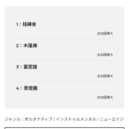
1
：
桂礫舎
左右田靖大
2
：
木蓮庫
左右田靖大
3
：
葦窓譜
左右田靖大
4
：
青燈圃
左右田靖大
ジャンル：
オルタナティブ
/
インストゥルメンタル
/
ニューエイジ