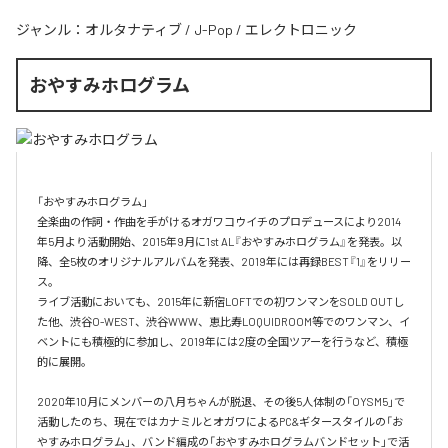
ジャンル：
オルタナティブ
/
J-Pop
/
エレクトロニック
おやすみホログラム
「おやすみホログラム」

全楽曲の作詞・作曲を⼿がけるオガワコウイチのプロデュースにより2014
年5⽉より活動開始、2015年9⽉に1st AL『おやすみホログラム』を発表。以
降、全5枚のオリジナルアルバムを発表、2019年には再録BEST『1』をリリー
ス。

ライブ活動においても、2015年に新宿LOFTでの初ワンマンをSOLD OUTし
た他、渋⾕O-WEST、渋⾕WWW、恵⽐寿LOQUIDROOM等でのワンマン、イ
ベントにも積極的に参加し、2019年には2度の全国ツアーを⾏うなど、積極
的に展開。

2020年10月にメンバーの八月ちゃんが脱退、その後5人体制の「OYSM5」で
活動したのち、現在ではカナミルとオガワによるPC&ギタースタイルの「お
やすみホログラム」、バンド編成の「おやすみホログラムバンドセット」で活