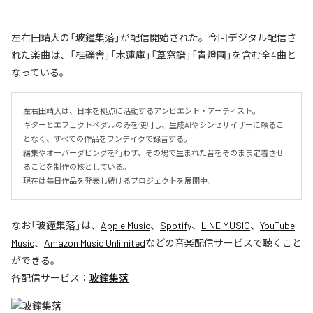
左右田靖大の「玻鐘集落」が配信開始された。今回デジタル配信さ
れた楽曲は、「桂礫舎」「木蓮庫」「葦窓譜」「青燈圃」を含む全4曲と
なっている。
左右田靖大は、日本を拠点に活動するアンビエント・アーティスト。

ギターとエフェクトペダルのみを使用し、生成AIやシンセサイザーに頼るこ
となく、すべての作品をワンテイクで録音する。

編集やオーバーダビングを行わず、その場で生まれた音をそのまま定着させ
ることを制作の核としている。

現在は毎日作品を発表し続けるプロジェクトを展開中。
なお「
玻鐘集落
」は、
Apple Music
、
Spotify
、
LINE MUSIC
、
YouTube
Music
、
Amazon Music Unlimited
などの音楽配信サービスで聴くこと
ができる。
各配信サービス：
玻鐘集落