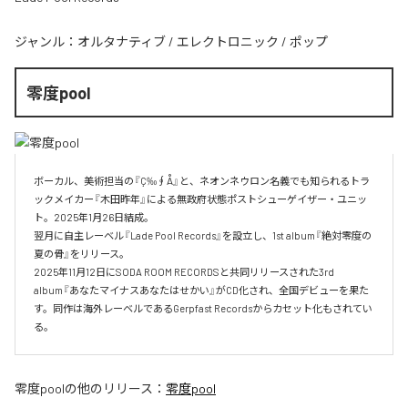
ジャンル：
オルタナティブ
/
エレクトロニック
/
ポップ
零度pool
ボーカル、美術担当の『Ç‰∮Å』と、ネオンネウロン名義でも知られるトラ
ックメイカー『木田昨年』による無政府状態ポストシューゲイザー・ユニッ
ト。2025年1月26日結成。

翌月に自主レーベル『Lade Pool Records』を設立し、1st album『絶対零度の
夏の骨』をリリース。

2025年11月12日にSODA ROOM RECORDSと共同リリースされた3rd 
album『あなたマイナスあなたはせかい』がCD化され、全国デビューを果た
す。同作は海外レーベルであるGerpfast Recordsからカセット化もされてい
る。
零度pool
の他のリリース：
零度pool