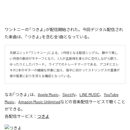
ワントニーの「つきよ」が配信開始された。今回デジタル配信され
た楽曲は、「つきよ」を含む全1曲となっている。
夫婦ユニット「ワントニー」による、2作目となる配信シングル。 静かで美し
い月夜の散歩がモチーフとなり、2人が主旋律を滑らかに交代しながら歌う、
ゆったりとしたバラード。 ライブでのトレードマークである、アコギとエレ
キの2本のギターの繊細な伴奏に加え、後半に向かってストリングスの重奏が
夜の風景に彩りを添える構成となっている。
なお「
つきよ
」は、
Apple Music
、
Spotify
、
LINE MUSIC
、
YouTube
Music
、
Amazon Music Unlimited
などの音楽配信サービスで聴くこと
ができる。
各配信サービス：
つきよ