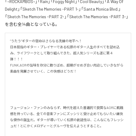
「~ROCKAMBOS~」「Rain」「Foggy Night」「Cool Beauty」「A Way Of
Delight」「Sketch The Memories -PART 1-」「Santa Monica Blvd.」
「Sketch The Memories -PART 2-」「Sketch The Memories -PART 3-」
を含む全14曲となっている。
“うたう”ギターの宿命はさらなる洗練の地平へ！

日本屈指のギター・プレイヤーである松原のギター人生のすべてを詰め込
み、ライフワークとして取り組んできた、超人気シリーズも遂に第４
弾！！！

FUNK,AORの旨味を存分に散りばめ、超絶がせめぎ合い肉迫していきながら
楽曲を発展させていく、この快感はどうだ！

フュージョン・ファンのみならず、時代を超えた普遍的で良質なAORに飢餓
感を持っている、全ての音楽ファンにズッシリと受け止めてもらいたい痛快
な傑作の誕生だ。ギターが導いていく松原の創造性は、こんなにもフレッシ
ュだ！とにかくメロディーとグルーヴを伝えようとすること。
