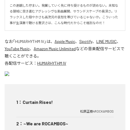
この達観した佇まい。発展していく先に待ち受けるものが読めない。未知な
る領域に突き進むアグレッシヴな楽曲展開、サウンドスケープの奥深さ。リ
ラックスした穏やかさも高次元の哀愁を帯びているじゃないか。こういった
事が生演奏で聴ける贅沢さは、こんな時代だからこそ格別なのだ！
なお「
HUMARHYTHM IV
」は、
Apple Music
、
Spotify
、
LINE MUSIC
、
YouTube Music
、
Amazon Music Unlimited
などの音楽配信サービスで
聴くことができる。
各配信サービス：
HUMARHYTHM IV
1
：
Curtain Rises!
松原正樹4ROCKAMBOS
2
：
~We are ROCAMBOS~