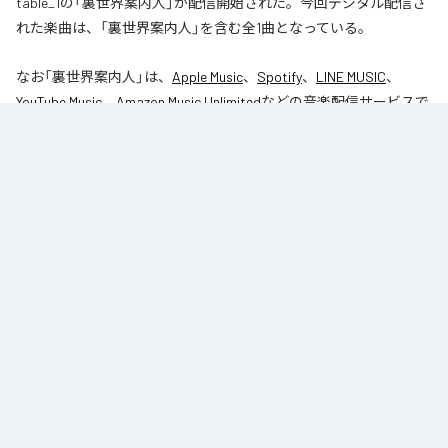
table_1の「裏世界案内人」が配信開始された。今回デジタル配信さ
れた楽曲は、「裏世界案内人」を含む全1曲となっている。
なお「
裏世界案内人
」は、
Apple Music
、
Spotify
、
LINE MUSIC
、
YouTube Music
、
Amazon Music Unlimited
などの音楽配信サービスで
聴くことができる。
各配信サービス：
裏世界案内人
1
：
裏世界案内人
table_1
Caro kissa
ジャンル：
インストゥルメンタル
/
ヒップホップ/ラップ