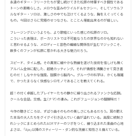
永遠のギター・フリークたちが愛し続けてきた松原の特筆すべき個性である
トーンの素晴らしさ。メロウな歪みのワイルド＆セクシー、そしてソウルフ
ルなギター・ソロは、激しさの中でも泣けてくるような、胸をえぐってくる
もの。今回はさらに究極のせつなさも、とことん堪能出来るのが嬉しい。

フレージングというよりも、より歌唱といった感じの松原のソロ。

こういった表現は、ボーカリストでは不可能なうたの世界なのかも知れない
と思わせるような、メロディーと音色の繊細な関係性が生むマジックこそ、
数多くのファンが松原に惹かれる大きな魅力だろう。

スピード、タイム感。その異常に細やかな熟練を遂げた技術を惜しげも無く
アルバム全体に配した、超絶カッティング。それが情感を沸騰させて突き進
むのだ！しなやかな強度。鼓膜から脳内へ。グルーヴの科学は、かくも複雑
で、かつたまらなく快感なシロモノであることを教えてくれる。

超！の付く卓越したプレイヤーたちの静かに繰り出されるファンクな応酬。
クールな会話。交感。生（ナマ）の凄み。これがフュージョンの醍醐味だ！

今作の聴きどころは、ずばり曲そのものの美しさにもあるだろう。耳の肥え
た本当の大人たちをグイグイ引き込んでいく曲が溢れている。高度に統制さ
れシックにまとめられたAORマナーのツボをつく、練り込まれた楽曲の心地
よさは、「Aja」以降のスティーリー・ダン的な洗練と知性さえ備えている。
