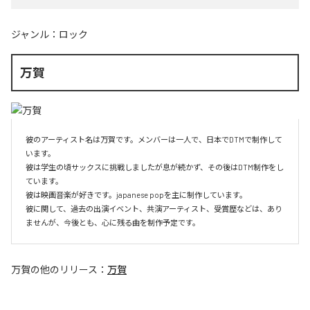
ジャンル：
ロック
万賀
彼のアーティスト名は万賀です。メンバーは一人で、日本でDTMで制作して
います。

彼は学生の頃サックスに挑戦しましたが息が続かず、その後はDTM制作をし
ています。

彼は映画音楽が好きです。japanese popを主に制作しています。

彼に関して、過去の出演イベント、共演アーティスト、受賞歴などは、あり
ませんが、今後とも、心に残る曲を制作予定です。
万賀
の他のリリース：
万賀