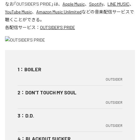
なお「
OUTSIDER’S PRIDE
」は、
Apple Music
、
Spotify
、
LINE MUSIC
、
YouTube Music
、
Amazon Music Unlimited
などの音楽配信サービスで
聴くことができる。
各配信サービス：
OUTSIDER’S PRIDE
1
：
BOILER
OUTSIDER
2
：
DON’T TOUCH MY SOUL
OUTSIDER
3
：
D.D.
OUTSIDER
4
：
BLACKOUT SUCKER