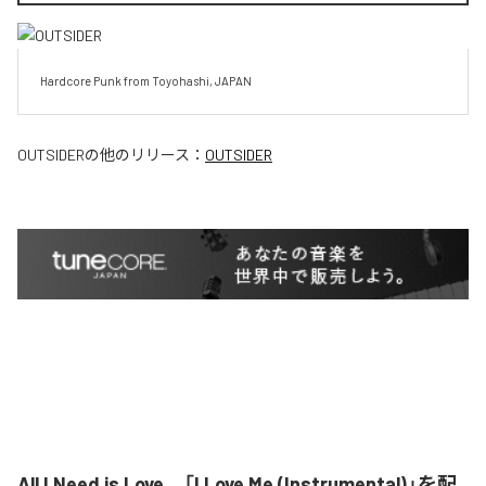
Hardcore Punk from Toyohashi, JAPAN
OUTSIDER
の他のリリース：
OUTSIDER
All I Need is Love、「I Love Me (Instrumental)」を配