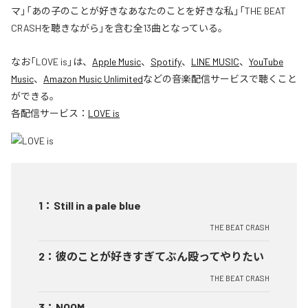
マ」「あの子のことが好きなあなたのことを好きな私」「THE BEAT
CRASHを聴きながら」を含む全13曲となっている。
なお「
LOVE is
」は、
Apple Music
、
Spotify
、
LINE MUSIC
、
YouTube
Music
、
Amazon Music Unlimited
などの音楽配信サービスで聴くこと
ができる。
各配信サービス：
LOVE is
1
：
Still in a pale blue
THE BEAT CRASH
2
：
彼のことが好きすぎてぶん殴ってやりたい
THE BEAT CRASH
3
：
NOOM