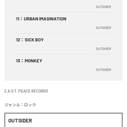
OUTSIDER
11
：
URBAN IMAGINATION
OUTSIDER
12
：
SICK BOY
OUTSIDER
13
：
MONKEY
OUTSIDER
E.A.S.T. PEACE RECORDS
ジャンル：
ロック
OUTSIDER