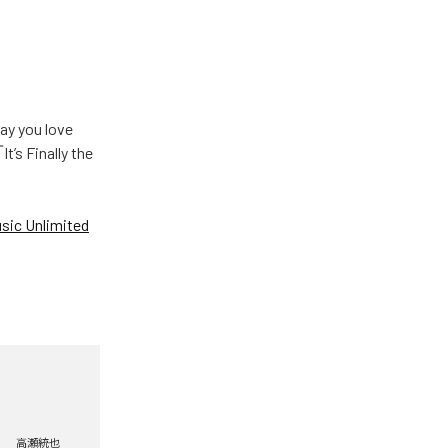
u love
Finally the
ic Unlimited
高瀬統也