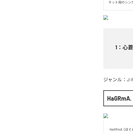
ネット発のシン
1
：
心
ジャンル：
J-
HaGRmA.
HaGRmA.（