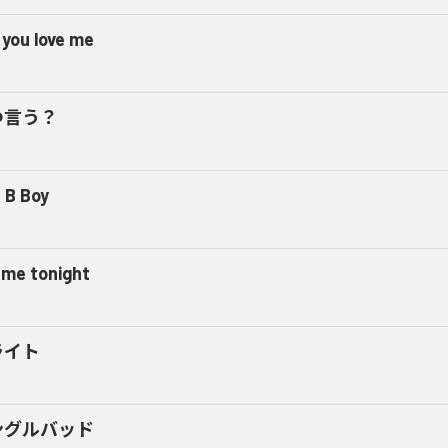
 you love me
つ言う？
 B Boy
l me tonight
ライト
ングルバッド