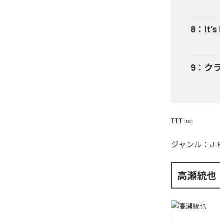
8
：
It’s
9
：
ク
TTT inc
ジャンル：
J-
高瀬統也