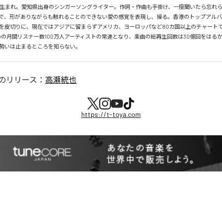
月26日生まれ。愛知県出身のシンガーソングライター。作詞・作曲も手掛け、一度聞いたら忘れ
で、形がありながらも触れることのできない愛の感覚を表現し、操る。香港のトップアルバ
を皮切りに、現在ではアジアに留まらずアメリカ、ヨーロッパなど80カ国以上のチャートで
tifyの月間リスナー数100万人アーティストの常連となり、楽曲の総再生回数は30億回をはる
勢いは止まるところを知らない。
のリリース：
高瀬統也
https://t-toya.com