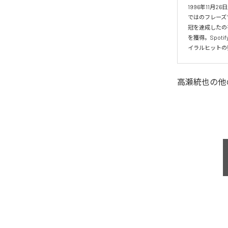
1996年11
ではのフレーズ
冠を達成したの
を獲得。Spo
イラルヒットの
高瀬統也
の他