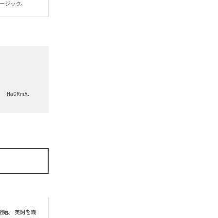
ュージック。
HaGRmA.
開始。 英詞を織