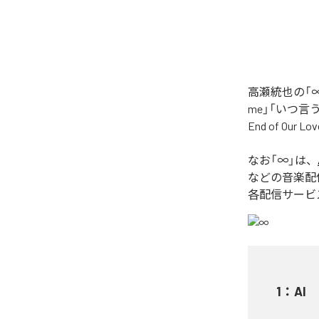
高瀬統也の「∞
me」「いつ言う？」
End of O
なお「
∞
」は、
などの音楽配
各配信サービ
1
：
AI