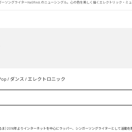
ガーソングライターHaGRmA.のニューシングル。心の色を美しく描くエレクトリック・ミ
蒼
Pop
/
ダンス
/
エレクトロニック
はぐるま）2016年よりインターネットを中心にラッパー、シンガーソングライターとして活動を