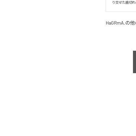
り交ぜた歯切れ
HaGRmA.
の他