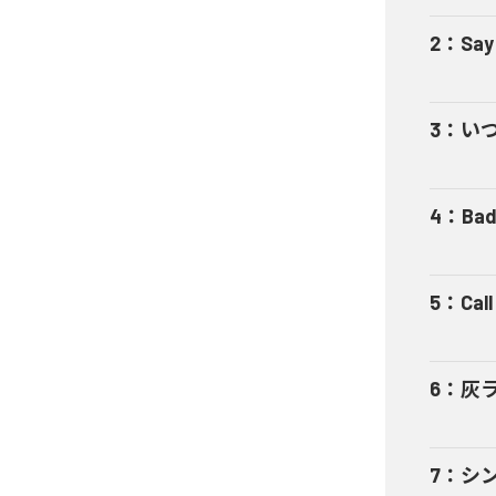
2
：
Say
3
：
い
4
：
Bad
5
：
Cal
6
：
灰
7
：
シ