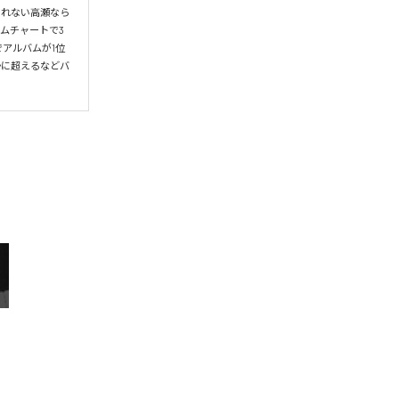
られない高瀬なら
ムチャートで3
アルバムが1位
かに超えるなどバ