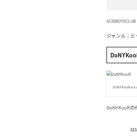
ACIDBOYSCLUB
ジャンル：
ヒ
DoNYKoo
DoNYKooR a.k.
DoNYKooR
の
htt