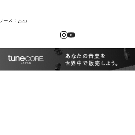
リース：
ykzn