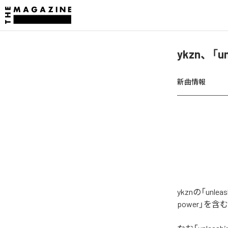
ykzn、「u
新曲情報
ykznの「un
power」を