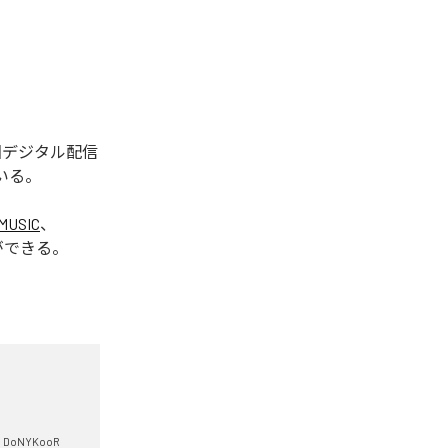
今回デジタル配信
いる。
MUSIC
、
ができる。
DoNYKooR