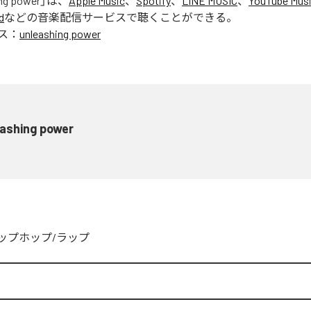
ng power
」は、
Apple Music
、
Spotify
、
LINE MUSIC
、
YouTube Mus
d
などの音楽配信サービスで聴くことができる。
ス：
unleashing power
eashing power
ップホップ/ラップ