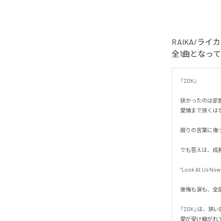
RAIKA/ラ
全1曲となっ
『2DK』

狭かったのは部屋
愛情まで狭くはなか
周りの言葉に傷つ
でも答えは、成長
“Look At Us Now.”
後悔も涙も、全部
『2DK』は、狭い
愛が受け継がれ