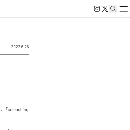
2022.6.25
nleashing