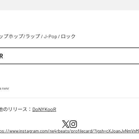
ップホップ/ラップ
/
J-Pop
/
ロック
R
a ne4r
他のリリース：
DoNYKooR
ps://www.instagram.com/ne4rbeats/profilecard/?igsh=cXJoanJvNmVn