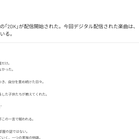
イカの「2DK」が配信開始された。今回デジタル配信された楽曲は、「
ている。
だけ。

った。

き、自分を責め続けた日々。

した子供たちが教えてくれた。



この一言で報われる。

部屋の話ではない。

ていく、一つの家族の物語。