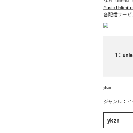
なお「
unleashi
Music Unlimite
各配信サービ
1
：
unl
ykzn
ジャンル：
ヒ
ykzn