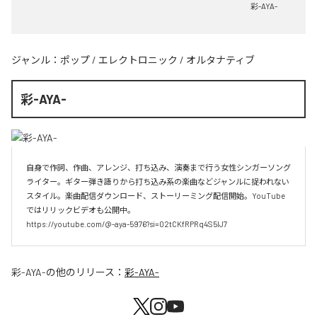
彩-AYA-
ジャンル：
ポップ
/
エレクトロニック
/
オルタナティブ
彩-AYA-
自身で作詞、作曲、アレンジ、打ち込み、演奏まで行う女性シンガーソング
ライター。ギター弾き語りから打ち込み系の楽曲などジャンルに捉われない
スタイル。楽曲配信ダウンロード、ストーリーミング配信開始。YouTube
ではリリックビデオも公開中。

https://youtube.com/@-aya-5976?si=02tCKfRPRq4S5lJ7
彩-AYA-
の他のリリース：
彩-AYA-