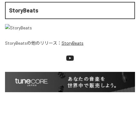
StoryBeats
StoryBeats
の他のリリース：
StoryBeats