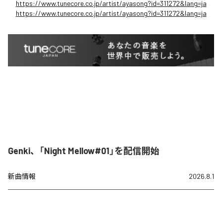
https://www.tunecore.co.jp/artist/ayasong?id=311272&lang=ja
https://www.tunecore.co.jp/artist/ayasong?id=311272&lang=ja
Genki、「Night Mellow#01」を配信開始
新曲情報
2026.8.1