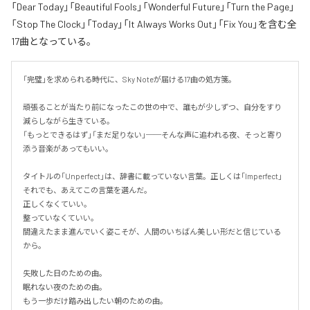
「Dear Today」「Beautiful Fools」「Wonderful Future」「Turn the Page」
「Stop The Clock」「Today」「It Always Works Out」「Fix You」を含む全
17曲となっている。
「完璧」を求められる時代に、Sky Noteが届ける17曲の処方箋。

頑張ることが当たり前になったこの世の中で、誰もが少しずつ、自分をすり
減らしながら生きている。

「もっとできるはず」「まだ足りない」──そんな声に追われる夜、そっと寄り
添う音楽があってもいい。

タイトルの「Unperfect」は、辞書に載っていない言葉。正しくは「Imperfect」
それでも、あえてこの言葉を選んだ。

正しくなくていい。

整っていなくていい。

間違えたまま進んでいく姿こそが、人間のいちばん美しい形だと信じている
から。

失敗した日のための曲。

眠れない夜のための曲。

もう一歩だけ踏み出したい朝のための曲。
