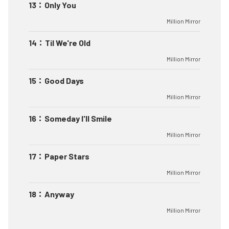
13
：
Only You
Million Mirror
14
：
Til We're Old
Million Mirror
15
：
Good Days
Million Mirror
16
：
Someday I'll Smile
Million Mirror
17
：
Paper Stars
Million Mirror
18
：
Anyway
Million Mirror