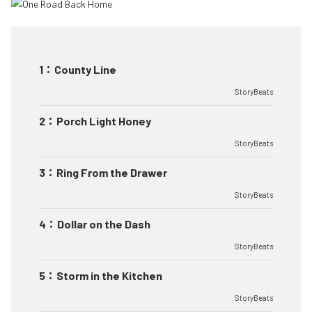
1
：
County Line
StoryBeats
2
：
Porch Light Honey
StoryBeats
3
：
Ring From the Drawer
StoryBeats
4
：
Dollar on the Dash
StoryBeats
5
：
Storm in the Kitchen
StoryBeats