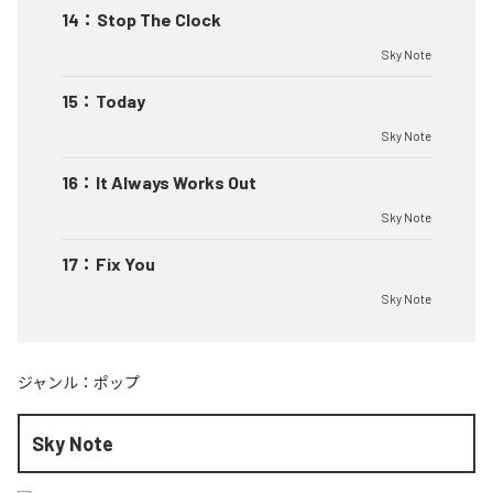
14
：
Stop The Clock
Sky Note
15
：
Today
Sky Note
16
：
It Always Works Out
Sky Note
17
：
Fix You
Sky Note
ジャンル：
ポップ
Sky Note