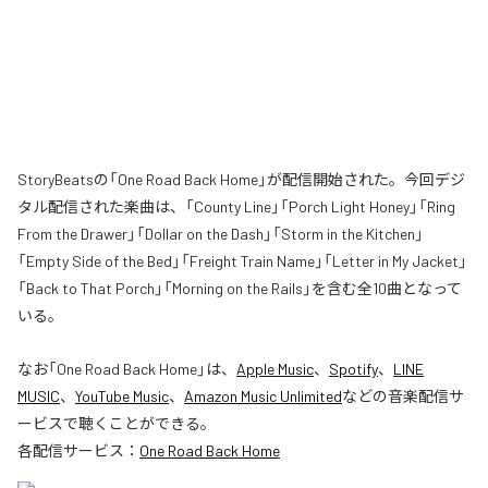
StoryBeatsの「One Road Back Home」が配信開始された。今回デジ
タル配信された楽曲は、「County Line」「Porch Light Honey」「Ring
From the Drawer」「Dollar on the Dash」「Storm in the Kitchen」
「Empty Side of the Bed」「Freight Train Name」「Letter in My Jacket」
「Back to That Porch」「Morning on the Rails」を含む全10曲となって
いる。
なお「
One Road Back Home
」は、
Apple Music
、
Spotify
、
LINE
MUSIC
、
YouTube Music
、
Amazon Music Unlimited
などの音楽配信サ
ービスで聴くことができる。
各配信サービス：
One Road Back Home