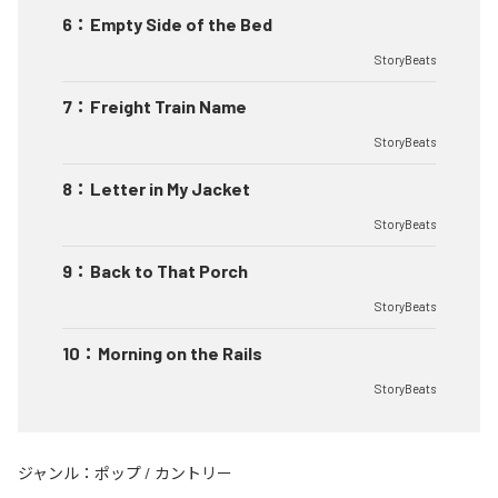
6
：
Empty Side of the Bed
StoryBeats
7
：
Freight Train Name
StoryBeats
8
：
Letter in My Jacket
StoryBeats
9
：
Back to That Porch
StoryBeats
10
：
Morning on the Rails
StoryBeats
ジャンル：
ポップ
/
カントリー