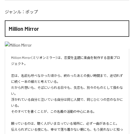
ジャンル：
ポップ
Million Mirror
Million Mirror（ミリオンミラー）は、恋愛を主題に楽曲を制作する音楽プロ
ジェクト。

恋は、名前も呼べなかった頃から、終わったあとの長い時間まで、途切れず
に続く一本の線だと考えている。

だから片想いも、そばにいられる日々も、失恋も、別々のものとして扱わな
い。

浮かれている自分と泣いている自分は同じ人間で、同じひとつの恋のなかに
いる。

そのすべてを書くことが、この名義の活動の中心にある。

願っているのは、聴く人がいま立っている場所に、必ず一曲があること。

伝えられずにいる夜にも、幸せで落ち着かない朝にも、もう戻れないと知っ