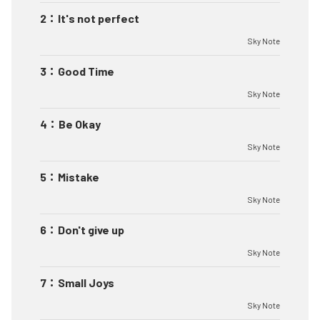
2
：
It's not perfect
Sky Note
3
：
Good Time
Sky Note
4
：
Be Okay
Sky Note
5
：
Mistake
Sky Note
6
：
Don't give up
Sky Note
7
：
Small Joys
Sky Note