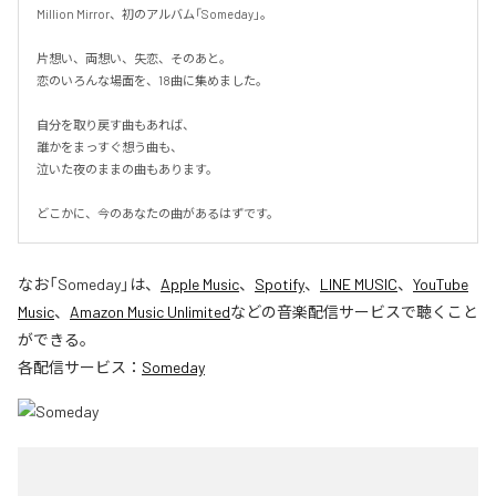
Million Mirror、初のアルバム「Someday」。

片想い、両想い、失恋、そのあと。

恋のいろんな場面を、18曲に集めました。

自分を取り戻す曲もあれば、

誰かをまっすぐ想う曲も、

泣いた夜のままの曲もあります。

どこかに、今のあなたの曲があるはずです。
なお「
Someday
」は、
Apple Music
、
Spotify
、
LINE MUSIC
、
YouTube
Music
、
Amazon Music Unlimited
などの音楽配信サービスで聴くこと
ができる。
各配信サービス：
Someday