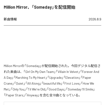
Million Mirror、「Someday」を配信開始
新曲情報
2026.8.9
Million Mirrorの「Someday」が配信開始された。今回デジタル配信さ
れた楽曲は、「Girl On My Own Team」「Villain In Velvet」「Forever And
A Day」「Marching To My Heart」「Upgrade」「Elevation」「Paper
Crane」「Quiet」「All Along」「beautiful life」「First Love」「How We
Met」「Only You」「Til We're Old」「Good Days」「Someday I'll Smile」
「Paper Stars」「Anyway」を含む全18曲となっている。