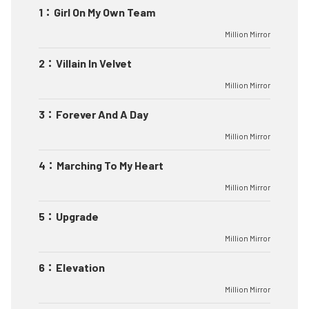
1
：
Girl On My Own Team
Million Mirror
2
：
Villain In Velvet
Million Mirror
3
：
Forever And A Day
Million Mirror
4
：
Marching To My Heart
Million Mirror
5
：
Upgrade
Million Mirror
6
：
Elevation
Million Mirror