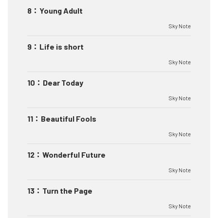
8
：
Young Adult
Sky Note
9
：
Life is short
Sky Note
10
：
Dear Today
Sky Note
11
：
Beautiful Fools
Sky Note
12
：
Wonderful Future
Sky Note
13
：
Turn the Page
Sky Note