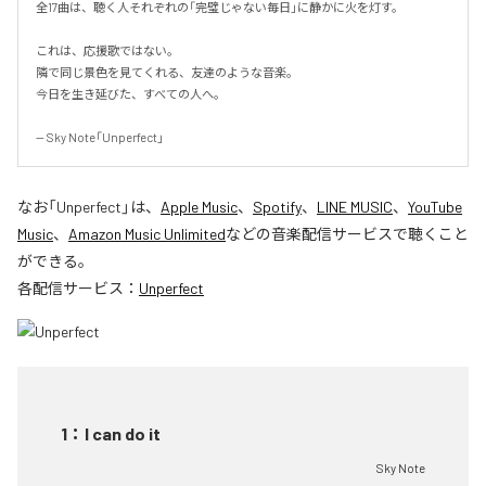
全17曲は、聴く人それぞれの「完璧じゃない毎日」に静かに火を灯す。

これは、応援歌ではない。

隣で同じ景色を見てくれる、友達のような音楽。

今日を生き延びた、すべての人へ。

-- Sky Note「Unperfect」
なお「
Unperfect
」は、
Apple Music
、
Spotify
、
LINE MUSIC
、
YouTube
Music
、
Amazon Music Unlimited
などの音楽配信サービスで聴くこと
ができる。
各配信サービス：
Unperfect
1
：
I can do it
Sky Note