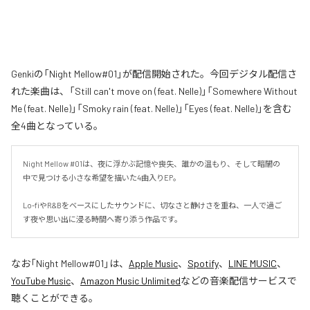
Genkiの「Night Mellow#01」が配信開始された。今回デジタル配信さ
れた楽曲は、「Still can't move on (feat. Nelle)」「Somewhere Without
Me (feat. Nelle)」「Smoky rain (feat. Nelle)」「Eyes (feat. Nelle)」を含む
全4曲となっている。
Night Mellow #01は、夜に浮かぶ記憶や喪失、誰かの温もり、そして暗闇の
中で見つける小さな希望を描いた4曲入りEP。

Lo-fiやR&Bをベースにしたサウンドに、切なさと静けさを重ね、一人で過ご
す夜や思い出に浸る時間へ寄り添う作品です。
なお「
Night Mellow#01
」は、
Apple Music
、
Spotify
、
LINE MUSIC
、
YouTube Music
、
Amazon Music Unlimited
などの音楽配信サービスで
聴くことができる。