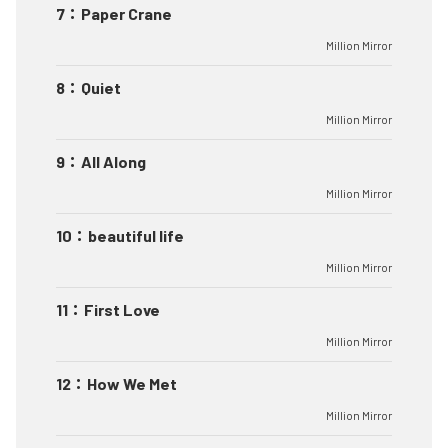
7
：
Paper Crane
Million Mirror
8
：
Quiet
Million Mirror
9
：
All Along
Million Mirror
10
：
beautiful life
Million Mirror
11
：
First Love
Million Mirror
12
：
How We Met
Million Mirror