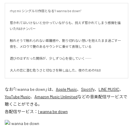
rhyz mii シングル10作目となる”I wanna be down”

惹かれてはいけないと分かっていながらも、抗えず惹かれてしまう感情を描
いたR&Bナンバー

触れそうで触れられない距離感や、割り切れない想いを抱えたまま過ごす一
夜を、メロウで艶のあるサウンドに乗せて表現している

遊びのはずだった関係が、少しずつ心を侵していく――

大人の恋に潜む危うさと切なさを映し出した、夜のためのR&B
なお「
I wanna be down
」は、
Apple Music
、
Spotify
、
LINE MUSIC
、
YouTube Music
、
Amazon Music Unlimited
などの音楽配信サービスで
聴くことができる。
各配信サービス：
I wanna be down