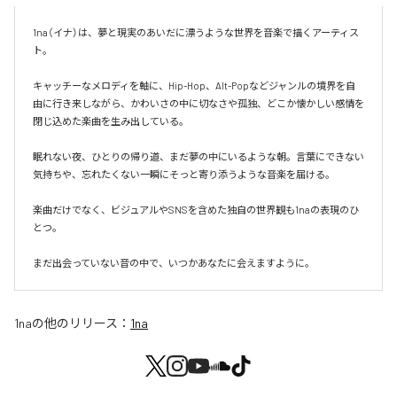
1na（イナ）は、夢と現実のあいだに漂うような世界を音楽で描くアーティス
ト。

キャッチーなメロディを軸に、Hip-Hop、Alt-Popなどジャンルの境界を自
由に行き来しながら、かわいさの中に切なさや孤独、どこか懐かしい感情を
閉じ込めた楽曲を生み出している。

眠れない夜、ひとりの帰り道、まだ夢の中にいるような朝。言葉にできない
気持ちや、忘れたくない一瞬にそっと寄り添うような音楽を届ける。

楽曲だけでなく、ビジュアルやSNSを含めた独自の世界観も1naの表現のひ
とつ。

まだ出会っていない音の中で、いつかあなたに会えますように。
1na
の他のリリース：
1na