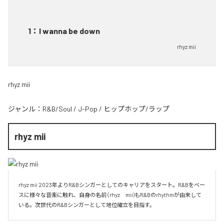
1
：
I wanna be down
rhyz mii
rhyz mii
ジャンル：
R&B/Soul
/
J-Pop
/
ヒップホップ/ラップ
rhyz mii
rhyz mii 2023年よりR&Bシンガーとしてのキャリアをスタート。R&Bをベー
スに様々な音楽に触れ、自身の名前（rhyz　mii)もR&Bのrhythmが由来して
いる。次世代のR&Bシンガーとして地位確立を目指す。