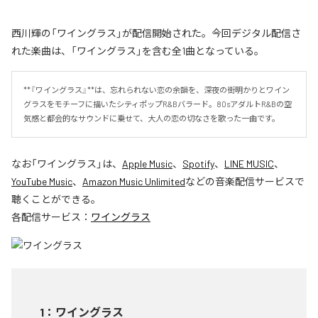
西川輝の「ワイングラス」が配信開始された。今回デジタル配信さ
れた楽曲は、「ワイングラス」を含む全1曲となっている。
**『ワイングラス』**は、忘れられない恋の余韻を、深夜の街明かりとワイン
グラスをモチーフに描いたシティポップR&Bバラード。80sアダルトR&Bの空
気感と都会的なサウンドに乗せて、大人の恋の切なさを歌った一曲です。
なお「
ワイングラス
」は、
Apple Music
、
Spotify
、
LINE MUSIC
、
YouTube Music
、
Amazon Music Unlimited
などの音楽配信サービスで
聴くことができる。
各配信サービス：
ワイングラス
1
：
ワイングラス