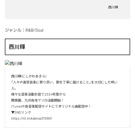
西川輝
ジャンル：
R&B/Soul
西川輝
西川輝(にしかわあきら)

「人々の喜怒哀楽に寄り添い、歌を丁寧に届けること」を大切にした唄い
人。

様々な音楽活動を経て2024年度から

関東圏、九州各地でソロ活動開始！

iTunesや各音楽配信サイトにてオリジナル曲配信中！

▼SNSリンク

https://lit.link/akira070901