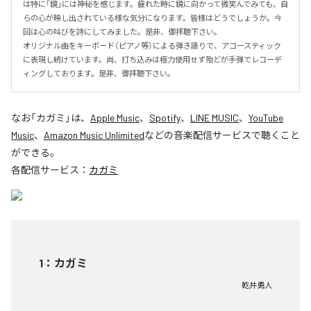
は特に「鏡」には神秘を感じます。疲れた時に鏡に向かって微笑んでみても、自
らの心が映し出されている様な気分になります。皆様はどうでしょうか。今
回は心の叫びを詩にしてみました。是非、御拝聴下さい。

オリジナル曲をキーボード（ピアノ等）による弾き語りで、アコースティック
に表現し続けています。尚、打ち込みは極力使用せず殆どが手弾でレコーデ
ィングしております。是非、御拝聴下さい。
なお「
カガミ
」は、
Apple Music
、
Spotify
、
LINE MUSIC
、
YouTube
Music
、
Amazon Music Unlimited
などの音楽配信サービスで聴くこと
ができる。
各配信サービス：
カガミ
1
：
カガミ
乾井勇人