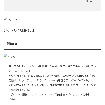
Micro
Wergshire
ジャンル：
R&B/Soul
Micro
サーフカルチャー・シーンを牽引しながら、幅広い音楽を生み出し続けてい
る「Micro (Def Tech)」

ハワイ育ちのShenとともにDef Techを結成。音楽シーンで確固たる存在感
を放ち、ヒットチューンとなった「My Way」を含むアルバム「Def Tech」は、
280万枚以上のセールスを記録し、様々な世代を通してエヴァーグリーンな
人気を誇っている。

自身のソロ活動では、アーティストへの楽曲提供やプロデュースを手掛けて
いる。