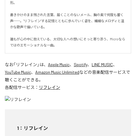
形。

書きかけのまま残された言葉、届くことのないメール、胸の奥で何度も響く
声──。"リフレイン"する記憶とともに歩んでいく姿を、繊細なメロディと温
かな歌声で描いている。

誰もが心の中に抱えている、大切な人への想いにそっと寄り添う、Microなら
ではのエモーショナルな一曲。
なお「
リフレイン
」は、
Apple Music
、
Spotify
、
LINE MUSIC
、
YouTube Music
、
Amazon Music Unlimited
などの音楽配信サービスで
聴くことができる。
各配信サービス：
リフレイン
1
：
リフレイン