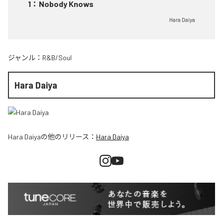
1
：
Nobody Knows
Hara Daiya
ジャンル：
R&B/Soul
Hara Daiya
Hara Daiya
の他のリリース：
Hara Daiya