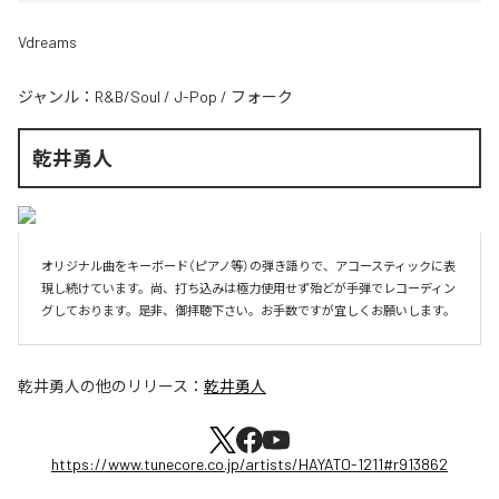
Vdreams
ジャンル：
R&B/Soul
/
J-Pop
/
フォーク
乾井勇人
オリジナル曲をキーボード（ピアノ等）の弾き語りで、アコースティックに表
現し続けています。尚、打ち込みは極力使用せず殆どが手弾でレコーディン
グしております。是非、御拝聴下さい。お手数ですが宜しくお願いします。
乾井勇人
の他のリリース：
乾井勇人
https://www.tunecore.co.jp/artists/HAYATO-1211#r913862