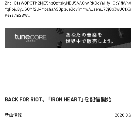
ZhcHBfaWQPOTM2NjE5NzQzMzkyNDU5AAGnARKOqYaHfy-lOcYifkVhX
YqFpjJBy_l6OMf2U4MbshaASDpizJeDov1mMwA_aem_7CjGp3wUCfX6
KeYs7m2BWQ
BACK FOR RIOT、「IRON HEART」を配信開始
新曲情報
2026.8.6