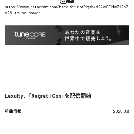
https://www.instagram.com/back_for_riot?igsh=N24wOGNwZjI2N3
V2&utm_source=qr
Lexulty、「Regret I Con」を配信開始
新曲情報
2026.8.6