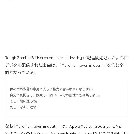
Rough Zombieの「March on, even in death!」が配信開始された。今回
デジタル配信された楽曲は、「March on, even in death!」を含む全1
曲となっている。
世の中の多勢の意見や大きい権力の言いなりにならずに、

自分で見聞きし、観察し、調べ、自分の感性でも判断しよう。

そして前に進もう。

死してなお、進め！
なお「
March on, even in death!
」は、
Apple Music
、
Spotify
、
LINE
MUSIC
、
YouTube Music
、
Amazon Music Unlimited
などの音楽配信サ