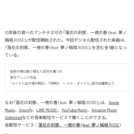
10年後の君へのアンチテヱゼの「落花の刹那、一夜の春 (feat. 夢ノ
結唱 ROSE)」が配信開始された。今回デジタル配信された楽曲は、
「落花の刹那、一夜の春 (feat. 夢ノ結唱 ROSE)」を含む全1曲となっ
ている。
桜色の戀は散り積もり足元を攫うの

東方アレンジ作品

「メイドと血の懐中時計」, 「月時計　～ ルナ・ダイアル」東方紅魔郷より
なお「
落花の刹那、一夜の春 (feat. 夢ノ結唱 ROSE)
」は、
Apple
Music
、
Spotify
、
LINE MUSIC
、
YouTube Music
、
Amazon Music
Unlimited
などの音楽配信サービスで聴くことができる。
各配信サービス：
落花の刹那、一夜の春 (feat. 夢ノ結唱 ROSE)