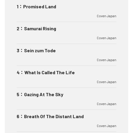
1
：
Promised Land
Coven Japan
2
：
Samurai Rising
Coven Japan
3
：
Sein zum Tode
Coven Japan
4
：
What Is Called The Life
Coven Japan
5
：
Gazing At The Sky
Coven Japan
6
：
Breath Of The Distant Land
Coven Japan