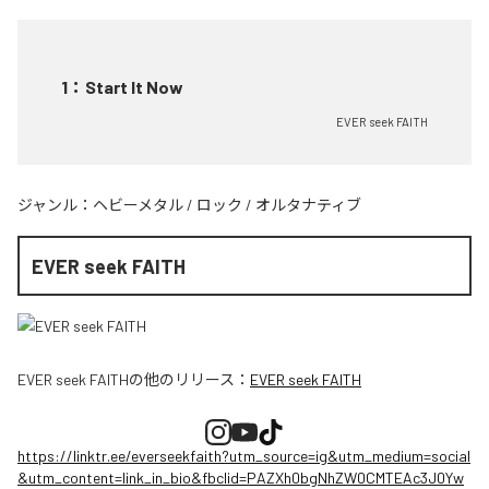
1
：
Start It Now
EVER seek FAITH
ジャンル：
ヘビーメタル
/
ロック
/
オルタナティブ
EVER seek FAITH
EVER seek FAITH
の他のリリース：
EVER seek FAITH
https://linktr.ee/everseekfaith?utm_source=ig&utm_medium=social
&utm_content=link_in_bio&fbclid=PAZXh0bgNhZW0CMTEAc3J0Yw