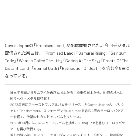
Coven Japanの「Promised Land」が配信開始された。今回デジタル
配信された楽曲は、「Promised Land」「Samurai Rising」「Sein zum
Tode」「What Is Called The Life」「Gazing At The Sky」「Breath Of The
Distant Land」「Eternal Oath」「Retribution Of Death」を含む全8曲と
なっている。
日出ずる国からサムライが再び立ち上がる！極東の日本から、約束の地へと
誘うヘヴィメタル招待状！

2023年末にファーストフルアルバムをリリースしたCoven Japanが、ギリシ
ャ Up The Hammers、スウェーデン Muskelrockを含む2度のヨーロッパツア
ーを経て、待望のセカンドアルバムをリリース。

2026年10月にはこのニューアルバムを携え、Rising Festを含むヨーロッパツ
アーを再び敢行する。

彼らの強みは、キャッチーでメロディアスなツインリードギター、魅惑的な