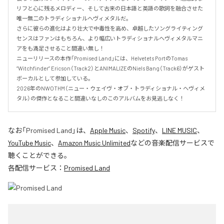
リフと心に残るメロディー、そして古来の日本語と英語の歌詞を融合させた
唯一無二のトラディショナルヘヴィメタルだ。

さらに彼らの進化はより壮大で中毒性を高め、卓越したソングライティング
センスはファンはもちろん、より幅広いトラディショナルヘヴィメタルマニ
アをも満足させること間違い無し！

ニューリリースの本作「Promised Land」には、Helvetets PortのTomas 
“Witchfinder” Ericson（Track2）とANIMALIZEのNiels Bang（Track6）がゲスト
ボーカルとして参加している。

2026年のNWOTHM（ニュー・ウェイヴ・オブ・トラディショナル・ヘヴィメ
タル）の傑作となること間違いなしのこのアルバムをお見逃しなく！
なお「
Promised Land
」は、
Apple Music
、
Spotify
、
LINE MUSIC
、
YouTube Music
、
Amazon Music Unlimited
などの音楽配信サービスで
聴くことができる。
各配信サービス：
Promised Land