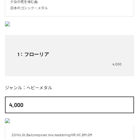
少女の死を悼む曲

日本のゴシック・メタル
1
：
フローリア
4,000
ジャンル：
ヘビーメタル
4,000
20/Vo,Gt,Ba/composer,mix,mastering/HR,HC,BM,GM