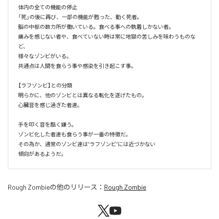
体内の全ての機能の停止

「死」の後に再び、一部の機能が甦った、動く死者。

脳の中枢の数カ所が働いている。食べる事への執着しかない者。

痛みを感じない者や、食べていない時は常に地獄の苦しみを味わうものな
ど、

様々なゾンビがいる。

共通点は人間を食らう事や感染を引き起こす事。

【ラフゾンビ】との分類

明らかに、他のゾンビとは異なる転化を遂げたもの。

心臓音を感じ過ぎた者達。

手を叩く音を酷く嫌う。

ゾンビ化した者達も食らう事が一番の特徴だ。

その為か、通常のゾンビ達は”ラフゾンビ”には近づかない

傾向があるようだ。
Rough Zombie
の他のリリース：
Rough Zombie