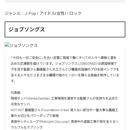
ジャンル：
J-Pop
/
アイドル(女性)
/
ロック
ジョブソングス
『今日も一日ご安全に』を合い言葉に現場で働くすべての人々へ尊敬と愛を
込めた応援歌を届けています。ジョブソングス（JOBSONGS）は建設現場で
汗を流す監督さん基礎屋さん大工さんとび職電気設備のプロ水道インフラを
支える人々などさまざまな職種の陰のヒーローを讃える楽曲を制作していま
す。

代表曲  

現場サンバ (Genba Samba): 工事現場を運営する監督さんの気持ちを込めた
元気なサンバ  

HOT HOT 基礎屋さん (Foundation Crew): 見えない部分が一番大事な基礎工
事の大切さをパワーポップで表現  

真夜中シティループ (Midnight City Loop): 真夜中の道路工事が街を支えるソ
ウルフルなラブソング  
