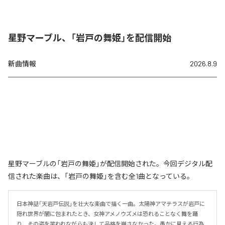
星野マーブル、「岩戸の舞姫」を配信開始
新曲情報
2026.8.9
星野マーブルの「岩戸の舞姫」が配信開始された。今回デジタル配
信された楽曲は、「岩戸の舞姫」を含む全1曲となっている。
日本神話「天岩戸伝説」を壮大な楽曲で描く一曲。太陽神アマテラスが岩戸に
隠れ世界が闇に包まれたとき、女神アメノウズメは恐れることなく舞を踊
り、その姿を笑われながらも決して品格を崩さなかった。愚かに見える行為