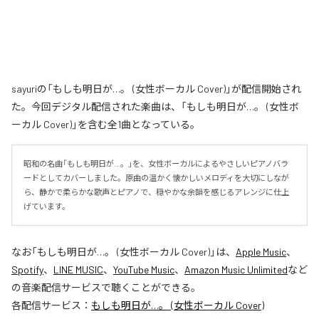
sayuriの「もしも明日が…。 (女性ボーカル Cover)」が配信開始され
た。今回デジタル配信された楽曲は、「もしも明日が…。 (女性ボ
ーカル Cover)」を含む全1曲となっている。
昭和の名曲「もしも明日が…。」を、女性ボーカルによるやさしいピアノバラ
ードとしてカバーしました。原曲の温かく懐かしいメロディを大切にしなが
ら、静かで柔らかな歌声とピアノで、穏やかな余韻を感じるアレンジに仕上
げています。
なお「
もしも明日が…。 (女性ボーカル Cover)
」は、
Apple Music
、
Spotify
、
LINE MUSIC
、
YouTube Music
、
Amazon Music Unlimited
など
の音楽配信サービスで聴くことができる。
各配信サービス：
もしも明日が…。 (女性ボーカル Cover)