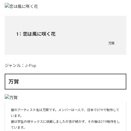
1
：
恋は風に咲く花
万賀
ジャンル：
J-Pop
万賀
彼のアーティスト名は万賀です。メンバーは一人で、日本でDTMで制作して
います。

彼は学生の頃サックスに挑戦しましたが息が続かず、その後はDTM制作をし
ています。
