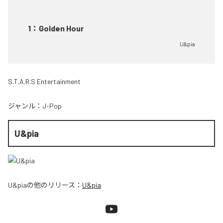
1
：
Golden Hour
U&pia
S.T.A.R.S Entertainment
ジャンル：
J-Pop
U&pia
U&pia
の他のリリース：
U&pia