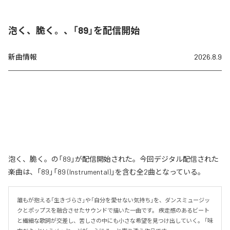
泡く、脆く。、「89」を配信開始
新曲情報
2026.8.9
泡く、脆く。の「89」が配信開始された。今回デジタル配信された
楽曲は、「89」「89 (Instrumental)」を含む全2曲となっている。
誰もが抱える「生きづらさ」や「自分を愛せない気持ち」を、ダンスミュージッ
クとポップスを融合させたサウンドで描いた一曲です。 疾走感のあるビート
と繊細な歌詞が交差し、苦しさの中にも小さな希望を見つけ出していく。 「味