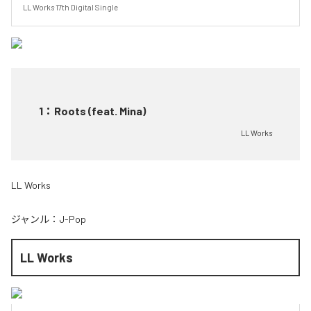
LL Works 17th Digital Single
1
：
Roots (feat. Mina)
LL Works
LL Works
ジャンル：
J-Pop
LL Works