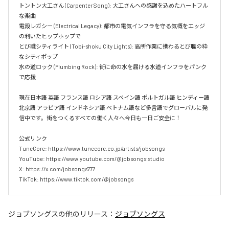
トントン大工さん (Carpenter Song): 大工さんへの感謝を込めたハートフル
な楽曲  

電設レガシー (Electrical Legacy): 都市の電気インフラを守る気概をエッジ
の利いたヒップホップで  

とび職シティライト (Tobi-shoku City Lights): 高所作業に携わるとび職の粋
なシティポップ  

水の道ロック (Plumbing Rock): 街に命の水を届ける水道インフラをパンク
で応援

現在日本語 英語 フランス語 ロシア語 スペイン語 ポルトガル語 ヒンディー語 
北京語 アラビア語 インドネシア語 ベトナム語など多言語でグローバルに発
信中です。街をつくるすべての働く人々へ今日も一日ご安全に！

公式リンク

TuneCore: https://www.tunecore.co.jp/artists/jobsongs

YouTube: https://www.youtube.com/@jobsongs.studio

X: https://x.com/jobsongs777

TikTok: https://www.tiktok.com/@jobsongs
ジョブソングス
の他のリリース：
ジョブソングス