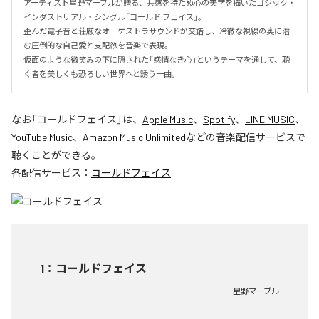
アーティスト星野マーブルが贈る、共感を持たぬ心の美学を描いたゴシック・
インダストリアル・シングル「コールド フェイス」。

歪んだ電子音と荘厳なオーケストラサウンドが交錯し、冷徹な視線の奥に潜
む圧倒的な自己愛と支配欲を音楽で表現。

仮面のような微笑みの下に隠された「感情なき心」というテーマを通して、聴
く者を美しくも恐ろしい世界へと誘う一曲。
なお「
コールドフェイス
」は、
Apple Music
、
Spotify
、
LINE MUSIC
、
YouTube Music
、
Amazon Music Unlimited
などの音楽配信サービスで
聴くことができる。
各配信サービス：
コールドフェイス
1
：
コールドフェイス
星野マーブル