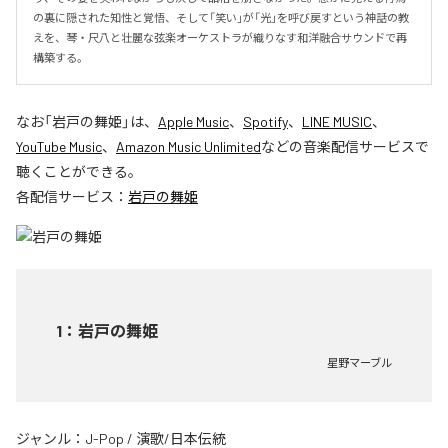
の裏に隠された知性と覚悟、そして「笑い」が「光」を呼び戻すという神話の教
えを、琴・尺八と壮麗な弦楽オーケストラが織りなす和洋融合サウンドで再
構築する。
なお「
岩戸の舞姫
」は、
Apple Music
、
Spotify
、
LINE MUSIC
、
YouTube Music
、
Amazon Music Unlimited
などの音楽配信サービスで
聴くことができる。
各配信サービス：
岩戸の舞姫
1
：
岩戸の舞姫
星野マーブル
ジャンル：
J-Pop
/
演歌/日本伝統