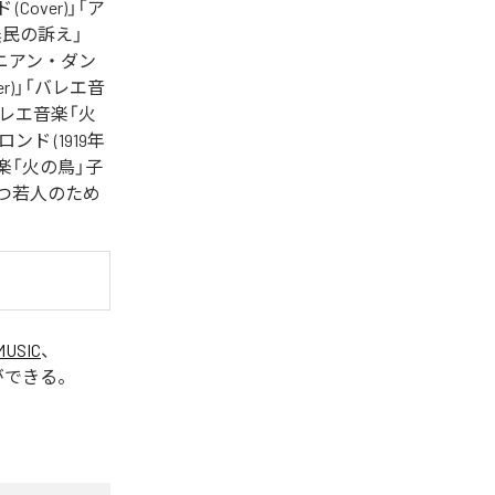
(Cover)」「ア
「農民の訴え」
ルメニアン・ダン
er)」「バレエ音
「バレエ音楽「火
ド (1919年
音楽「火の鳥」子
飛び立つ若人のため
MUSIC
、
ができる。