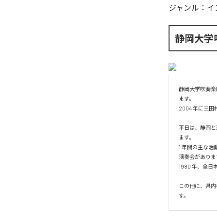
ジャンル：
イ
静岡大学
静岡大学吹奏楽
ます。

2004 年に三
平日は、静岡と
ます。

1 年間の主な活
演奏会があります
1980 年、全
この他に、県内
す。