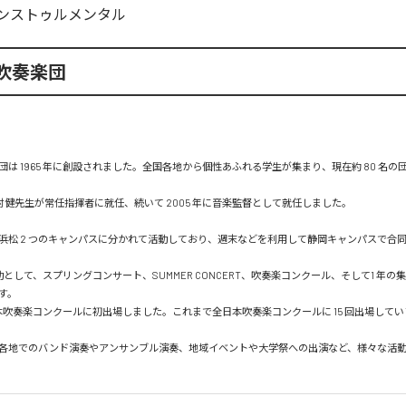
ンストゥルメンタル
吹奏楽団
団は 1965 年に創設されました。全国各地から個性あふれる学生が集まり、現在約 80 名の
田村健先生が常任指揮者に就任、続いて 2005 年に音楽監督として就任しました。

浜松 2 つのキャンパスに分かれて活動しており、週末などを利用して静岡キャンパスで合
動として、スプリングコンサート、SUMMER CONCERT、吹奏楽コンクール、そして1 年
。

日本吹奏楽コンクールに初出場しました。これまで全日本吹奏楽コンクールに 15 回出場してい
各地でのバンド演奏やアンサンブル演奏、地域イベントや大学祭への出演など、様々な活