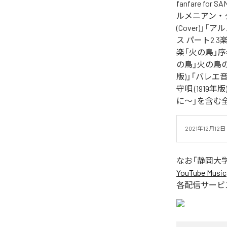
fanfare f
ルメニアン・ダン
(Cover)」
ス パート2 3
楽「火の鳥」序奏
の鳥」火の鳥の
版)」「バレエ
守唄 (1919年
に～」を含む
2021年12月
なお「
静岡大学
YouTube Music
各配信サービ