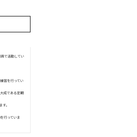
団員で活動してい
同練習を行ってい
の集大成である定期
ます。

動を行っていま