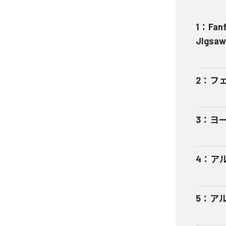
1
：
Fanf
JIgsaw
2
：
フェ
3
：
ヨー
4
：
アル
5
：
アル