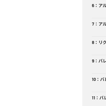
6
：
アル
7
：
アル
8
：
リグ
9
：
バレ
10
：
バ
11
：
バ