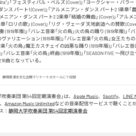
or SANta"」「フェスティバル・ベルズ (Cover)」「ヨークシャー・バラード 
ス パート1 (Cover)」「アルメニアン・ダンス パート2 1楽章
「アルメニアン・ダンス パート2 2楽章「結婚の舞曲」 (Cover)」「ア
楽章「ロリの歌」 (Cover)」「リグ・ヴェーダ 天地創造への賛歌 (Cov
 (1919年版)」「バレエ音楽「火の鳥」火の鳥の踊り (1919年版)」
ヴァリエーション (1919年版)」「バレエ音楽「火の鳥」女王たちのロン
音楽「火の鳥」魔王カスチェイの凶悪な踊り (1919年版)」「バレエ
版)」「バレエ音楽「火の鳥」終曲 (1919年版)」「SEASON FIVE ～
全16曲となっている。
12日　静岡県清水文化会館マリナート大ホールにて収録
吹奏楽団 第54回定期演奏会
」は、
Apple Music
、
Spotify
、
LINE 
、
Amazon Music Unlimited
などの音楽配信サービスで聴くこと
ス：
静岡大学吹奏楽団 第54回定期演奏会