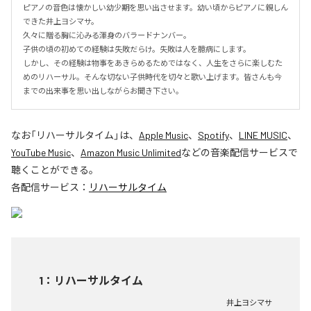
ピアノの音色は懐かしい幼少期を思い出させます。幼い頃からピアノに親しん
できた井上ヨシマサ。

久々に贈る胸に沁みる渾身のバラードナンバー。

子供の頃の初めての経験は失敗だらけ。失敗は人を臆病にします。

しかし、その経験は物事をあきらめるためではなく、人生をさらに楽しむた
めのリハーサル。そんな切ない子供時代を切々と歌い上げます。皆さんも今
までの出来事を思い出しながらお聞き下さい。
なお「
リハーサルタイム
」は、
Apple Music
、
Spotify
、
LINE MUSIC
、
YouTube Music
、
Amazon Music Unlimited
などの音楽配信サービスで
聴くことができる。
各配信サービス：
リハーサルタイム
1
：
リハーサルタイム
井上ヨシマサ