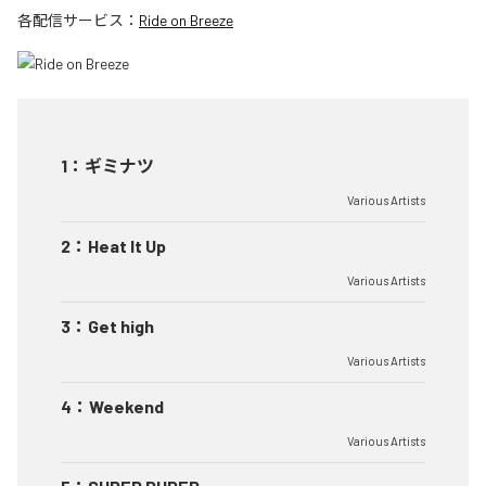
各配信サービス：
Ride on Breeze
1
：
ギミナツ
Various Artists
2
：
Heat It Up
Various Artists
3
：
Get high
Various Artists
4
：
Weekend
Various Artists