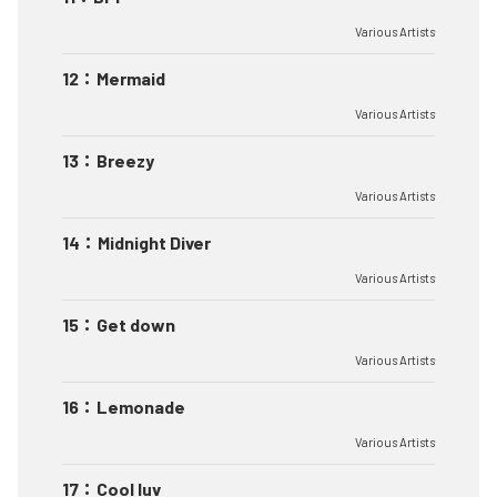
Various Artists
12
：
Mermaid
Various Artists
13
：
Breezy
Various Artists
14
：
Midnight Diver
Various Artists
15
：
Get down
Various Artists
16
：
Lemonade
Various Artists
17
：
Cool luv