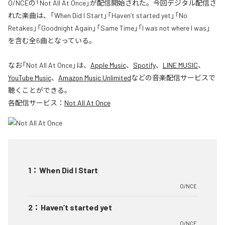
O/NCEの「Not All At Once」が配信開始された。今回デジタル配信さ
れた楽曲は、「When Did I Start」「Haven’t started yet」「No
Retakes」「Goodnight Again」「Same Time」「I was not where I was」
を含む全6曲となっている。
なお「
Not All At Once
」は、
Apple Music
、
Spotify
、
LINE MUSIC
、
YouTube Music
、
Amazon Music Unlimited
などの音楽配信サービスで
聴くことができる。
各配信サービス：
Not All At Once
1
：
When Did I Start
O/NCE
2
：
Haven’t started yet
O/NCE