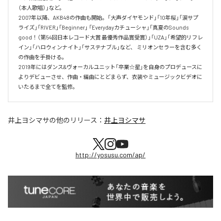
（本人歌唱）」など。

2007年以降、AKB48の作曲も開始。「大声ダイヤモンド」「10年桜」「涙サプ
ライズ」「RIVER」「Beginner」 「Everydayカチューシャ」「真夏のSounds 
good！（第54回日本レコード大賞 最優秀作品賞受賞）」「UZA」「希望的リフレ
イン」「ハロウィンナイト」「サステナブル」など、 ミリオンセラーを含む多く
の作曲を手掛ける。

2019年にはダンス&ヴォーカルユニット「卒業☆星」を自身のプロデュースに
よりデビューさせ、作曲・編曲にとどまらず、衣装やミュージックビデオに
いたるまで全てを監修。
井上ヨシマサ
の他のリリース：
井上ヨシマサ
http://yosusu.com/ap/