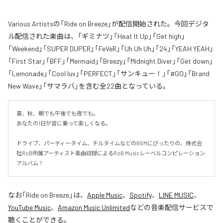
Various Artistsの「Ride on Breeze」が配信開始された。今回デジタ
ル配信された楽曲は、「ギミナツ」「Heat It Up」「Get high」
「Weekend」「SUPER DUPER」「FeVeR」「Uh Uh Uh」「24」「YEAH YEAH」
「First Star」「BFF」「Mermaid」「Breezy」「Midnight Diver」「Get down」
「Lemonade」「Cool luv」「PERFECT」「サンキュー！」「#GO」「Brand
New Wave」「サマラバ」を含む全22曲となっている。
夏、秋、朝でも午後でも夜でも。

あなたの1日が音に乗って楽しくなる。

ドライブ、パーティータイム、チルタイムなどのBGMにぴったりの、株式会
社RoB所属アーティスト楽曲収録によるRoB Musicレーベルコンピレーション
アルバム！
なお「
Ride on Breeze
」は、
Apple Music
、
Spotify
、
LINE MUSIC
、
YouTube Music
、
Amazon Music Unlimited
などの音楽配信サービスで
聴くことができる。