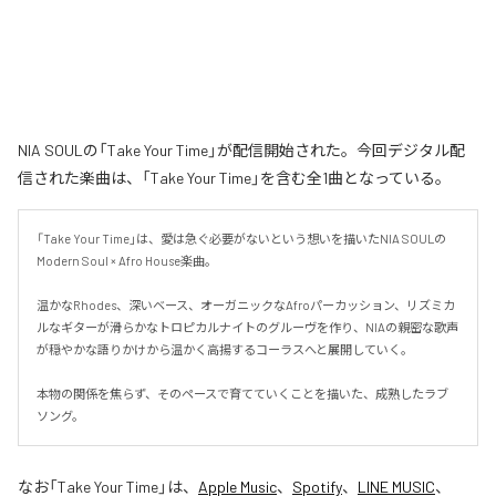
NIA SOULの「Take Your Time」が配信開始された。今回デジタル配
信された楽曲は、「Take Your Time」を含む全1曲となっている。
「Take Your Time」は、愛は急ぐ必要がないという想いを描いたNIA SOULの
Modern Soul × Afro House楽曲。

温かなRhodes、深いベース、オーガニックなAfroパーカッション、リズミカ
ルなギターが滑らかなトロピカルナイトのグルーヴを作り、NIAの親密な歌声
が穏やかな語りかけから温かく高揚するコーラスへと展開していく。

本物の関係を焦らず、そのペースで育てていくことを描いた、成熟したラブ
ソング。
なお「
Take Your Time
」は、
Apple Music
、
Spotify
、
LINE MUSIC
、