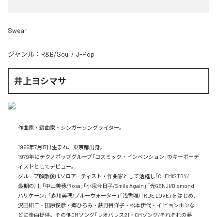
Swear
ジャンル：
R&B/Soul
/
J-Pop
井上ヨシマサ
作曲家・編曲家・シンガーソングライター。

1966年7月17日生まれ、東京都出身。

1979年にテクノポップグループ「コスミック・インベンション」のキーボーデ
ィストとしてデビュー。

グループ解散後はソロアーティスト・作曲家として活躍し「CHEMISTRY/

最期の川」「中山美穂/Rosa」「小泉今日子/Smile Again」「光GENJI/Diamond
ハリケーン」 「森川美穂/ブルーウォーター」「浅香唯/TRUE LOVE」をはじめ、
沢田研二・田原俊彦・郷ひろみ・荻野目洋子・松本伊代・イ ビョンホンな
どに楽曲提供。その他CMソング「レオパレス21・CMソング/それぞれの夢