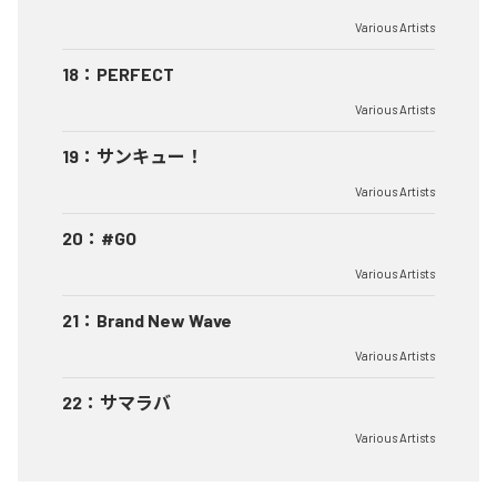
Various Artists
18
：
PERFECT
Various Artists
19
：
サンキュー！
Various Artists
20
：
#GO
Various Artists
21
：
Brand New Wave
Various Artists
22
：
サマラバ
Various Artists