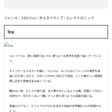
ジャンル：
R&B/Soul
/
オルタナティブ
/
エレクトロニック
1na
1na（イナ）は、夢と現実のあいだに漂うような世界を音楽で描くアーティス
ト。

キャッチーなメロディを軸に、Hip-Hop、Alt-Popなどジャンルの境界を自
由に行き来しながら、かわいさの中に切なさや孤独、どこか懐かしい感情を
閉じ込めた楽曲を生み出している。

眠れない夜、ひとりの帰り道、まだ夢の中にいるような朝。言葉にできない
気持ちや、忘れたくない一瞬にそっと寄り添うような音楽を届ける。

楽曲だけでなく、ビジュアルやSNSを含めた独自の世界観も1naの表現のひ
とつ。
