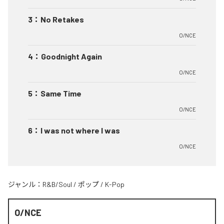
3
：
No Retakes
O/NCE
4
：
Goodnight Again
O/NCE
5
：
Same Time
O/NCE
6
：
I was not where I was
O/NCE
ジャンル：
R&B/Soul
/
ポップ
/
K-Pop
O/NCE