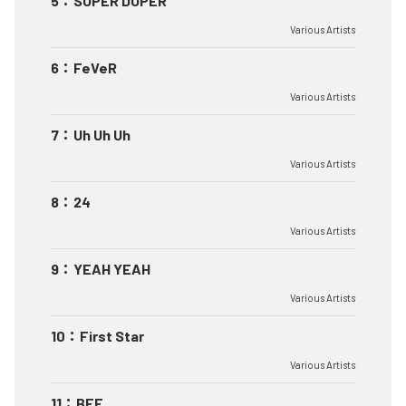
5
：
SUPER DUPER
Various Artists
6
：
FeVeR
Various Artists
7
：
Uh Uh Uh
Various Artists
8
：
24
Various Artists
9
：
YEAH YEAH
Various Artists
10
：
First Star
Various Artists
11
：
BFF