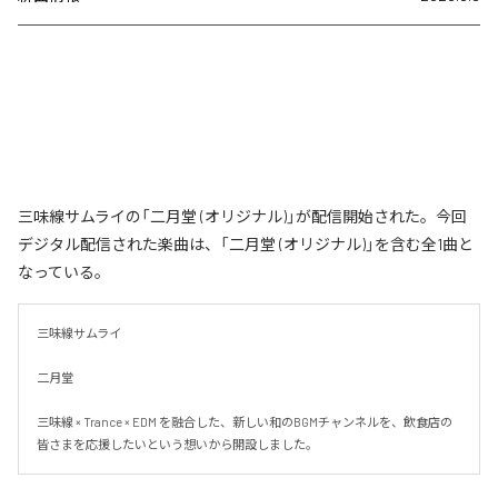
三味線サムライの「二月堂 (オリジナル)」が配信開始された。今回
デジタル配信された楽曲は、「二月堂 (オリジナル)」を含む全1曲と
なっている。
三味線サムライ

二月堂

三味線 × Trance × EDM を融合した、新しい和のBGMチャンネルを、飲食店の
皆さまを応援したいという想いから開設しました。