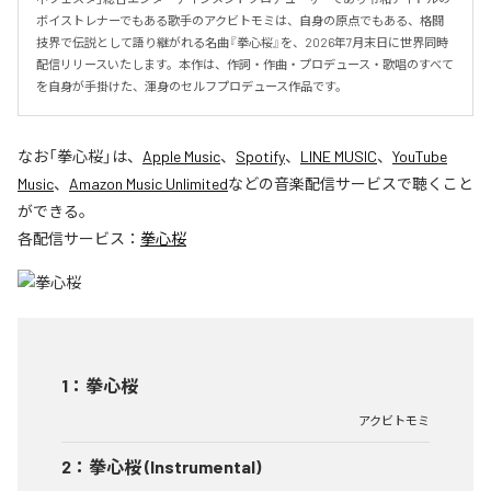
ボイストレナーでもある歌手のアクビトモミは、自身の原点でもある、格闘
技界で伝説として語り継がれる名曲『拳心桜』を、2026年7月末日に世界同時
配信リリースいたします。本作は、作詞・作曲・プロデュース・歌唱のすべて
を自身が手掛けた、渾身のセルフプロデュース作品です。
なお「
拳心桜
」は、
Apple Music
、
Spotify
、
LINE MUSIC
、
YouTube
Music
、
Amazon Music Unlimited
などの音楽配信サービスで聴くこと
ができる。
各配信サービス：
拳心桜
1
：
拳心桜
アクビトモミ
2
：
拳心桜 (Instrumental)