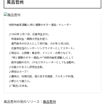
風呂哲州
作詞作曲実演職人/唄と健康のギター漫談／ナレーター

♪1968年２月７日、広島市生まれ。

　修道高校生・関西大学生を経て、

　嘉門達夫の付き人として修行後、1997年５月26日、

　広島市在住のシンガーソングライターとしてスタート。

♪現在は、公民館・集会所、イベント・お祭りなどで、

　「唄と健康のギター漫談」や「作詞作曲実演職人」として

　創作活動のほか、CMなどのナレーターとしても活動中。

♪広島さだまさし研究会会長。

♪野球はカープ！

♪趣味は、将棋冗段、受け流す外国語、アルモンデ料理。

♪嫁ひとり娘三人。

♪「風呂」は本名。
風呂哲州
の他のリリース：
風呂哲州