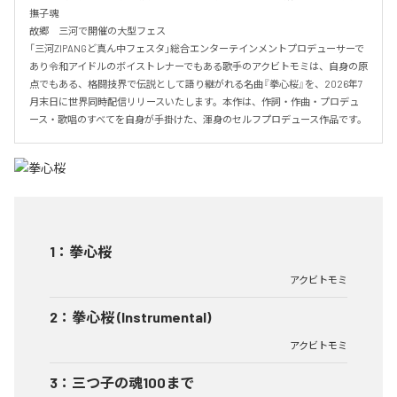
撫子魂

故郷　三河で開催の大型フェス

「三河ZIPANGど真ん中フェスタ」総合エンターテインメントプロデューサーで
あり令和アイドルのボイストレナーでもある歌手のアクビトモミは、自身の原
点でもある、格闘技界で伝説として語り継がれる名曲『拳心桜』を、2026年7
月末日に世界同時配信リリースいたします。本作は、作詞・作曲・プロデュ
ース・歌唱のすべてを自身が手掛けた、渾身のセルフプロデュース作品です。
1
：
拳心桜
アクビトモミ
2
：
拳心桜 (Instrumental)
アクビトモミ
3
：
三つ子の魂100まで