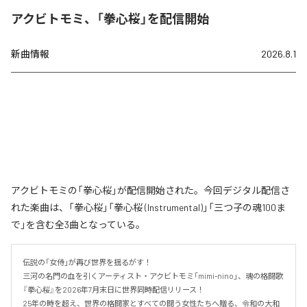
アクビトモミ、「拳心桜」を配信開始
新曲情報
2026.8.1
アクビトモミの「拳心桜」が配信開始された。今回デジタル配信さ
れた楽曲は、「拳心桜」「拳心桜 (Instrumental)」「三つ子の魂100ま
で」を含む全3曲となっている。
伝説の「女侍」が再び世界を揺るがす！

三河の名門の血を引くアーティスト・アクビトモミ「mimi-nino」、魂の格闘歌
『拳心桜』を2026年7月末日に世界同時配信リリース！

25年の時を超え、世界の格闘家とすべての闘う女性たちへ贈る、令和の大和