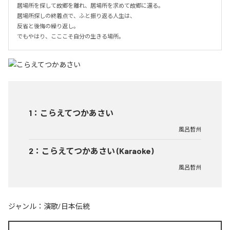
居場所を探して故郷を離れ、居場所を求めて故郷に還る。

居場所探しの終着点で、ふと振り返る人生は、

反省と後悔の繰り返し。

でもやはり、こここそ自分の生きる場所。
1
：
こらえてつかあさい
風呂哲州
2
：
こらえてつかあさい (Karaoke)
風呂哲州
ジャンル：
演歌/日本伝統