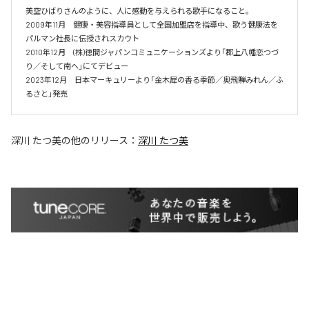
美空ひばりさんのように、人に感動を与えられる歌手になること。

2009年11月　健康・美容指導員として全国加盟店を指導中、歌う健康法を
パルマン社長に伝授されスカウト

2010年12月　(株)徳間ジャパンコミュニケーションズより「郡上八幡恋つづ
り／そして南へ」にてデビュー

2023年12月　日本マーキュリーより「金木犀の香る季節／奥飛騨みれん／ふ
るさと」発売
深川 たつ美
の他のリリース：
深川 たつ美