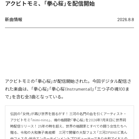
アクビトモミ、「拳心桜」を配信開始
新曲情報
2026.8.8
アクビトモミの「拳心桜」が配信開始された。今回デジタル配信さ
れた楽曲は、「拳心桜」「拳心桜 (Instrumental)」「三つ子の魂100ま
で」を含む全3曲となっている。
伝説の「女侍」が再び世界を揺るがす！ 三河の名門の血を引くアーティスト・
アクビトモミ「mimi-nino」、魂の格闘歌『拳心桜』を2026年7月末日に世界同
時配信リリース！ 25年の時を超え、世界の格闘家とすべての闘う女性たちへ
贈る、令和の大和撫子魂 故郷　三河で開催の大型フェス 「三河ZIPANGど真ん
中フェスタ」総合エンターテインメントプロデューサーであり令和アイドルの