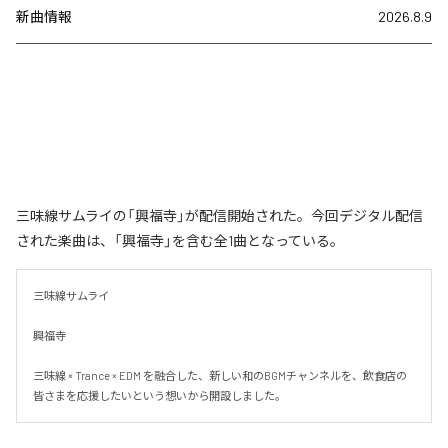
新曲情報
2026.8.9
三味線サムライの「興福寺」が配信開始された。今回デジタル配信
された楽曲は、「興福寺」を含む全1曲となっている。
三味線サムライ

興福寺

三味線 × Trance × EDM を融合した、新しい和のBGMチャンネルを、飲食店の
皆さまを応援したいという想いから開設しました。