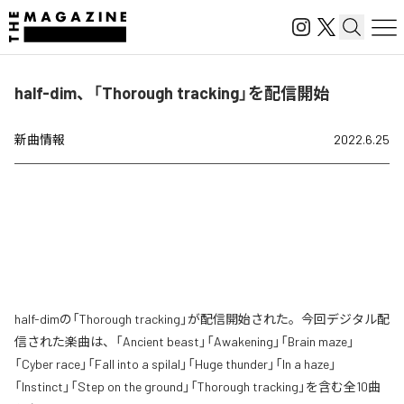
half-dim、「Thorough tracking」を配信開始
新曲情報
2022.6.25
half-dimの「Thorough tracking」が配信開始された。今回デジタル配
信された楽曲は、「Ancient beast」「Awakening」「Brain maze」
「Cyber race」「Fall into a spilal」「Huge thunder」「In a haze」
「Instinct」「Step on the ground」「Thorough tracking」を含む全10曲