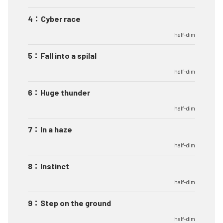
4
：
Cyber race
half-dim
5
：
Fall into a spilal
half-dim
6
：
Huge thunder
half-dim
7
：
In a haze
half-dim
8
：
Instinct
half-dim
9
：
Step on the ground
half-dim