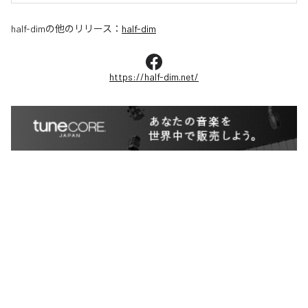
half-dim
の他のリリース：
half-dim
https://half-dim.net/