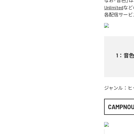
なお「
音色
」
Unlimited
など
各配信サービ
1
：
音
ジャンル：
ヒ
CAMPNO