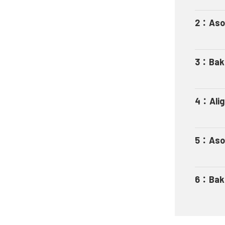
2
：
Aso
3
：
Bak
4
：
Ali
5
：
Aso
6
：
Bak