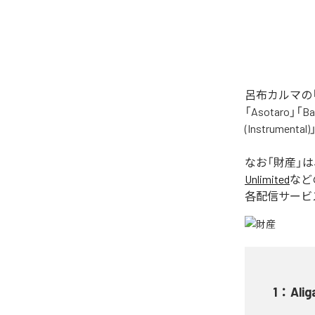
呂布カルマの「
「Asotaro」「Bak
(Instrume
なお「
財産
」
Unlimited
など
各配信サービ
1
：
Alig