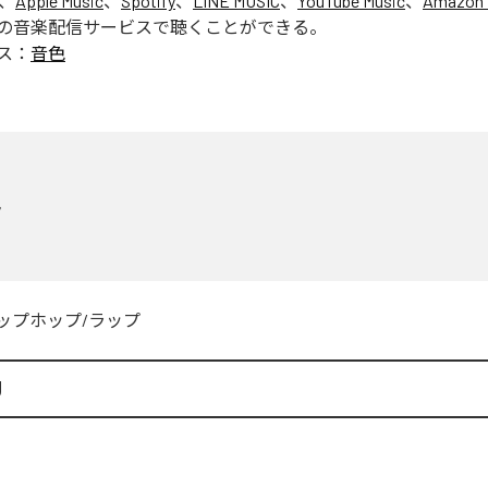
は、
Apple Music
、
Spotify
、
LINE MUSIC
、
YouTube Music
、
Amazon 
の音楽配信サービスで聴くことができる。
ス：
音色
色
ップホップ/ラップ
U