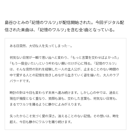
島谷ひとみの「記憶のワルツ」が配信開始された。今回デジタル配
信された楽曲は、「記憶のワルツ」を含む全1曲となっている。
ある日突然、大切な人を失ってしまった―。

何気ない日常が一瞬で思い出へと変わり、「もっと言葉を交わせばよかった」
「もう一度会いたい」という叶わない願いだけが心に残る。『記憶のワルツ』
は、そんな突然の別れを経験した一人の主人公が、止まることのない時間の
中で愛する人との記憶を抱きしめながら生きていく姿を描いた、大人のラブ
バラードです。

時計の針は今日も変わらず未来へ進み続けます。しかし心の中では、過去と
現在が幾度となく重なり、笑顔も涙も、交わした言葉も、何気ない日常も、
まるでワルツを踊るように静かによみがえります。

失ったからこそ気づく愛の深さ。消えることのない記憶。その想いは、時を
超え、今日も静かにワルツを踊り続けます。