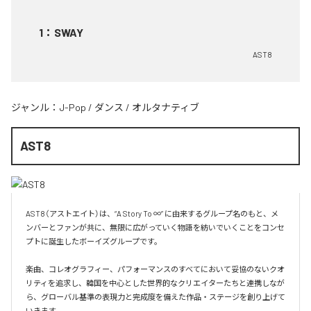
1
：
SWAY
AST8
ジャンル：
J-Pop
/
ダンス
/
オルタナティブ
AST8
AST8（アストエイト）は、“A Story To ∞” に由来するグループ名のもと、メ
ンバーとファンが共に、無限に広がっていく物語を紡いでいくことをコンセ
プトに誕生したボーイズグループです。

楽曲、コレオグラフィー、パフォーマンスのすべてにおいて妥協のないクオ
リティを追求し、韓国を中心とした世界的なクリエイターたちと連携しなが
ら、グローバル基準の表現力と完成度を備えた作品・ステージを創り上げて
いきます。
