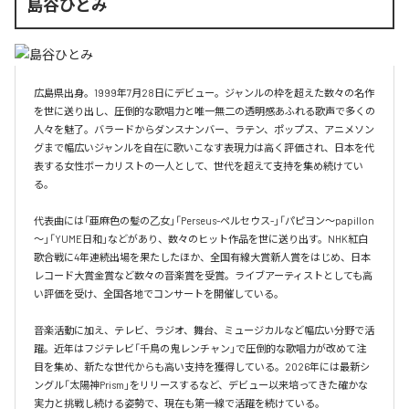
島谷ひとみ
広島県出身。1999年7月28日にデビュー。ジャンルの枠を超えた数々の名作
を世に送り出し、圧倒的な歌唱力と唯一無二の透明感あふれる歌声で多くの
人々を魅了。バラードからダンスナンバー、ラテン、ポップス、アニメソン
グまで幅広いジャンルを自在に歌いこなす表現力は高く評価され、日本を代
表する女性ボーカリストの一人として、世代を超えて支持を集め続けてい
る。

代表曲には「亜麻色の髪の乙女」「Perseus-ペルセウス-」「パピヨン～papillon
～」「YUME日和」などがあり、数々のヒット作品を世に送り出す。NHK紅白
歌合戦に4年連続出場を果たしたほか、全国有線大賞新人賞をはじめ、日本
レコード大賞金賞など数々の音楽賞を受賞。ライブアーティストとしても高
い評価を受け、全国各地でコンサートを開催している。

音楽活動に加え、テレビ、ラジオ、舞台、ミュージカルなど幅広い分野で活
躍。近年はフジテレビ「千鳥の鬼レンチャン」で圧倒的な歌唱力が改めて注
目を集め、新たな世代からも高い支持を獲得している。2026年には最新シ
ングル「太陽神Prism」をリリースするなど、デビュー以来培ってきた確かな
実力と挑戦し続ける姿勢で、現在も第一線で活躍を続けている。