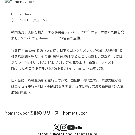
Moment Joon

（モーメント・ジューン）

韓国出身、大阪を拠点にする移民者ラッパー。2011年から日本語で楽曲を発
表し、2019年からMoment Joonの名前で活動。

代表作『Passport & Garçon』は、日本のコンシャスラップの新しい幕開けと
称され話題を呼だ。その後「希望」を探求することに没頭し、2023年には自
身のレーベルHOPE MACHINE FACTORYを立ち上げ、新鋭アーティスト
Fisongとのコラボアルバム『Only Built 4 Human Links』を発表。

日本語による執筆活動も並行していて、自伝的小説『三代』、岩波文庫から
はエッセイ単行本『日本移民日記』を発表。現在はWeb岩波で新連載『外人放
浪記』連載中。
Moment Joon
の他のリリース：
Moment Joon
https://inceptiongur.thebase.in/