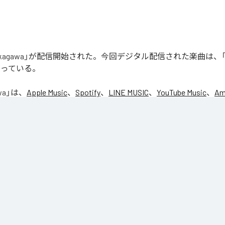
「Nakagawa」が配信開始された。今回デジタル配信された楽曲は、「N
なっている。
wa
」は、
Apple Music
、
Spotify
、
LINE MUSIC
、
YouTube Music
、
Am
の音楽配信サービスで聴くことができる。
ス：
Nakagawa
agawa