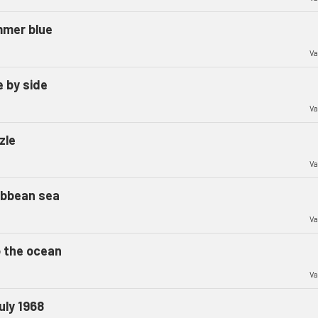
mer blue
Va
e by side
Va
zle
Va
ibbean sea
Va
o the ocean
Va
uly 1968