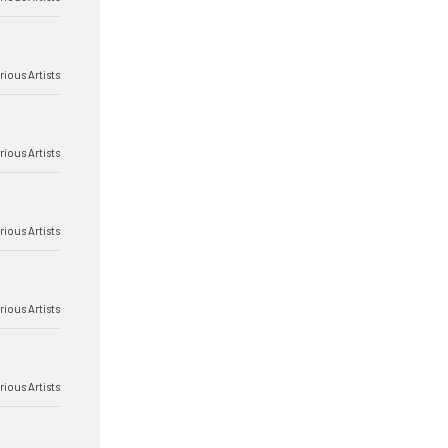
rious Artists
rious Artists
rious Artists
rious Artists
rious Artists