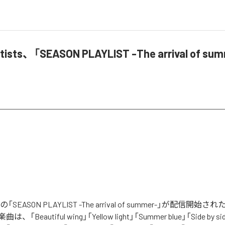
rtists、「SEASON PLAYLIST -The arrival of s
tistsの「SEASON PLAYLIST -The arrival of summer-」が配信
eautiful wing」「Yellow light」「Summer blue」「Side by side