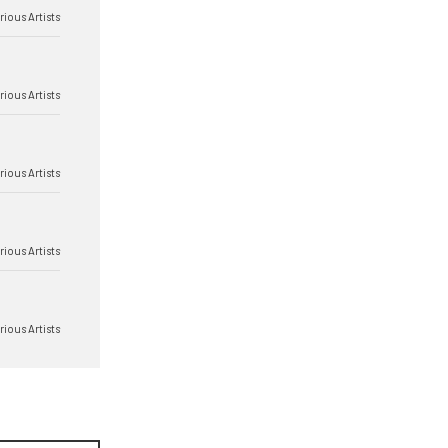
rious Artists
rious Artists
rious Artists
rious Artists
rious Artists