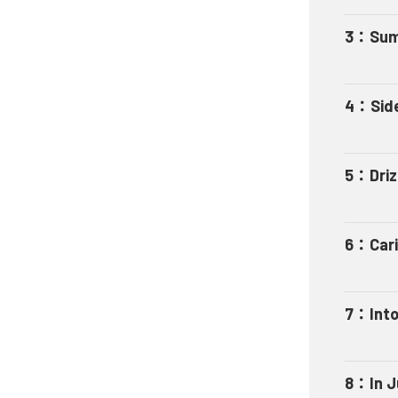
3
：
Sum
4
：
Sid
5
：
Driz
6
：
Car
7
：
Int
8
：
In J