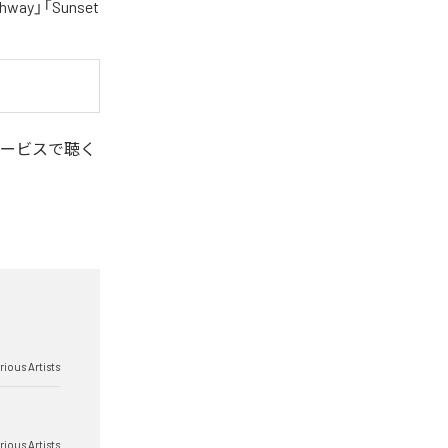
ighway」「Sunset
ービスで聴く
rious Artists
rious Artists