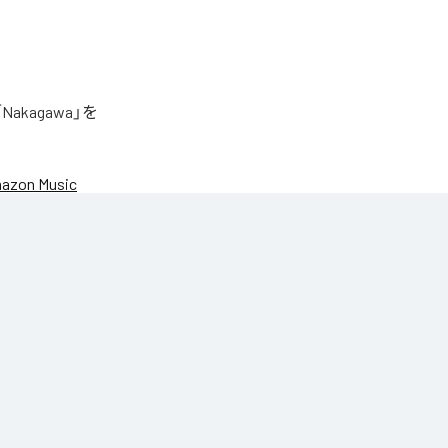
akagawa」を
azon Music
Yachiyo