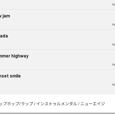
Va
w jam
Va
cada
Va
mmer highway
Va
nset smile
Va
ップホップ/ラップ
/
インストゥルメンタル
/
ニューエイジ