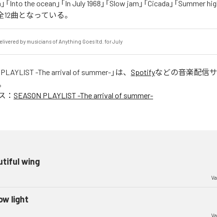
a」「Into the ocean」「In July 1968」「Slow jam」「Cicada」「Summer h
む全12曲となっている。
elivered by musicians of Anything Goes ltd. for July
PLAYLIST -The arrival of summer-
」は、
Spotify
などの音楽配信サ
。
ス：
SEASON PLAYLIST -The arrival of summer-
tiful wing
Va
ow light
Va