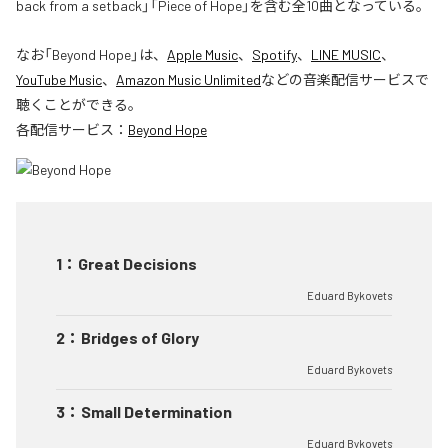
back from a setback」「Piece of Hope」を含む全10曲となっている。
なお「
Beyond Hope
」は、
Apple Music
、
Spotify
、
LINE MUSIC
、
YouTube Music
、
Amazon Music Unlimited
などの音楽配信サービスで
聴くことができる。
各配信サービス：
Beyond Hope
1
：
Great Decisions
Eduard Bykovets
2
：
Bridges of Glory
Eduard Bykovets
3
：
Small Determination
Eduard Bykovets