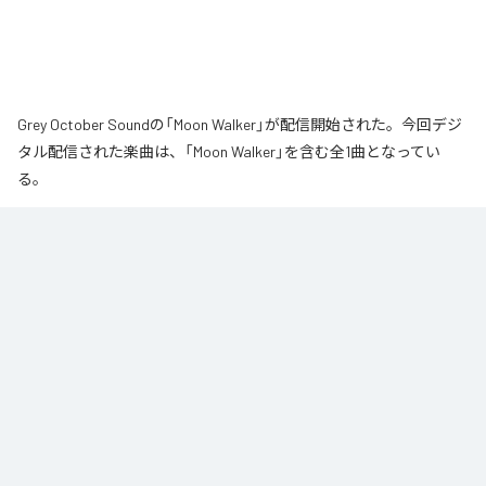
Grey October Soundの「Moon Walker」が配信開始された。今回デジ
タル配信された楽曲は、「Moon Walker」を含む全1曲となってい
る。
月の近くをゆっくりと歩いているような、静かで少し不思議な情景から生ま
れた作品です。大きな月が浮かぶ夜、その光のそばをゆっくりと進んでい
く。足取りは軽く、まるで僅かに浮かびながら歩いているような感覚。サウ
ンドの中心となるのは、柔らかなエレクトリックピアノの旋律です。落ち着
いたビートの上で穏やかに流れるメロディに、ギターの音色が静かに重な
り、深みのあるムーディな空気を作り出しています。旋律とリズムが自然に
繰り返されながら、ゆっくりと時間が流れていきます。エレクトリックピア
ノの柔らかな響きと、さりげなく加わるギターの余韻。それらを支える落ち
着いたビートが重なり、夜の静けさに馴染む心地よいサウンドに仕上がって
います。穏やかなリズムに身を委ねながら、柔らかな旋律とギターの余韻が
作り出す、静かでムーディな時間を楽しんでください。