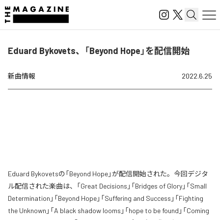
Eduard Bykovets、「Beyond Hope」を配信開始
新曲情報
2022.6.25
Eduard Bykovetsの「Beyond Hope」が配信開始された。今回デジタ
ル配信された楽曲は、「Great Decisions」「Bridges of Glory」「Small
Determination」「Beyond Hope」「Suffering and Success」「Fighting
the Unknown」「A black shadow looms」「hope to be found」「Coming