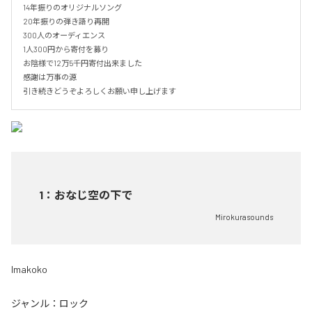
14年振りのオリジナルソング

20年振りの弾き語り再開

300人のオーディエンス

1人300円から寄付を募り

お陰様で12万5千円寄付出来ました

感謝は万事の源

引き続きどうぞよろしくお願い申し上げます
1
：
おなじ空の下で
Mirokurasounds
Imakoko
ジャンル：
ロック