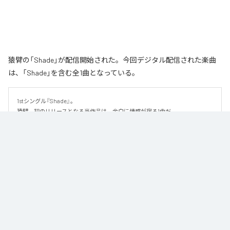
猿臂の「Shade」が配信開始された。今回デジタル配信された楽曲
は、「Shade」を含む全1曲となっている。
1stシングル『Shade』。

猿臂、初のリリースとなる当作品は、余白に情感が宿る1曲だ。

繊細な美しさを纏ったハイトーンボイスと、静かに紡がれるピアノを軸に、
少しずつ重なり合っていく音にドラマを感じるこの楽曲。しみじみとした切
なさを感じさせるメロディと儚くも優雅な詩は、より深くその世界を押し広
げていく。なだらかな緩急はストーリー性を醸し出し、リスナーの心をぐっ
と引き込む。

足し算よりも引き算によって演出される世界観にじっくりと浸りたくなる1曲
だ。
なお「
Shade
」は、
Apple Music
、
Spotify
、
LINE MUSIC
、
YouTube