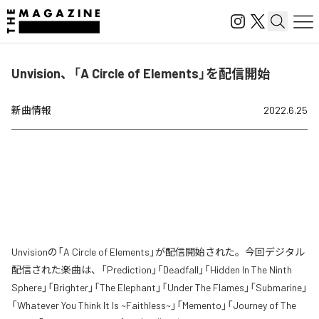
Unvision、「A Circle of Elements」を配信開始
新曲情報
2022.6.25
Unvisionの「A Circle of Elements」が配信開始された。今回デジタル
配信された楽曲は、「Prediction」「Deadfall」「Hidden In The Ninth
Sphere」「Brighter」「The Elephant」「Under The Flames」「Submarine」
「Whatever You Think It Is ~Faithless~」「Memento」「Journey of The