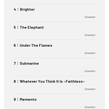
4
：
Brighter
Unvision
5
：
The Elephant
Unvision
6
：
Under The Flames
Unvision
7
：
Submarine
Unvision
8
：
Whatever You Think It Is ~Faithless~
Unvision
9
：
Memento
Unvision