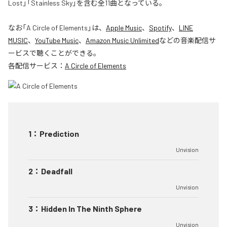
Lost」「Stainless Sky」を含む全11曲となっている。
なお「
A Circle of Elements
」は、
Apple Music
、
Spotify
、
LINE
MUSIC
、
YouTube Music
、
Amazon Music Unlimited
などの音楽配信サ
ービスで聴くことができる。
各配信サービス：
A Circle of Elements
1
：
Prediction
Unvision
2
：
Deadfall
Unvision
3
：
Hidden In The Ninth Sphere
Unvision