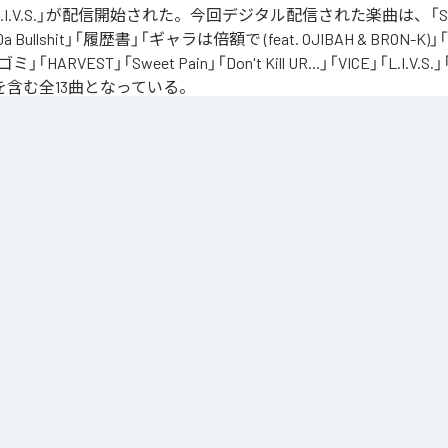
の「L.I.V.S.」が配信開始された。今回デジタル配信された楽曲は、「Sinn
 Da Bullshit」「履歴書」「ギャラは倍額で (feat. OJIBAH & BRON-K)」「
「ゴミ」「HARVEST」「Sweet Pain」「Don't Kill UR...」「VICE」「L.I
を含む全13曲となっている。
、自分のこれまでの人生と未来を改めて考え直したタイミングに「Life Is Very Short」
の「L.I.V.S.」はLife Is Very Shortの頭文字を取ったものである。今作は本来、NORIK
だった作品であり、予定より早く出所が叶った為、お蔵入りになりそうだったが聴きたいと
リースが決定したキャリア12枚目のアルバムとなってる。
」は、
Apple Music
、
Spotify
、
LINE MUSIC
、
YouTube Music
、
Amazo
の音楽配信サービスで聴くことができる。
ス：
L.I.V.S.