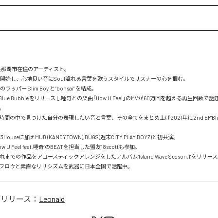
沖縄県那覇市在住のアーティスト。

動を開始し、心地良い音にSoul溢れる言葉を歌うスタイルでリスナーの心を掴む。

ッパー Slim Boy と”bonsai" を結成。

 EP 'Blue Bubble'をリリースし唾奇との楽曲「How U Feel」のMVが60万回を超える再生回数


間の中で見つけた自分の表現したい音と言葉、その全てをまとめ上げ2021年に2nd EP"Blue Bub
Houseに加えMUD (KANDYTOWN),BUGS(週末CITY PLAY BOYZ)と初共演。

 U Feel feat.唾奇’のBEATを担当した盟友18scottも参加。

れまでの作品をアコースティックアレンジをしたアルバム"Island Wave Season.1"をリリース
フロウと素直なリリシズムを武器に日本全国で活躍中。
のリリース：
Leonald