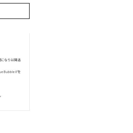
で話題になり以降活
ble II"を
。
