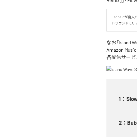
Remix]」「Fl
Leonaldが
ドサウンドにリ
なお「
Island W
Amazon Music 
各配信サービ
1
：
Slow
2
：
Bub