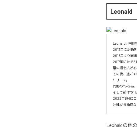
Leonald
Leonald: 
2013年に活
2015年より同郷のラ
2017年に1st
躍の幅を広げる。
その後、過ごす時
リリース。

同郷のYo-Sea、3
そして前作の’How
2022年6月にこ
沖縄から独特な
Leonald
の他