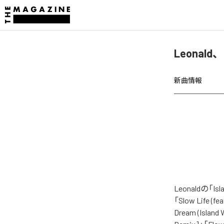
Leonald、
新曲情報
Leonaldの
「Slow Life (f
Dream (Island 