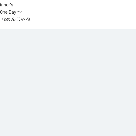
er's
One Day ～
.V.S.」「なめんじゃね
をテーマに制作され
IYOが収監中にリリ
言うファンの声
n Music