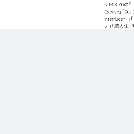
NORIKIYO
Excuse」「Cut
Interrlude～」
ぇ」「続人生」
自身が難病に罹患し
たアルバム。タイトル
ースされる予定
に応える形でリ
なお「
L.I.V.S.
Unlimited
など
各配信サービ