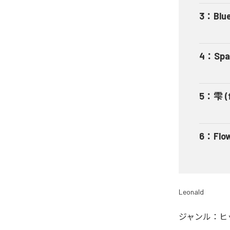
3
：
Blu
4
：
Spa
5
：
雫 (
6
：
Flo
Leonald
ジャンル：
ヒ