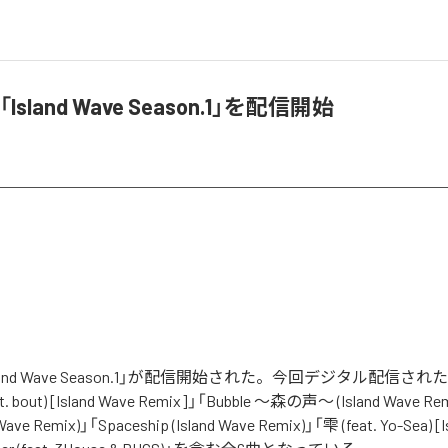
「Island Wave Season.1」を配信開始
「Island Wave Season.1」が配信開始された。今回デジタル配信さ
eat. bout) [Island Wave Remix]」「Bubble 〜森の声〜 (Island Wave Re
Wave Remix)」「Spaceship (Island Wave Remix)」「雫 (feat. Yo-Sea) [