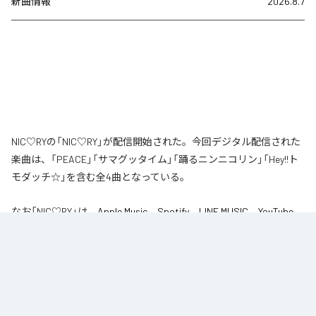
新曲情報
2026.8.7
NIC♡RYの「NIC♡RY」が配信開始された。今回デジタル配信された
楽曲は、「PEACE」「サマグッタイム」「踊るニンニコリン」「Hey!!ト
モダッチ☆」を含む全4曲となっている。
なお「
NIC♡RY
」は、
Apple Music
、
Spotify
、
LINE MUSIC
、
YouTube
Music
、
Amazon Music Unlimited
などの音楽配信サービスで聴くこと
ができる。
各配信サービス：
NIC♡RY