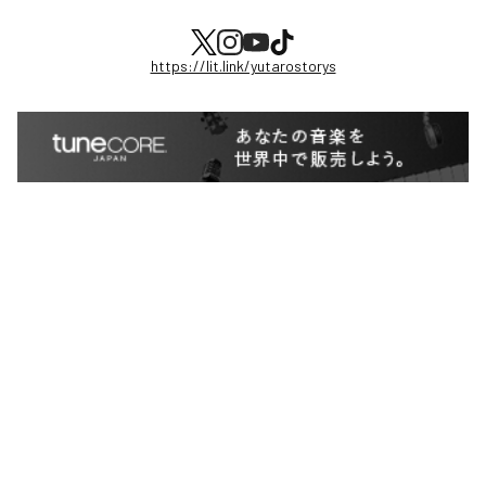
https://lit.link/yutarostorys