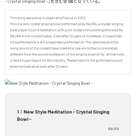
- Crystal Singing Bowl -」を含む全1曲となっている。
This song was active in Japan and France in 2002

This is a solo crystal singing bowl performance by RAURA, a crystal singing 
bowl player.Sound meditation with pure crystal instruments performed by 
RAURA in the United States. Even after 10 years of its release, it is said that 
this performance is still a legendary performance.The calmness and the 
living sound of the crystals have created a new world that is completely 
different from the sound meditation of the singing bowl so far. At that time, 
it had a huge impact on the industry. Please listen to the performance as it 
does not fade at all even after 10 years.
1
：
New Style Meditation - Crystal Singing
Bowl -
RAURA