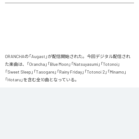
ORANCHAの「Augast」が配信開始された。今回デジタル配信され
た楽曲は、「Orancha」「Blue Moon」「Natsuyasumi」「Totonoi」
「Sweet Sleep」「Tasogare」「Rainy Friday」「Totonoi 2」「Minamo」
「Hotaru」を含む全10曲となっている。
夏の風と癒しのノスタルギアを

ORANCHAが贈る最新Lofi Beatsアルバム『August』は、「癒し」と「ノスタルジ
ア」をテーマにした、夏に寄り添う1枚です。

朝から始まりゆっくりと夕方へ導き夜風へ

どこか懐かしく、胸が締め付けられるようなメロディと、心地よいローファ
イ・ビート。

窓から吹き抜ける風を感じながら、ゆったりとした時間をお過ごしくださ