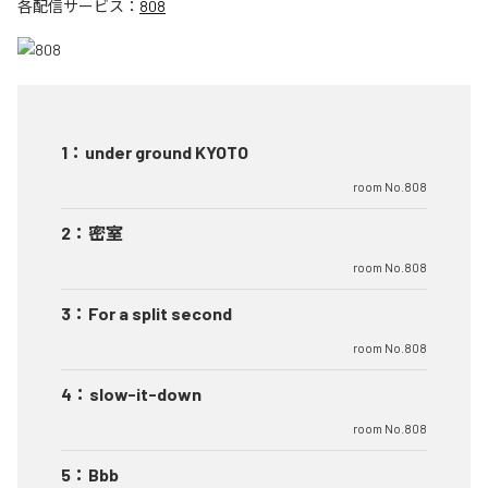
各配信サービス：
808
1
：
under ground KYOTO
room No.808
2
：
密室
room No.808
3
：
For a split second
room No.808
4
：
slow-it-down
room No.808
5
：
Bbb