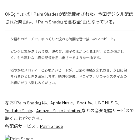
ONEg Muzikの「Palm Shade」が配信開始された。今回デジタル配信
された楽曲は、「Palm Shade」を含む全1曲となっている。
夕暮れのビーチで、ゆっくりと流れる時間を音で描いたLo-fiビート。

ピンクと紫が溶け合う空、波の音、椰子の木がつくる木陰。どこか懐かし
く、もう戻れない夏の記憶を思い出させるような一曲です。

穏やかなメロディーと心地よいビートが、日常の喧騒を忘れさせ、夕日に包
まれるひとときを演出します。勉強や読書、ドライブ、リラックスタイムの
お供にぜひお楽しみください。
なお「
Palm Shade
」は、
Apple Music
、
Spotify
、
LINE MUSIC
、
YouTube Music
、
Amazon Music Unlimited
などの音楽配信サービスで
聴くことができる。
各配信サービス：
Palm Shade