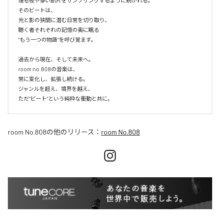
煙る夜や儚い断片をサンプリングするように紡がれる。

そのビートは、

光と影の狭間に潜む日常を切り取り、

聴く者それぞれの記憶の奥に眠る

“もう一つの物語”を呼び覚ます。

過去から現在、そして未来へ。

room no.808の音楽は、

常に変化し、拡張し続ける。

ジャンルを超え、境界を越え、

room No.808
の他のリリース：
room No.808