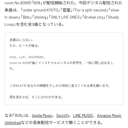
room No.808の「808」が配信開始された。今回デジタル配信された
楽曲は、「under ground KYOTO」「密室」「For a split second」「slow-
it-down」「Bbb」「shining」「ONLY LIVE ONES」「Broken city」「Shady
Loop」を含む全9曲となっている。
言葉はいらない。

ただ、ビートが語る。

Chill、LoFi、BOOMBAP。

room no.808が描くインストゥルメンタルの世界を、一枚に閉じ込めまし
た。

このBEATが あなたの時間を少しだけ特別に変えてくれる事を願います。

耳を澄ませば、そこには”808”がある。
なお「
808
」は、
Apple Music
、
Spotify
、
LINE MUSIC
、
Amazon Music
Unlimited
などの音楽配信サービスで聴くことができる。