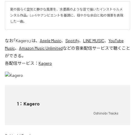
夏の揺らぐ空気と静かな風景を、水墨画のような音で描いたインストゥルメ
ンタル作品。Lo-fiやアンビエントを基調に、穏やかな余白と和の情景を表現
した一曲。
なお「
Kagero
」は、
Apple Music
、
Spotify
、
LINE MUSIC
、
YouTube
Music
、
Amazon Music Unlimited
などの音楽配信サービスで聴くこと
ができる。
各配信サービス：
Kagero
1
：
Kagero
Oshinobi Tracks