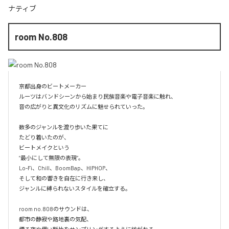
ナティブ
room No.808
京都出身のビートメーカー

ルーツはバンドシーンから始まり民族音楽や電子音楽に触れ、

音の広がりと異文化のリズムに魅せられていった。

数多のジャンルを渡り歩いた果てに

たどり着いたのが、

ビートメイクという

“最小にして無限の表現”。

Lo-Fi、Chill、BoomBap、HIPHOP、

そして和の響きを自在に行き来し、

ジャンルに縛られないスタイルを確立する。

room no.808のサウンドは、

都市の静寂や路地裏の気配、
