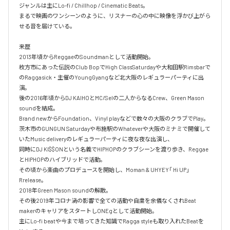
ジャンルは主にLo-fi / Chillhop / Cinematic Beats。

まるで映画のワンシーンのように、リスナーの心の中に映像を浮かび上がら
せる音を届けている。

来歴

2013年頃からReggaeのSoundmanとして活動開始。

枚方市にあった伝説のClub BopでHigh ClassSaturdayや大和田駅Rimsbarで
のRaggasick・主催のYoungGyangなど北大阪のレギュラーパーティに出
演。

後の2016年頃からDJ KAIHOとMC/Selの二人からなるCrew、Green Mason 
soundを結成。

Brand newからFoundation、Vinyl playなどで数々の大阪のクラブでPlay。

茨木市のGUNGUN Saturdayや布施駅のWhateverや大阪のミナミで開催して
いたMusic deliveryのレギュラーパーティに夜な夜な出演し、

同時にDJ KI$$ONという名義でHIPHOPのクラブシーンを渡り歩き、Reggae
とHIPHOPのハイブリッドで活動。

その頃から楽曲のプロデュースを開始し、Moman & UHYEY「 Hi UP」
Rrelease。

2018年Green Mason soundの解散。

その後2019年コロナ渦の影響で全ての活動や自粛を余儀なくされBeat 
makerのキャリアをスタートしONEgとして活動開始。

主にLo-fi beatや今まで培ってきた知識でRagga styleも取り入れたBeatを