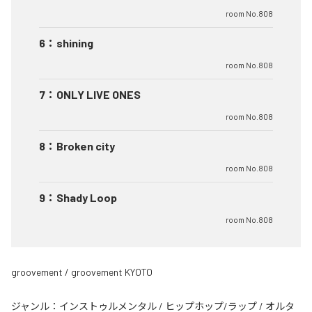
room No.808
6
：
shining
room No.808
7
：
ONLY LIVE ONES
room No.808
8
：
Broken city
room No.808
9
：
Shady Loop
room No.808
groovement / groovement KYOTO
ジャンル：
インストゥルメンタル
/
ヒップホップ/ラップ
/
オルタ