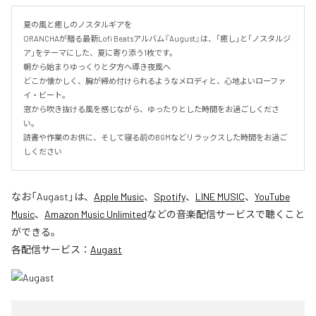
夏の風と癒しのノスタルギアを

ORANCHAが贈る最新Lofi Beatsアルバム『August』は、「癒し」と「ノスタルジ
ア」をテーマにした、夏に寄り添う1枚です。

朝から始まりゆっくりと夕方へ導き夜風へ

どこか懐かしく、胸が締め付けられるようなメロディと、心地よいローファ
イ・ビート。

窓から吹き抜ける風を感じながら、ゆったりとした時間をお過ごしくださ
い。

読書や作業のお供に、そして寝る前のBGMなどリラックスした時間をお過ご
しください
なお「
Augast
」は、
Apple Music
、
Spotify
、
LINE MUSIC
、
YouTube
Music
、
Amazon Music Unlimited
などの音楽配信サービスで聴くこと
ができる。
各配信サービス：
Augast