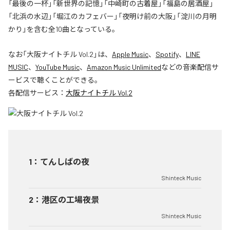
「最後の一杯」「新世界の記憶」「中崎町の古着屋」「福島の居酒屋」
「北浜の水辺」「堀江のカフェバー」「夜明け前の大阪」「淀川の月明
かり」を含む全10曲となっている。
なお「
大阪ナイトチル Vol.2
」は、
Apple Music
、
Spotify
、
LINE
MUSIC
、
YouTube Music
、
Amazon Music Unlimited
などの音楽配信サ
ービスで聴くことができる。
各配信サービス：
大阪ナイトチル Vol.2
1
：
てんしばの夜
Shinteck Music
2
：
港区の工場夜景
Shinteck Music