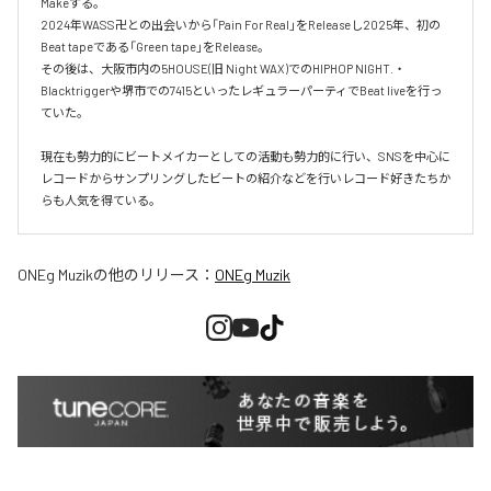
Makeする。

2024年WASS卍との出会いから「Pain For Real」をReleaseし2025年、初の
Beat tapeである「Green tape」をRelease。

その後は、大阪市内の5HOUSE(旧 Night WAX)でのHIPHOP NIGHT.・
Blacktriggerや堺市での7415といったレギュラーパーティでBeat liveを行っ
ていた。

現在も勢力的にビートメイカーとしての活動も勢力的に行い、SNSを中心に
レコードからサンプリングしたビートの紹介などを行いレコード好きたちか
らも人気を得ている。
ONEg Muzik
の他のリリース：
ONEg Muzik