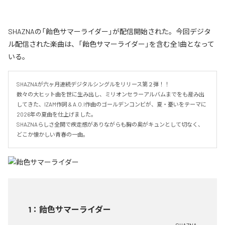
SHAZNAの「飴色サマーライダー」が配信開始された。今回デジタ
ル配信された楽曲は、「飴色サマーライダー」を含む全1曲となって
いる。
SHAZNAが六ヶ月連続デジタルシングルをリリース第２弾！！

数々の大ヒット曲を世に生み出し、ミリオンセラーアルバムまでをも産み出
してきた、IZAM作詞 & A.O.I作曲のゴールデンコンビが、夏・憂いをテーマに
2026年の夏曲を仕上げました。

SHAZNAらしさ全開で疾走感がありながらも胸の奥がキュンとして切なく、
どこか懐かしい青春の一曲。
1
：
飴色サマーライダー