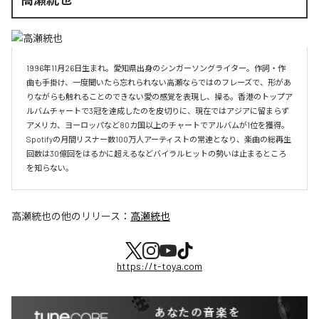
1996年11月26日生まれ。愛知県出身のシンガーソングライター。作詞・作
曲も手掛け、一度聞いたら忘れられない高瀬ならではのフレーズで、形があ
りながらも触れることのできない愛の感覚を表現し、操る。香港のトップア
ルバムチャートで3冠を達成したのを皮切りに、現在ではアジアに留まらず
アメリカ、ヨーロッパなど80カ国以上のチャートでアルバムが1位を獲得。
Spotifyの月間リスナー数100万人アーティストの常連となり、楽曲の総再生
回数は30億回をはるかに超えるなどバイラルヒットの勢いは止まるところ
を知らない。
高瀬統也
の他のリリース：
高瀬統也
https://t-toya.com