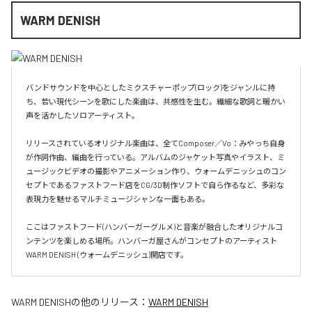
WARM DENISH
バンドサウンドを中心としたミクスチャーポップ(ロック)をジャンルに持
ち、若い現代シーンを歌にした楽曲は、共感性を生む。繊細な歌詞と暖かい
声を活かしたソロアーティスト。

リリースされているオリジナル楽曲は、全てComposer／Vo：みやっち自身
が作詞作曲、編曲を行っている。アルバムのジャケット写真やイラスト、ミ
ュージックビデオの撮影やアニメーション作り、ウォームデニッシュのコン
セプトであるファストフード店をCG/3D制作ソフトで自ら作るなど、多彩な
表現力を魅せるマルチミュージシャンな一面もある。

ここはファストフード(ハンバーガーグルメ)と音楽が融合したオリジナルコ
ンテンツを楽しめる場所。ハンバーガ屋さんがコンセプトのアーティスト
WARM DENISH (ウォームデニッシュ)開店です。
WARM DENISH
の他のリリース：
WARM DENISH