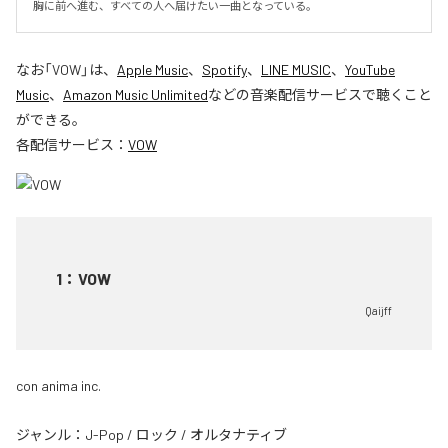
胸に前へ進む、すべての人へ届けたい一曲となっている。
なお「
VOW
」は、
Apple Music
、
Spotify
、
LINE MUSIC
、
YouTube
Music
、
Amazon Music Unlimited
などの音楽配信サービスで聴くこと
ができる。
各配信サービス：
VOW
1
：
VOW
Qaijff
con anima inc.
ジャンル：
J-Pop
/
ロック
/
オルタナティブ