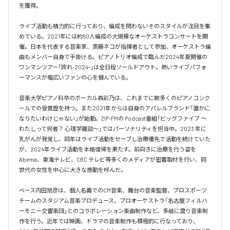
を獲得。

ライブ活動も精力的に行っており、編成を問わないそのスタイルが注目を集
めている。2021年には約50人編成の大規模なオーケストラコンサートを開
催。日本を代表する音楽家、斎藤ネコが指揮者として参加、オーケストラ編
曲もメンバー自身で手掛ける。ピアノトリオ編成で臨んだ2024年夏開催の
ワンマンツアー「誇れ-2024-」は全日程ソールドアウト。熱いライブパフォ
ーマンスが幅広いファンの心を掴んでいる。

音楽大学ピアノ科卒のボーカル森彩乃は、これまでに数多くのピアノコンク
ールでの受賞歴を持つ。また2021年からは自身のアパレルブランド「誰かに
なりたいわけじゃない」が始動。ZIP-FMの Podcast番組「ビッグファイブ 〜
わたしって何者？ 心理学雑談〜」ではパーソナリティを担当中。2023 年に
乳がんが発覚し、同年はライブ活動をセーブし治療優先で活動を続けていた
が、2024年ライブ活動を本格復帰を果たす。前向きに治療を行う姿を
Abema、東海テレビ、CBC テレビ等多くのメディアが密着取材を行い、同
世代の女性を中心に大きな感動を呼んだ。

ベース内田旭彦は、個人名義でのCM音楽、舞台の音楽監督、プロスポーツ
チームのスタジアム音楽プロデュース、プロオーケストラ「名古屋フィルハ
ーモニー交響楽団」とのコラボレーション楽曲制作など、多岐に渡り音楽制
作を行う。近年では映画、ドラマの音楽制作も積極的に行なっており、