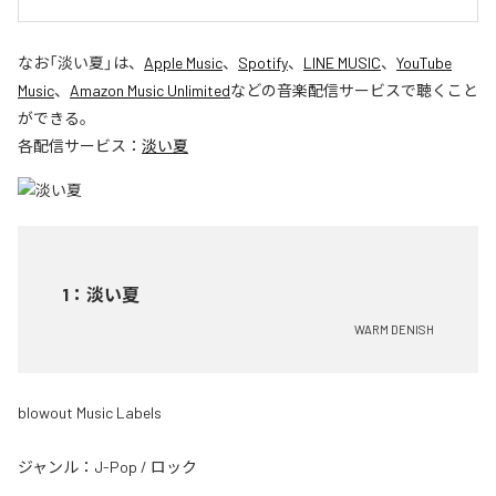
なお「
淡い夏
」は、
Apple Music
、
Spotify
、
LINE MUSIC
、
YouTube
Music
、
Amazon Music Unlimited
などの音楽配信サービスで聴くこと
ができる。
各配信サービス：
淡い夏
1
：
淡い夏
WARM DENISH
blowout Music Labels
ジャンル：
J-Pop
/
ロック