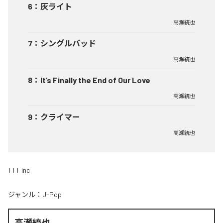
6
：
灰ライト
高瀬統也
7
：
シングルバッド
高瀬統也
8
：
It’s Finally the End of Our Love
高瀬統也
9
：
クライマー
高瀬統也
TTT inc
ジャンル：
J-Pop
高瀬統也