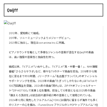
Qaijff
2012年、愛知県にて結成。

2017年、ソニーミュージックよりメジャーデビュー。

2021年に独立し、現在はcon anima Inc.に所属。

ピアノサウンドを軸として多様なジャンルの音楽が混在するQaijffの楽曲
は、高い強度の音楽性と独自性を持つ。

結成以来、TVアニメ「いぬやしき」、TVアニメ「真・中華一番！」、NHK情報
番組「さらさらサラダ」など、様々なTVのテーマ楽曲を担当。2016年から現
在に至るまでの10年間、Jリーグチーム「名古屋グランパス」のオフィシャル
サポートソングを担当。2023年の楽曲「たぎってしかたないわ」はTikTokで
100万回再生を突破。2024年の楽曲「誇れ」は、ZIP-FMオフィシャルチャー
ト「ZIP-HOT100」で見事１位を獲得。担当して10年目となる2025年の楽曲
「掴まえろ頂点を」は試合前の選手紹介時の音楽として使用されている。

2024年12月に発売したフルアルバム[YOKU]は国内に留まらず海外でも多く
のリスナーの心を掴み、iTunes Store ブラジルの”J-POPトップアルバム” 1位