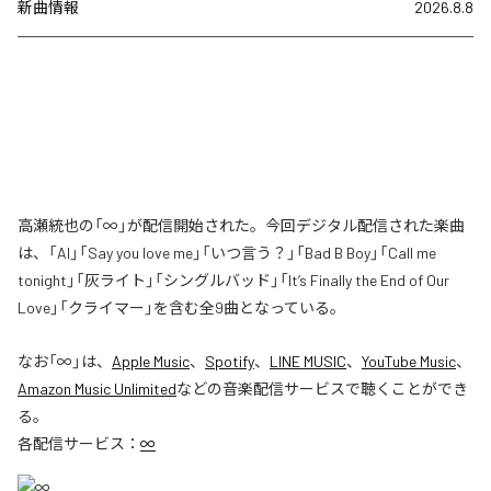
新曲情報
2026.8.8
高瀬統也の「∞」が配信開始された。今回デジタル配信された楽曲
は、「AI」「Say you love me」「いつ言う？」「Bad B Boy」「Call me
tonight」「灰ライト」「シングルバッド」「It’s Finally the End of Our
Love」「クライマー」を含む全9曲となっている。
なお「
∞
」は、
Apple Music
、
Spotify
、
LINE MUSIC
、
YouTube Music
、
Amazon Music Unlimited
などの音楽配信サービスで聴くことができ
る。
各配信サービス：
∞