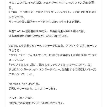
そしてコラボ曲 miwa『夜空。feat.ハジ→』でもiTunesランキング1位を獲
得。

2016年　コラボベストとなる『コラボ de ハジベスト。』ではLINE MUSICラ
ンキング1位。

リリース作品は配信チャートを中心に数々のタイトルを獲得。

現在YouTube登録者数は20万人、楽曲総再生回数は2億回に達し、

老若男女問わず幅広い世代から支持を受けている。 

back DJとの連携のみで一人でステージに立ち、ワンマイクでパフォーマン
スしきる、

“ソロライブアーティスト”として、10,000%現場叩き上げの圧巻のLIVEパフ
ォーマンスと

「ラップするように歌い、歌うようにラップする」ハジ→のスタイルは、

まさに「シンガーソング・エンターテイナー」を自称するに相応しい唯一無
二のハジ→ワールド。

No music , No human life。

音楽はパワーであり、エネルギーである。

そう真っ直ぐに信じ、
