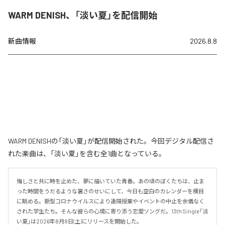
WARM DENISH、「淡い夏」を配信開始
新曲情報
2026.8.8
WARM DENISHの「淡い夏」が配信開始された。今回デジタル配信さ
れた楽曲は、「淡い夏」を含む全1曲となっている。
悔しさと共に時を止めた、夢に描いていた青春。あの頃のぼくたちは、止ま
った時間をうだるような暑さのせいにして、今日も空白のカレンダーを横目
に眺める。新型コロナウイルスにより遠隔授業やイベントの中止を余儀なく
された学生たち。そんな彼らの心境に寄り添う恋愛ソングだ。13th Single「淡
い夏」は2026年8月8日(土)にリリースを開始した。