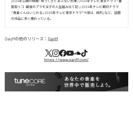
2024年公開の映画『帰ってきた あぶない刑事』2024年テレビ東京ドラマ『量
産型リコ -最後のプラモ女子の人生組み立て記-』2024年テレビ朝日ドラマ
『青島くんはいじわる』2025年テレビ東京ドラマ「今夜は…純烈」など、話題
の作品に多く携わっている。
Qaijff
の他のリリース：
Qaijff
https://www.qaijff.com/