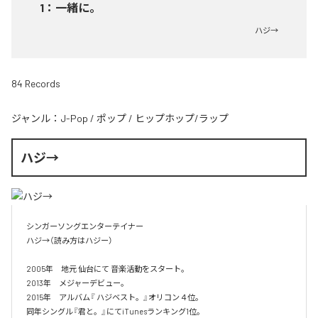
1
：
一緒に。
ハジ→
84 Records
ジャンル：
J-Pop
/
ポップ
/
ヒップホップ/ラップ
ハジ→
シンガーソングエンターテイナー

ハジ→（読み方はハジー）

2005年　地元 仙台にて 音楽活動をスタート。

2013年　メジャーデビュー。

2015年　アルバム『 ハジベスト。』オリコン４位。

同年シングル『君と。』にてiTunesランキング1位。
