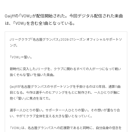
Qaijffの「VOW」が配信開始された。今回デジタル配信された楽曲
は、「VOW」を含む全1曲となっている。
Jリーグクラブ「名古屋グランパス」2026-27シーズン オフィシャルサポートソ
ング。

「VOW」＝誓い。

新時代に突入したJリーグを、クラブに関わるすべての人が一つになって戦い
抜く――そんな"誓い"を描いた楽曲。

Qaijffが名古屋グランパスのサポートソングを手掛けるのは10年目、通算11曲
目となる。今作は選手へのヒアリングをもとに制作され、一人ひとりが胸に
抱く「誓い」に焦点を当てた。

選手一人ひとりの誓い。サポーター一人ひとりの誓い。その想いが重なり合
い、やがてクラブ全体を支える大きな誓いとなっていく。

『VOW』は、名古屋グランパスへの応援歌であると同時に、自分自身の信念を