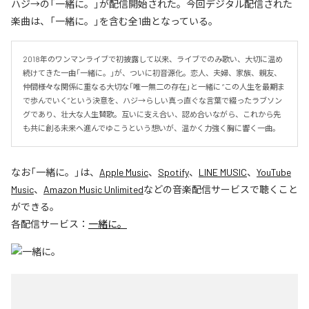
ハジ→の「一緒に。」が配信開始された。今回デジタル配信された
楽曲は、「一緒に。」を含む全1曲となっている。
2018年のワンマンライブで初披露して以来、ライブでのみ歌い、大切に温め
続けてきた一曲「一緒に。」が、ついに初音源化。恋人、夫婦、家族、親友、
仲間――様々な関係に重なる大切な「唯一無二の存在」と一緒に “この人生を最期ま
で歩んでいく”という決意を、ハジ→らしい真っ直ぐな言葉で綴ったラブソン
グであり、壮大な人生賛歌。互いに支え合い、認め合いながら、これから先
も共に創る未来へ進んでゆこうという想いが、温かく力強く胸に響く一曲。
なお「
一緒に。
」は、
Apple Music
、
Spotify
、
LINE MUSIC
、
YouTube
Music
、
Amazon Music Unlimited
などの音楽配信サービスで聴くこと
ができる。
各配信サービス：
一緒に。